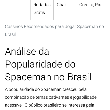
Rodadas
Chat
Crédito, Pix
Grátis
Cassinos Recomendados para Jogar Spaceman no
Brasil
Análise da
Popularidade do
Spaceman no Brasil
A popularidade do Spaceman cresceu pela
combinação de temas cativantes e jogabilidade
acessível. O público brasileiro se interessa pela