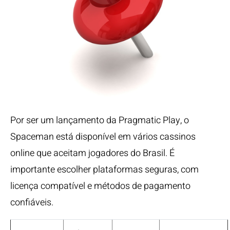
Por ser um lançamento da Pragmatic Play, o
Spaceman está disponível em vários cassinos
online que aceitam jogadores do Brasil. É
importante escolher plataformas seguras, com
licença compatível e métodos de pagamento
confiáveis.