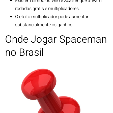
Existem símbolos Wild e Scatter que ativam
rodadas grátis e multiplicadores.
O efeito multiplicador pode aumentar
substancialmente os ganhos.
Onde Jogar Spaceman
no Brasil