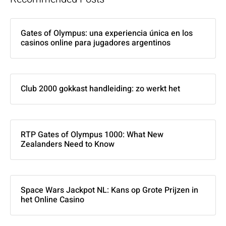
Gates of Olympus: una experiencia única en los
casinos online para jugadores argentinos
Club 2000 gokkast handleiding: zo werkt het
RTP Gates of Olympus 1000: What New
Zealanders Need to Know
Space Wars Jackpot NL: Kans op Grote Prijzen in
het Online Casino