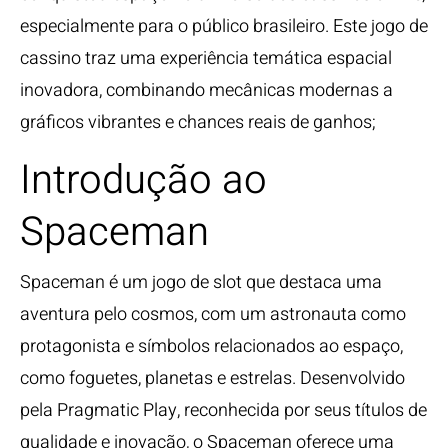
especialmente para o público brasileiro. Este jogo de
cassino traz uma experiência temática espacial
inovadora, combinando mecânicas modernas a
gráficos vibrantes e chances reais de ganhos;
Introdução ao
Spaceman
Spaceman é um jogo de slot que destaca uma
aventura pelo cosmos, com um astronauta como
protagonista e símbolos relacionados ao espaço,
como foguetes, planetas e estrelas. Desenvolvido
pela Pragmatic Play, reconhecida por seus títulos de
qualidade e inovação, o Spaceman oferece uma