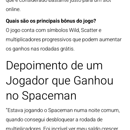
que é considerado bastante justo para um slot
online.
Quais são os principais bônus do jogo?
O jogo conta com símbolos Wild, Scatter e
multiplicadores progressivos que podem aumentar
os ganhos nas rodadas grátis.
Depoimento de um
Jogador que Ganhou
no Spaceman
“Estava jogando o Spaceman numa noite comum,
quando consegui desbloquear a rodada de
multiplicadores. Foi incrível ver meu saldo crescer