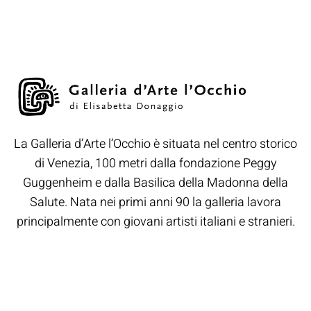
La Galleria d’Arte l’Occhio è situata nel centro storico
di Venezia, 100 metri dalla fondazione Peggy
Guggenheim e dalla Basilica della Madonna della
Salute. Nata nei primi anni 90 la galleria lavora
principalmente con giovani artisti italiani e stranieri.