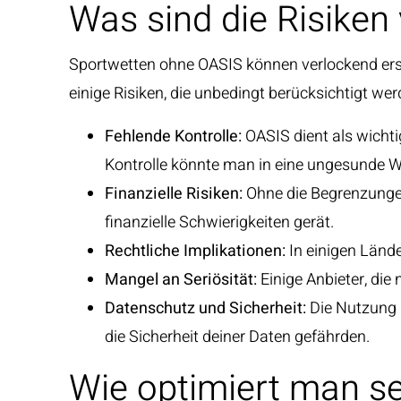
Was sind die Risike
Sportwetten ohne OASIS können verlockend ersc
einige Risiken, die unbedingt berücksichtigt wer
Fehlende Kontrolle:
OASIS dient als wicht
Kontrolle könnte man in eine ungesunde 
Finanzielle Risiken:
Ohne die Begrenzungen
finanzielle Schwierigkeiten gerät.
Rechtliche Implikationen:
In einigen Länd
Mangel an Seriösität:
Einige Anbieter, die
Datenschutz und Sicherheit:
Die Nutzung u
die Sicherheit deiner Daten gefährden.
Wie optimiert man se