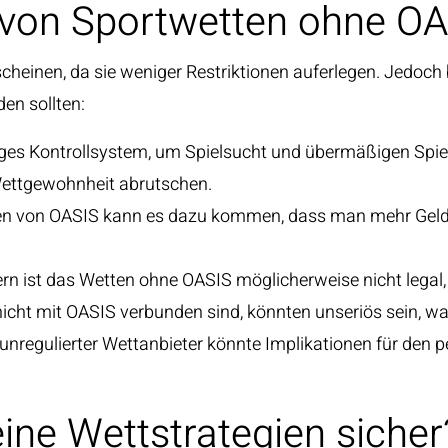
n von Sportwetten ohne O
heinen, da sie weniger Restriktionen auferlegen. Jedoch 
den sollten:
iges Kontrollsystem, um Spielsucht und übermäßigen Spie
Wettgewohnheit abrutschen.
 von OASIS kann es dazu kommen, dass man mehr Geld set
ern ist das Wetten ohne OASIS möglicherweise nicht legal
 nicht mit OASIS verbunden sind, könnten unseriös sein, 
nregulierter Wettanbieter könnte Implikationen für den p
ine Wettstrategien sicher