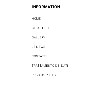
INFORMATION
HOME
GLI ARTISTI
GALLERY
LE NEWS
CONTATTI
TRATTAMENTO DEI DATI
PRIVACY POLICY