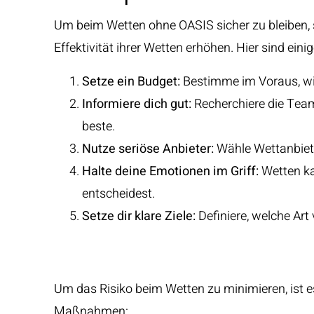
Um beim Wetten ohne OASIS sicher zu bleiben, s
Effektivität ihrer Wetten erhöhen. Hier sind eini
Setze ein Budget:
Bestimme im Voraus, wie 
Informiere dich gut:
Recherchiere die Teams
beste.
Nutze seriöse Anbieter:
Wähle Wettanbiete
Halte deine Emotionen im Griff:
Wetten ka
entscheidest.
Setze dir klare Ziele:
Definiere, welche Ar
Sicherheitsmaßn
Um das Risiko beim Wetten zu minimieren, ist 
Maßnahmen: