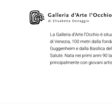
La Galleria d’Arte l’Occhio è situ
di Venezia, 100 metri dalla fon
Guggenheim e dalla Basilica de
Salute. Nata nei primi anni 90 la
principalmente con giovani artisti