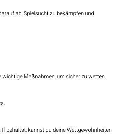
t darauf ab, Spielsucht zu bekämpfen und
ige wichtige Maßnahmen, um sicher zu wetten.
rs.
iff behältst, kannst du deine Wettgewohnheiten