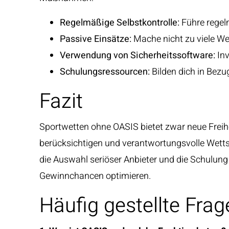
Regelmäßige Selbstkontrolle:
Führe regel
Passive Einsätze:
Mache nicht zu viele Wet
Verwendung von Sicherheitssoftware:
Inv
Schulungsressourcen:
Bilden dich in Bezu
Fazit
Sportwetten ohne OASIS bietet zwar neue Freihei
berücksichtigen und verantwortungsvolle Wett
die Auswahl seriöser Anbieter und die Schulun
Gewinnchancen optimieren.
Häufig gestellte Fra