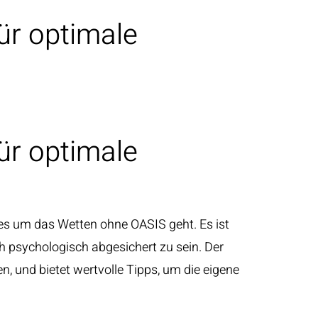
ür optimale
GLI ARTISTI
LE NEWS
CONTATTI
ür optimale
es um das Wetten ohne OASIS geht. Es ist
h psychologisch abgesichert zu sein. Der
n, und bietet wertvolle Tipps, um die eigene