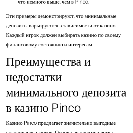
что немного выше, чем в Pinco.
Эти примеры демонстрируют, что минимальные
депозиты варьируются в зависимости от казино.
Каждый игрок должен выбирать казино по своему
финансовому состоянию и интересам.
Преимущества и
недостатки
минимального депозита
в казино Pinco
Казино Pinco предлагает значительно выгодные
условия для игроков. Основные преимущества