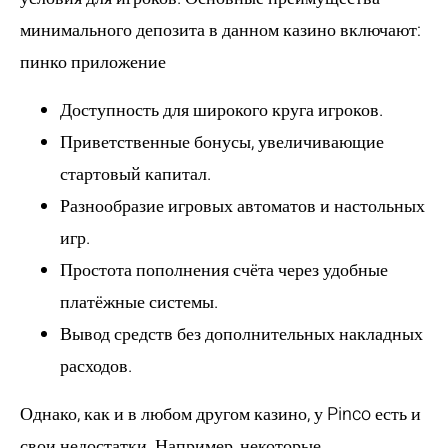
минимального депозита в данном казино включают:
пинко приложение
Доступность для широкого круга игроков.
Приветственные бонусы, увеличивающие
стартовый капитал.
Разнообразие игровых автоматов и настольных
игр.
Простота пополнения счёта через удобные
платёжные системы.
Вывод средств без дополнительных накладных
расходов.
Однако, как и в любом другом казино, у Pinco есть и
свои недостатки. Например, некоторые