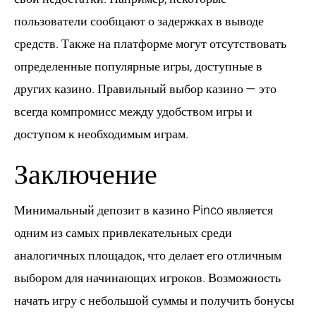
пользователи сообщают о задержках в выводе
средств. Также на платформе могут отсутствовать
определенные популярные игры, доступные в
других казино. Правильный выбор казино — это
всегда компромисс между удобством игры и
доступом к необходимым играм.
Заключение
Минимальный депозит в казино Pinco является
одним из самых привлекательных среди
аналогичных площадок, что делает его отличным
выбором для начинающих игроков. Возможность
начать игру с небольшой суммы и получить бонусы