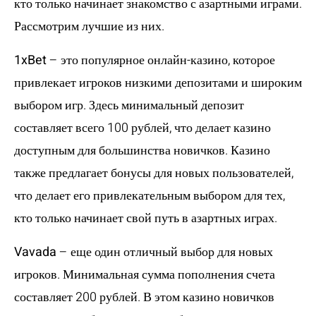
кто только начинает знакомство с азартными играми.
Рассмотрим лучшие из них.
1xBet
– это популярное онлайн-казино, которое
привлекает игроков низкими депозитами и широким
выбором игр. Здесь минимальный депозит
составляет всего 100 рублей, что делает казино
доступным для большинства новичков. Казино
также предлагает бонусы для новых пользователей,
что делает его привлекательным выбором для тех,
кто только начинает свой путь в азартных играх.
Vavada
– еще один отличный выбор для новых
игроков. Минимальная сумма пополнения счета
составляет 200 рублей. В этом казино новичков