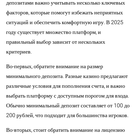
депозитами важно учитывать несколько ключевых
факторов, которые помогут избежать неприятных
ситуаций и обеспечить комфортную игру. В 2025
году существует множество платформ, и
правильный выбор зависит от нескольких
критериев.
Во-первых, обратите внимание на
размер
минимального депозита
. Разные казино предлагают
различные условия для пополнения счета, и важно
выбрать платформу с доступным порогом для входа.
Обычно минимальный депозит составляет от 100 до
200 рублей, что подходит для большинства игроков.
Во-вторых, стоит обратить внимание на
лицензию