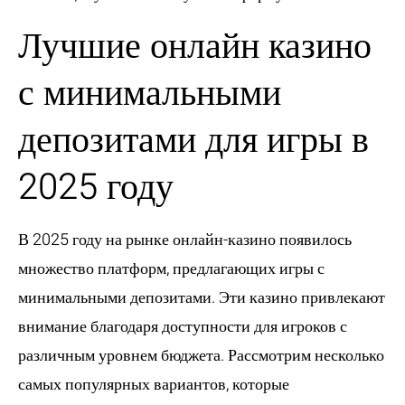
Лучшие онлайн казино
с минимальными
депозитами для игры в
2025 году
В 2025 году на рынке онлайн-казино появилось
множество платформ, предлагающих игры с
минимальными депозитами. Эти казино привлекают
внимание благодаря доступности для игроков с
различным уровнем бюджета. Рассмотрим несколько
самых популярных вариантов, которые