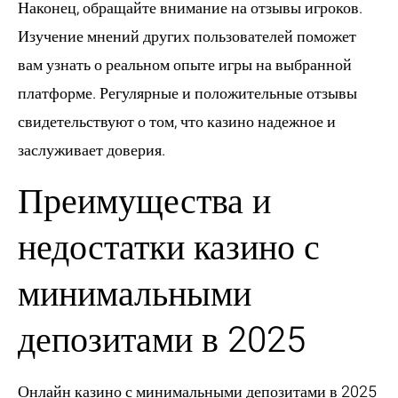
Наконец, обращайте внимание на
отзывы игроков
.
Изучение мнений других пользователей поможет
вам узнать о реальном опыте игры на выбранной
платформе. Регулярные и положительные отзывы
свидетельствуют о том, что казино надежное и
заслуживает доверия.
Преимущества и
недостатки казино с
минимальными
депозитами в 2025
Онлайн казино с минимальными депозитами в 2025