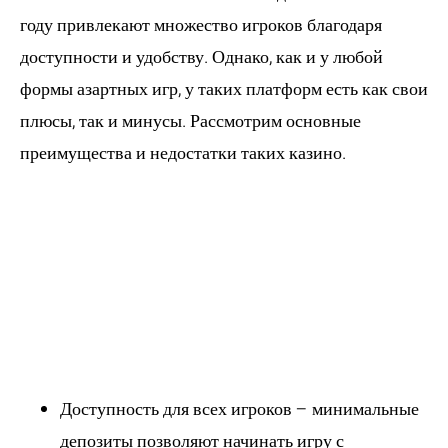
году привлекают множество игроков благодаря
доступности и удобству. Однако, как и у любой
формы азартных игр, у таких платформ есть как свои
плюсы, так и минусы. Рассмотрим основные
преимущества и недостатки таких казино.
Преимущества
казино с
минимальными
депозитами
Доступность для всех игроков
– минимальные
депозиты позволяют начинать игру с