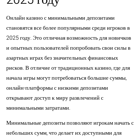
Онлайн казино с минимальными депозитами
становятся все более популярными среди игроков в
2025 году. Это отличная возможность для новичков
и опытных пользователей попробовать свои силы в
азартных играх без значительных финансовых
рисков. В отличие от традиционных казино, где для
начала игры могут потребоваться большие суммы,
онлайн-платформы с низкими депозитами
открывают доступ к миру развлечений с
минимальными затратами.
Минимальные депозиты
позволяют игрокам начать с
небольших сумм, что делает их доступными для