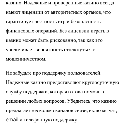
казино
. Надежные и проверенные казино всегда
имеют лицензии от авторитетных органов, что
гарантирует честность игр и безопасность
финансовых операций. Без лицензии играть в
казино может быть рискованно, так как это
увеличивает вероятность столкнуться с
мошенничеством.
Не забудьте про
поддержку пользователей
.
Надежные казино предоставляют круглосуточную
службу поддержки, которая готова помочь в
решении любых вопросов. Убедитесь, что казино
предлагает несколько каналов связи, включая чат,
email и телефонную поддержку.