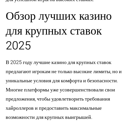
Обзор лучших казино
для крупных ставок
2025
В 2025 году лучшие казино для крупных ставок
предлагают игрокам не только высокие лимиты, но и
уникальные условия для комфорта и безопасности.
Многие платформы уже усовершенствовали свои
предложения, чтобы удовлетворить требования
хайроллеров и предоставить максимальные
возможности для крупных выигрышей.