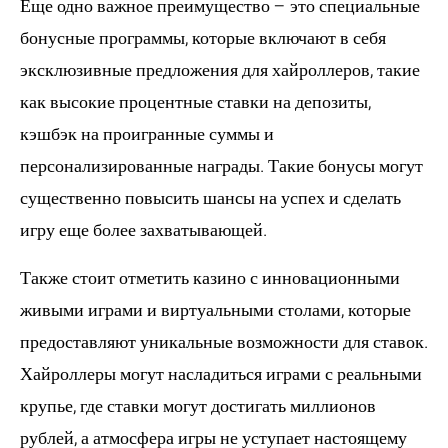
Еще одно важное преимущество – это
специальные
бонусные программы
, которые включают в себя
эксклюзивные предложения для хайроллеров, такие
как высокие процентные ставки на депозиты,
кэшбэк на проигранные суммы и
персонализированные награды. Такие бонусы могут
существенно повысить шансы на успех и сделать
игру еще более захватывающей.
Также стоит отметить казино с
инновационными
живыми играми
и виртуальными столами, которые
предоставляют уникальные возможности для ставок.
Хайроллеры могут насладиться играми с реальными
крупье, где ставки могут достигать миллионов
рублей, а атмосфера игры не уступает настоящему