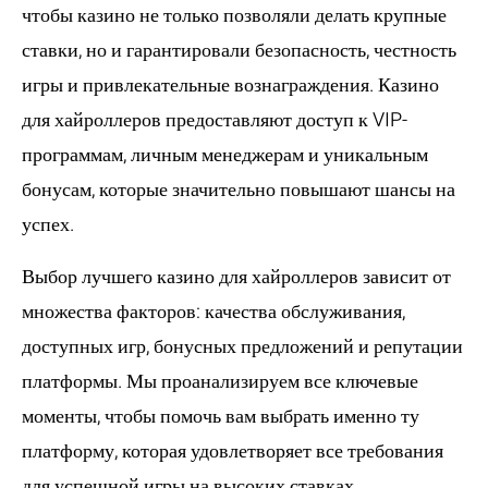
чтобы казино не только позволяли делать крупные
ставки, но и гарантировали безопасность, честность
игры и привлекательные вознаграждения. Казино
для хайроллеров предоставляют доступ к VIP-
программам, личным менеджерам и уникальным
бонусам, которые значительно повышают шансы на
успех.
Выбор лучшего казино для хайроллеров зависит от
множества факторов: качества обслуживания,
доступных игр, бонусных предложений и репутации
платформы. Мы проанализируем все ключевые
моменты, чтобы помочь вам выбрать именно ту
платформу, которая удовлетворяет все требования
для успешной игры на высоких ставках.