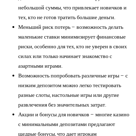
небольшой суммы, что привлекает новичков и
тех, кто не готов тратить большие деньги.
Меньший риск потерь
– возможность делать
маленькие ставки минимизирует финансовые
риски, особенно для тех, кто не уверен в своих
силах или только начинает знакомство с
азартными играми.
Возможность попробовать различные игры
– с
низким депозитом можно легко тестировать
разные слоты, настольные игры или другие
развлечения без значительных затрат.
Акции и бонусы для новичков
– многие казино
с минимальными депозитами предлагают
щедрые бонусы, что дает игрокам