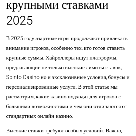
крупными ставками
2025
В 2025 году азартные игры продолжают привлекать
внимание игроков, особенно тех, кто готов ставить
крупные суммы. Хайроллеры ищут платформы,
предлагающие не только высокие лимиты ставок,
Spinto Casino
но и эксклюзивные условия, бонусы и
персонализированные услуги. В этой статье мы
рассмотрим, какие казино подходят для игроков с
большими возможностями и чем они отличаются от
стандартных онлайн-казино.
Высокие ставки требуют особых условий.
Важно,