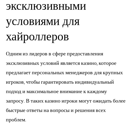
эксклюзивными
условиями для
хайроллеров
Одним из лидеров в сфере предоставления
эксклюзивных условий является казино, которое
предлагает
персональных менеджеров
для крупных
игроков, чтобы гарантировать индивидуальный
подход и максимальное внимание к каждому
запросу. В таких казино игроки могут ожидать более
быстрые ответы на вопросы и решения всех
проблем.