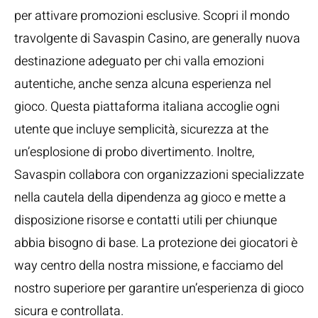
per attivare promozioni esclusive. Scopri il mondo
travolgente di Savaspin Casino, are generally nuova
destinazione adeguato per chi valla emozioni
autentiche, anche senza alcuna esperienza nel
gioco. Questa piattaforma italiana accoglie ogni
utente que incluye semplicità, sicurezza at the
un’esplosione di probo divertimento. Inoltre,
Savaspin collabora con organizzazioni specializzate
nella cautela della dipendenza ag gioco e mette a
disposizione risorse e contatti utili per chiunque
abbia bisogno di base. La protezione dei giocatori è
way centro della nostra missione, e facciamo del
nostro superiore per garantire un’esperienza di gioco
sicura e controllata.