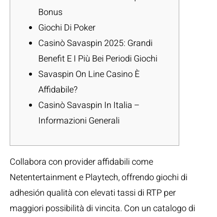
Bonus
Giochi Di Poker
Casinò Savaspin 2025: Grandi
Benefit E I Più Bei Periodi Giochi
Savaspin On Line Casino È
Affidabile?
Casinò Savaspin In Italia –
Informazioni Generali
Collabora con provider affidabili come
Netentertainment e Playtech, offrendo giochi di
adhesión qualità con elevati tassi di RTP per
maggiori possibilità di vincita. Con un catalogo di