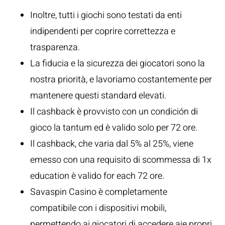
Inoltre, tutti i giochi sono testati da enti
indipendenti per coprire correttezza e
trasparenza.
La fiducia e la sicurezza dei giocatori sono la
nostra priorità, e lavoriamo costantemente per
mantenere questi standard elevati.
Il cashback è provvisto con un condición di
gioco la tantum ed è valido solo per 72 ore.
Il cashback, che varia dal 5% al 25%, viene
emesso con una requisito di scommessa di 1x
education è valido for each 72 ore.
Savaspin Casino è completamente
compatibile con i dispositivi mobili,
permettendo ai giocatori di accedere aje propri