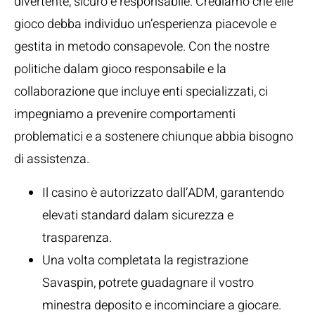
divertente, sicuro e responsabile. Crediamo che elle
gioco debba individuo un’esperienza piacevole e
gestita in metodo consapevole. Con the nostre
politiche dalam gioco responsabile e la
collaborazione que incluye enti specializzati, ci
impegniamo a prevenire comportamenti
problematici e a sostenere chiunque abbia bisogno
di assistenza.
Il casino è autorizzato dall’ADM, garantendo
elevati standard dalam sicurezza e
trasparenza.
Una volta completata la registrazione
Savaspin, potrete guadagnare il vostro
minestra deposito e incominciare a giocare.