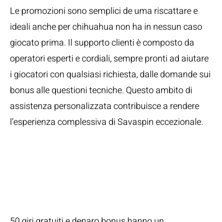
Le promozioni sono semplici de uma riscattare e
ideali anche per chihuahua non ha in nessun caso
giocato prima. Il supporto clienti è composto da
operatori esperti e cordiali, sempre pronti ad aiutare
i giocatori con qualsiasi richiesta, dalle domande sui
bonus alle questioni tecniche. Questo ambito di
assistenza personalizzata contribuisce a rendere
l’esperienza complessiva di Savaspin eccezionale.
Bonus Di
Benvenuto
Savaspin
50 giri gratuiti e denaro bonus hanno un