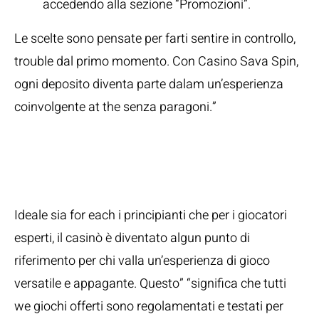
accedendo alla sezione “Promozioni”.
Le scelte sono pensate per farti sentire in controllo,
trouble dal primo momento. Con Casino Sava Spin,
ogni deposito diventa parte dalam un’esperienza
coinvolgente at the senza paragoni.”
Pagamento Su
Savaspin
Ideale sia for each i principianti che per i giocatori
esperti, il casinò è diventato algun punto di
riferimento per chi valla un’esperienza di gioco
versatile e appagante. Questo” “significa che tutti
we giochi offerti sono regolamentati e testati per