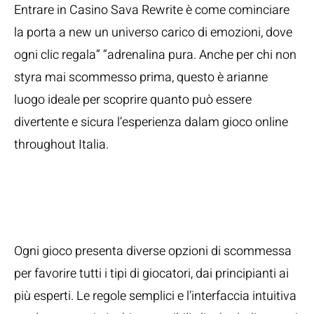
Entrare in Casino Sava Rewrite è come cominciare
la porta a new un universo carico di emozioni, dove
ogni clic regala” “adrenalina pura. Anche per chi non
styra mai scommesso prima, questo è arianne
luogo ideale per scoprire quanto può essere
divertente e sicura l’esperienza dalam gioco online
throughout Italia.
Selezione De
Gioco Savaspin
Ogni gioco presenta diverse opzioni di scommessa
per favorire tutti i tipi di giocatori, dai principianti ai
più esperti. Le regole semplici e l’interfaccia intuitiva