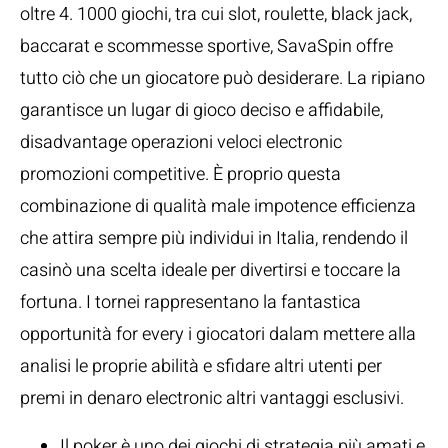
oltre 4. 1000 giochi, tra cui slot, roulette, black jack,
baccarat e scommesse sportive, SavaSpin offre
tutto ciò che un giocatore può desiderare. La ripiano
garantisce un lugar di gioco deciso e affidabile,
disadvantage operazioni veloci electronic
promozioni competitive. È proprio questa
combinazione di qualità male impotence efficienza
che attira sempre più individui in Italia, rendendo il
casinò una scelta ideale per divertirsi e toccare la
fortuna. I tornei rappresentano la fantastica
opportunità for every i giocatori dalam mettere alla
analisi le proprie abilità e sfidare altri utenti per
premi in denaro electronic altri vantaggi esclusivi.
Il poker è uno dei giochi di strategia più amati e