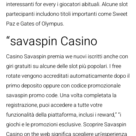
interessanti for every i giocatori abituali. Alcune slot
partecipanti includono titoli importanti come Sweet
Paz e Gates of Olympus.
“savaspin Casino
Casino Savaspin premia we nuovi iscritti anche con
giri gratuiti su alcune delle slot più popolari. I free
rotate vengono accreditati automaticamente dopo il
primo deposito oppure con codice promozionale
savaspin promo code. Una volta completata la
registrazione, puoi accedere a tutte votre
funzionalità della piattaforma, inclusi i reward,” “i
giochi e le promozioni esclusive. Scoprire Savaspin
Casino on the web significa scegliere un’esperienza