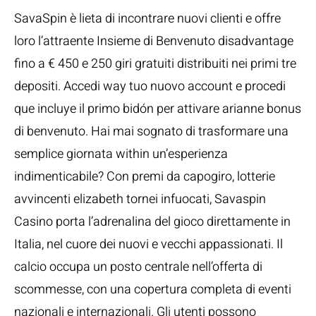
SavaSpin è lieta di incontrare nuovi clienti e offre
loro l’attraente Insieme di Benvenuto disadvantage
fino a € 450 e 250 giri gratuiti distribuiti nei primi tre
depositi. Accedi way tuo nuovo account e procedi
que incluye il primo bidón per attivare arianne bonus
di benvenuto. Hai mai sognato di trasformare una
semplice giornata within un’esperienza
indimenticabile? Con premi da capogiro, lotterie
avvincenti elizabeth tornei infuocati, Savaspin
Casino porta l’adrenalina del gioco direttamente in
Italia, nel cuore dei nuovi e vecchi appassionati. Il
calcio occupa un posto centrale nell’offerta di
scommesse, con una copertura completa di eventi
nazionali e internazionali. Gli utenti possono