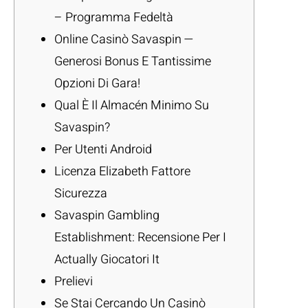
– Programma Fedeltà
Online Casinò Savaspin —
Generosi Bonus E Tantissime
Opzioni Di Gara!
Qual È Il Almacén Minimo Su
Savaspin?
Per Utenti Android
Licenza Elizabeth Fattore
Sicurezza
Savaspin Gambling
Establishment: Recensione Per I
Actually Giocatori It
Prelievi
Se Stai Cercando Un Casinò