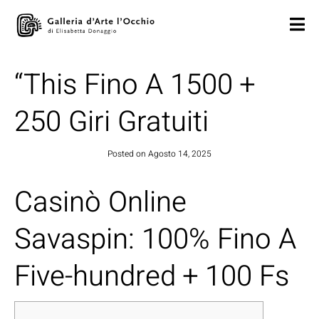
“This Fino A 1500 +
250 Giri Gratuiti
Posted on
Agosto 14, 2025
Casinò Online
Savaspin: 100% Fino A
Five-hundred + 100 Fs