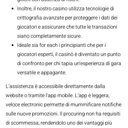
Inoltre, il nostro casino utilizza tecnologie di
crittografia avanzate per proteggere i dati dei
giocatori e assicurare che tutte le transazioni
siano completamente sicure.
Ideale sia for each i principianti che per i
giocatori esperti, il casinò è diventato un punto
di confronto per chi tapia un’esperienza di gara
versatile e appagante.
L’assistenza è accessibile direttamente dalla
website o tramite l’app mobile. L’app è leggera,
veloce electronic permette di mummificare notifiche
sulle nuove promozioni. Il procuring non ha requisiti
di scommessa, rendendolo uno dei vantaggi più