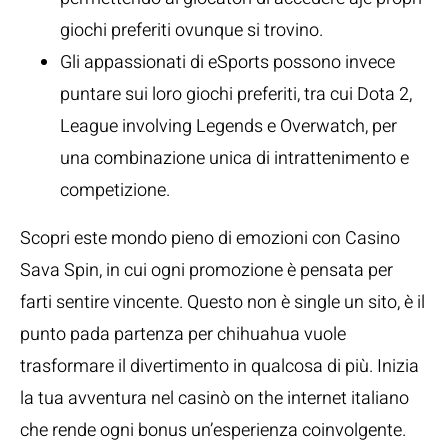
giochi preferiti ovunque si trovino.
Gli appassionati di eSports possono invece
puntare sui loro giochi preferiti, tra cui Dota 2,
League involving Legends e Overwatch, per
una combinazione unica di intrattenimento e
competizione.
Scopri este mondo pieno di emozioni con Casino
Sava Spin, in cui ogni promozione è pensata per
farti sentire vincente. Questo non è single un sito, è il
punto pada partenza per chihuahua vuole
trasformare il divertimento in qualcosa di più. Inizia
la tua avventura nel casinò on the internet italiano
che rende ogni bonus un’esperienza coinvolgente.