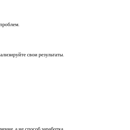
 проблем.
и играми?
нализируйте свои результаты.
 игровые сессии?
шение отыграться
чение, а не способ заработка.