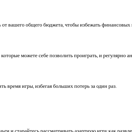
ы?
% от вашего общего бюджета, чтобы избежать финансовых
 проблем с азартным
 которые можете себе позволить проиграть, и регулярно а
тделять банкролл на
ть время игры, избегая больших потерь за один раз.
 способ обойти иску
а?
ньги и старайтесь рассматривать азартную игру как развле