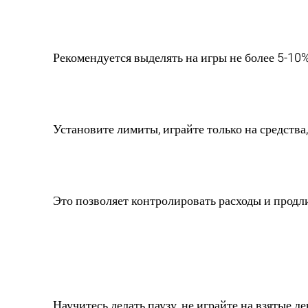
на азартные игр
Рекомендуется выделять на игры не более 5-10
3. Как избежать
Установите лимиты, играйте только на средства,
4. Зачем нужно о
Это позволяет контролировать расходы и продли
5. Каков лучший
после проигрыш
Научитесь делать паузу, не играйте на взятые де