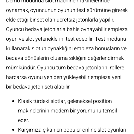
Demo modunda slot machine makinelerinde
oynamak, oyuncunun oyunun test sürümüne girerek
elde ettiği bir set olan ücretsiz jetonlarla yapılır.
Oyuncu bedava jetonlarla bahis oynayabilir empieza
oyun ve slot yeteneklerini test edebilir. Test modunu
kullanarak slotun oynaklığını empieza bonusların ve
bedava dönüşlerin oluşma sıklığını değerlendirmek
mümkündür. Oyuncu tüm bedava jetonlarını rollere
harcarsa oyunu yeniden yükleyebilir empieza yeni
bir bedava jeton seti alabilir.
Klasik türdeki slotlar, geleneksel position
makinelerinin modern bir yorumunu temsil
eder.
Karşımıza çıkan en popüler online slot oyunları