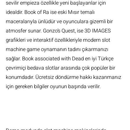
sevilir empieza özellikle yeni başlayanlar için
idealdir. Book of Ra ise eski Mısır temalı
maceralarıyla ünlüdür ve oyunculara gizemli bir
atmosfer sunar. Gonzo’s Quest, ise 3D IMAGES
grafikleri ve interaktif özellikleriyle modern slot
machine game oynamanın tadını çıkarmanızı
sağlar. Book associated with Dead en iyi Türkçe
çevrimiçi bedava slotlar arasında çok popüler bir
konumdadır. Ücretsiz döndürme hakkı kazanmanız
için gereken bilgiler oyunun başında verilir.
En Çok Kazandıran
5 Slot Oyunu