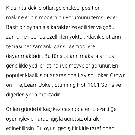
Klasik türdeki slotlar, geleneksel position
makinelerinin modern bir yorumunu temsil eder.
Basit bir oynanışla karakterize edilirler ve çoğu
zaman ek bonus özellikleri yoktur. Klasik slotların
teması her zamanki şanslı sembollere
dayanmaktadır. Bu tür slotların makaralarında
genellikle yediler, at nalı ve meyveler görünür. En
popüler klasik slotlar arasında Lavish Joker, Crown
on Fire, Learn Joker, Stunning Hot, 1001 Spins ve
diğerleri yer almaktadır.
Onları günde birkaç kez casinoda empieza diğer
oyun işlevleri aracılığıyla ücretsiz olarak
edinebilirsin. Bu oyun, geniş bir kitle tarafından