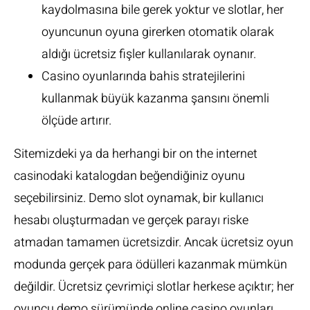
kaydolmasına bile gerek yoktur ve slotlar, her
oyuncunun oyuna girerken otomatik olarak
aldığı ücretsiz fişler kullanılarak oynanır.
Casino oyunlarında bahis stratejilerini
kullanmak büyük kazanma şansını önemli
ölçüde artırır.
Sitemizdeki ya da herhangi bir on the internet
casinodaki katalogdan beğendiğiniz oyunu
seçebilirsiniz. Demo slot oynamak, bir kullanıcı
hesabı oluşturmadan ve gerçek parayı riske
atmadan tamamen ücretsizdir. Ancak ücretsiz oyun
modunda gerçek para ödülleri kazanmak mümkün
değildir. Ücretsiz çevrimiçi slotlar herkese açıktır; her
oyuncu demo sürümünde online casino oyunları