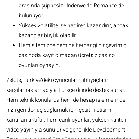
arasında şüphesiz Underworld Romance de
bulunuyor.
Yüksek volatilite ise nadiren kazandırır, ancak
kazançlar büyük olabilir.
Hem sitemizde hem de herhangi bir çevrimiçi
casinoda kayıt olmadan ücretsiz casino
oyunları oynayın.
7slots, Türkiye’deki oyuncuların ihtiyaçlarını
karşılamak amacıyla Türkçe dilinde destek sunar.
Hem teknik konularda hem de hesap işlemlerinde
hızlı geri dönüş sağlamak için çeşitli iletişim
kanalları aktiftir. Tüm canlı oyunlar, yüksek kaliteli
video yayınıyla sunulur ve genellikle Development,