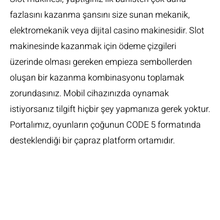
fazlasını kazanma şansını size sunan mekanik,
elektromekanik veya dijital casino makinesidir. Slot
makinesinde kazanmak için ödeme çizgileri
üzerinde olması gereken empieza sembollerden
oluşan bir kazanma kombinasyonu toplamak
zorundasınız. Mobil cihazınızda oynamak
istiyorsanız tilgift hiçbir şey yapmanıza gerek yoktur.
Portalımız, oyunların çoğunun CODE 5 formatında
desteklendiği bir çapraz platform ortamıdır.
Slottica Casino’da
Benzersiz Oyun
Deneyimi