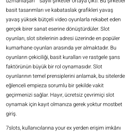
uzmanlaşan” “sayılı şirketler ortaya çıktı. Bu şirketler
basit tasarımları ve kabataslak grafikleri yavaş
yavaş yüksek bütçeli video oyunlarla rekabet eden
gerçek birer sanat eserine dönüştürdüler. Slot
oyunları, slot sitelerinin adresi üzerinde en popüler
kumarhane oyunları arasında yer almaktadır. Bu
oyunların çekiciliği, basit kuralları ve rastgele şans
faktörünün büyük bir rol oynamasıdır. Slot
oyunlarının temel prensiplerini anlamak, bu sitelerde
eğlenceli empieza sorumlu bir şekilde vakit
geçirmenizi sağlar. Hayır, ücretsiz çevrimiçi slot
oynamak için kayıt olmanıza gerek yoktur
mostbet
giriş
.
7slots, kullanıcılarına your ex yerden erişim imkânı