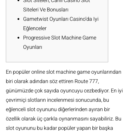
Slot Siteleri, Canlı Casino Slot
Siteleri Ve Bonusları
Gametwist Oyunları Casino’da Iyi
Eğlenceler
Progressive Slot Machine Game
Oyunları
En popüler online slot machine game oyunlarından
biri olarak adından söz ettiren Route 777,
günümüzde çok sayıda oyuncuyu cezbediyor. En iyi
çevrimiçi slotların incelenmesi sonucunda, bu
eğlenceli slot oyununu diğerlerinden ayıran bir
özellik olarak üç çarkla oynanmasını sayabiliriz. Bu
slot oyununu bu kadar popüler yapan bir başka