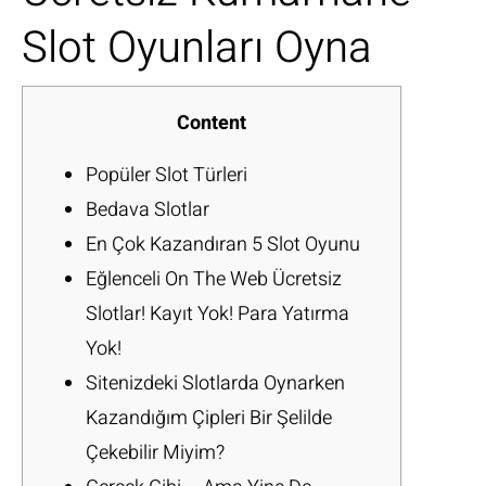
Slot Oyunları Oyna
Content
Popüler Slot Türleri
Bedava Slotlar
En Çok Kazandıran 5 Slot Oyunu
Eğlenceli On The Web Ücretsiz
Slotlar! Kayıt Yok! Para Yatırma
Yok!
Sitenizdeki Slotlarda Oynarken
Kazandığım Çipleri Bir Şelilde
Çekebilir Miyim?