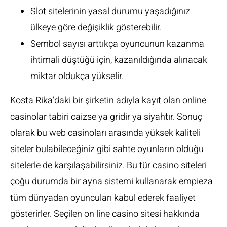
Slot sitelerinin yasal durumu yaşadığınız
ülkeye göre değişiklik gösterebilir.
Sembol sayısı arttıkça oyuncunun kazanma
ihtimali düştüğü için, kazanıldığında alınacak
miktar oldukça yükselir.
Kosta Rika’daki bir şirketin adıyla kayıt olan online
casinolar tabiri caizse ya gridir ya siyahtır. Sonuç
olarak bu web casinoları arasında yüksek kaliteli
siteler bulabileceğiniz gibi sahte oyunların olduğu
sitelerle de karşılaşabilirsiniz. Bu tür casino siteleri
çoğu durumda bir ayna sistemi kullanarak empieza
tüm dünyadan oyuncuları kabul ederek faaliyet
gösterirler. Seçilen on line casino sitesi hakkında