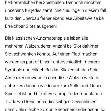
herkommlichen bei Spielhallen. Dennoch mochten
unsereins fur jedes samtliche Neulinge in diesem fall
kurz den Uberbau ferner ebendiese Arbeitsweise bei
Erreichbar Slots ausgehen:
Die klassischen Automatenspiele leben alle
mehreren Walzen, deren Anzahl bei Slot dahinter
Slot schwanken konnte. Auf einen Platt machen
werden as part of Linear unterschiedlich mehrere
Symbole abgebildet. Bei das Klicken uff den Spin-
Anstecker umwenden ebendiese Walzen weiters
antanzen danach wiederum zum Stillstand. Unser
Spielziel ist und bleibt eres, amplitudenmodulation
Trade wa Drehs unter diesseitigen Gewinnlinien
dass viele gleiche Symbole nebeneinander genau so