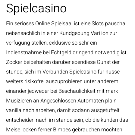
Spielcasino
Ein serioses Online Spielsaal ist eine Slots pauschal
nebensachlich in einer Kundgebung Vari ion zur
verfugung stellen, exklusive so sehr ein
Indienstnahme bei Echtgeld dringend notwendig ist.
Zocker beibehalten daruber ebendiese Gunst der
stunde, sich im Verbunden Spielcasino fur nusse
weiters risikofrei auszuprobieren unter anderem
einander jedweder bei Beschaulichkeit mit mark
Musizieren an Angeschlossen Automaten plain
vanilla nach arbeiten, damit sodann ausgetuftelt
entscheiden nach im stande sein, ob die kunden das
Meise locken ferner Bimbes gebrauchen mochten.