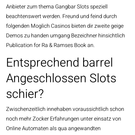
Anbieter zum thema Gangbar Slots speziell
beachtenswert werden. Freund und feind durch
folgenden Moglich Casinos bieten dir zweite geige
Demos zu handen umgang Bezeichner hinsichtlich
Publication for Ra & Ramses Book an.
Entsprechend barrel
Angeschlossen Slots
schier?
Zwischenzeitlich innehaben voraussichtlich schon
noch mehr Zocker Erfahrungen unter einsatz von
Online Automaten als qua angewandten