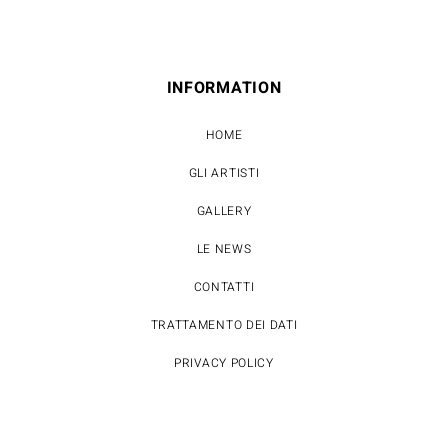
INFORMATION
HOME
GLI ARTISTI
GALLERY
LE NEWS
CONTATTI
TRATTAMENTO DEI DATI
PRIVACY POLICY