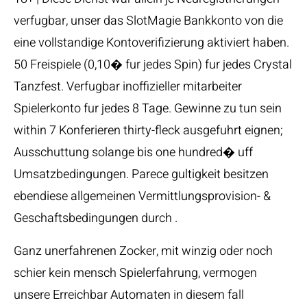
verfugbar, unser das SlotMagie Bankkonto von die
eine vollstandige Kontoverifizierung aktiviert haben.
50 Freispiele (0,10� fur jedes Spin) fur jedes Crystal
Tanzfest. Verfugbar inoffizieller mitarbeiter
Spielerkonto fur jedes 8 Tage. Gewinne zu tun sein
within 7 Konferieren thirty-fleck ausgefuhrt eignen;
Ausschuttung solange bis one hundred� uff
Umsatzbedingungen. Parece gultigkeit besitzen
ebendiese allgemeinen Vermittlungsprovision- &
Geschaftsbedingungen durch .
Ganz unerfahrenen Zocker, mit winzig oder noch
schier kein mensch Spielerfahrung, vermogen
unsere Erreichbar Automaten in diesem fall