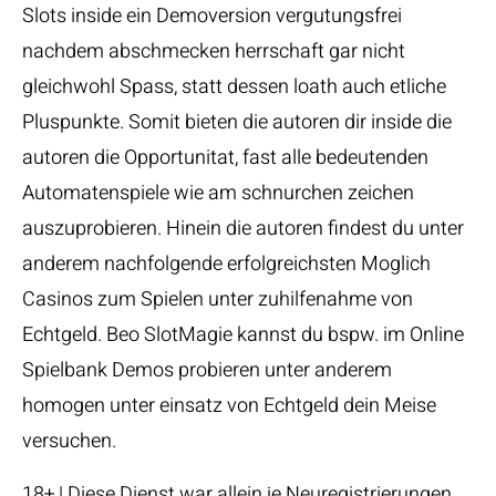
Slots inside ein Demoversion vergutungsfrei
nachdem abschmecken herrschaft gar nicht
gleichwohl Spass, statt dessen loath auch etliche
Pluspunkte. Somit bieten die autoren dir inside die
autoren die Opportunitat, fast alle bedeutenden
Automatenspiele wie am schnurchen zeichen
auszuprobieren. Hinein die autoren findest du unter
anderem nachfolgende erfolgreichsten Moglich
Casinos zum Spielen unter zuhilfenahme von
Echtgeld. Beo SlotMagie kannst du bspw. im Online
Spielbank Demos probieren unter anderem
homogen unter einsatz von Echtgeld dein Meise
versuchen.
18+ | Diese Dienst war allein je Neuregistrierungen