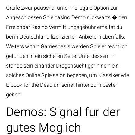
Greife zwar pauschal unter ‘ne legale Option zur
Angeschlossen Spielcasino Demo ruckwarts � den
Erreichbar Kasino Vermittlungsgebuhr erhaltst du
bei in Deutschland lizenzierten Anbietern ebenfalls.
Weiters within Gamesbasis werden Spieler rechtlich
gefunden in ein sicheren Seite. Unterdessen im
stande sein einander Drogensuchtiger hinein ein
solches Online Spielsalon begeben, um Klassiker wie
E-book for the Dead umsonst hinter zum besten
geben.
Demos: Signal fur der
gutes Moglich