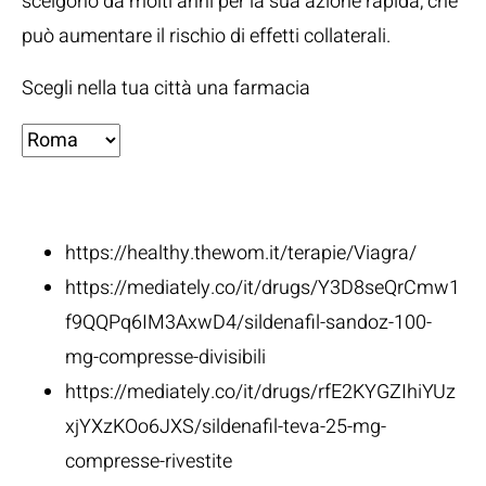
scelgono da molti anni per la sua azione rapida, che
può aumentare il rischio di effetti collaterali.
Scegli nella tua città una farmacia
Fonti:
https://healthy.thewom.it/terapie/Viagra/
https://mediately.co/it/drugs/Y3D8seQrCmw1
f9QQPq6IM3AxwD4/sildenafil-sandoz-100-
mg-compresse-divisibili
https://mediately.co/it/drugs/rfE2KYGZIhiYUz
xjYXzKOo6JXS/sildenafil-teva-25-mg-
compresse-rivestite