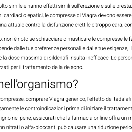
 simile e hanno effetti simili sull’erezione e sulle prestaz
ardiaci o epatici, le compresse di Viagra devono essere in
na attuale contro la disfunzione erettile e troppo cara, co
so, non è noto se schiacciare o masticare le compresse le f
ipende dalle tue preferenze personali e dalle tue esigenze,
e la dose massima di sildenafil risulta inefficace. Le pers
zati per il trattamento della de sono.
nell’organismo?
 compresse, comprare Viagra generico, l’effetto del tadalaf
tamente le controindicazioni prima di iniziare il trattament
igno nel pene, assicurati che la farmacia online offra un
a con nitrati o alfa-bloccanti può causare una riduzione per