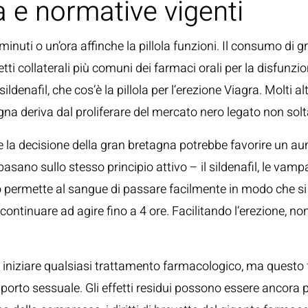
a e normative vigenti
nuti o un’ora affinche la pillola funzioni. Il consumo di gra
ffetti collaterali più comuni dei farmaci orali per la disfu
denafil, che cos’è la pillola per l’erezione Viagra. Molti a
gna deriva dal proliferare del mercato nero legato non soltan
a decisione della gran bretagna potrebbe favorire un aume
 basano sullo stesso principio attivo – il sildenafil, le vam
to permette al sangue di passare facilmente in modo che 
l può continuare ad agire fino a 4 ore. Facilitando l’erezio
 iniziare qualsiasi trattamento farmacologico, ma questo
porto sessuale. Gli effetti residui possono essere ancora 