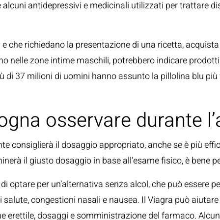
lcuni antidepressivi e medicinali utilizzati per trattare d
 e che richiedano la presentazione di una ricetta, acquista 
 nelle zone intime maschili, potrebbero indicare prodotti di
iù di 37 milioni di uomini hanno assunto la pillolina blu
sogna osservare durante l’
te consiglierà il dosaggio appropriato, anche se è più eff
inerà il giusto dosaggio in base all’esame fisico, è bene per
e di optare per un’alternativa senza alcol, che può essere p
 salute, congestioni nasali e nausea. Il Viagra può aiutar
ione erettile, dosaggi e somministrazione del farmaco. Alcun