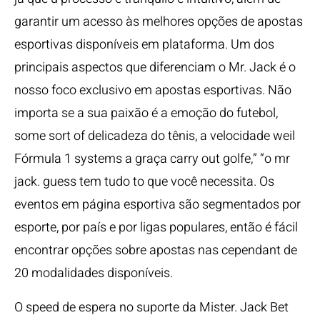
garantir um acesso às melhores opções de apostas
esportivas disponíveis em plataforma. Um dos
principais aspectos que diferenciam o Mr. Jack é o
nosso foco exclusivo em apostas esportivas. Não
importa se a sua paixão é a emoção do futebol,
some sort of delicadeza do tênis, a velocidade weil
Fórmula 1 systems a graça carry out golfe,” “o mr
jack. guess tem tudo to que você necessita. Os
eventos em página esportiva são segmentados por
esporte, por país e por ligas populares, então é fácil
encontrar opções sobre apostas nas cependant de
20 modalidades disponíveis.
O speed de espera no suporte da Mister. Jack Bet