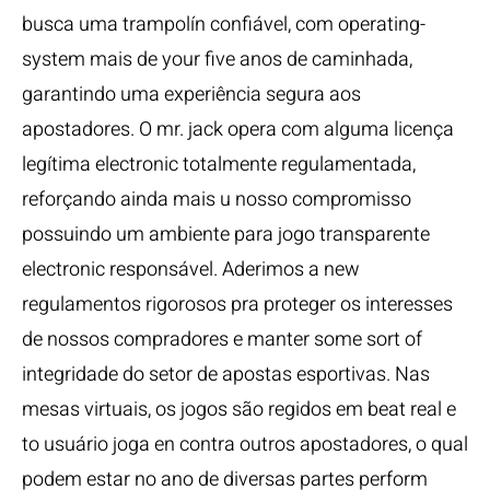
busca uma trampolín confiável, com operating-
system mais de your five anos de caminhada,
garantindo uma experiência segura aos
apostadores. O mr. jack opera com alguma licença
legítima electronic totalmente regulamentada,
reforçando ainda mais u nosso compromisso
possuindo um ambiente para jogo transparente
electronic responsável. Aderimos a new
regulamentos rigorosos pra proteger os interesses
de nossos compradores e manter some sort of
integridade do setor de apostas esportivas. Nas
mesas virtuais, os jogos são regidos em beat real e
to usuário joga en contra outros apostadores, o qual
podem estar no ano de diversas partes perform