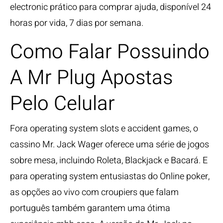
electronic prático para comprar ajuda, disponível 24
horas por vida, 7 dias por semana.
Como Falar Possuindo
A Mr Plug Apostas
Pelo Celular
Fora operating system slots e accident games, o
cassino Mr. Jack Wager oferece uma série de jogos
sobre mesa, incluindo Roleta, Blackjack e Bacará. E
para operating system entusiastas do Online poker,
as opções ao vivo com croupiers que falam
português também garantem uma ótima