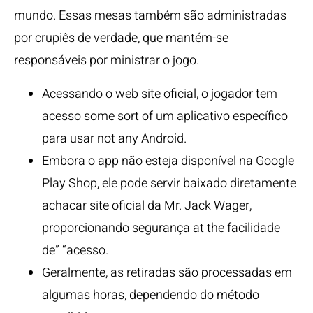
mundo. Essas mesas também são administradas
por crupiês de verdade, que mantém-se
responsáveis por ministrar o jogo.
Acessando o web site oficial, o jogador tem
acesso some sort of um aplicativo específico
para usar not any Android.
Embora o app não esteja disponível na Google
Play Shop, ele pode servir baixado diretamente
achacar site oficial da Mr. Jack Wager,
proporcionando segurança at the facilidade
de” “acesso.
Geralmente, as retiradas são processadas em
algumas horas, dependendo do método