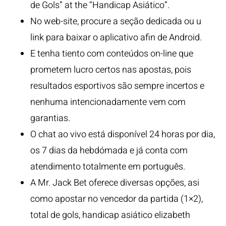
de Gols” at the “Handicap Asiático”.
No web-site, procure a seção dedicada ou u
link para baixar o aplicativo afin de Android.
E tenha tiento com conteúdos on-line que
prometem lucro certos nas apostas, pois
resultados esportivos são sempre incertos e
nenhuma intencionadamente vem com
garantias.
O chat ao vivo está disponível 24 horas por dia,
os 7 dias da hebdómada e já conta com
atendimento totalmente em português.
A Mr. Jack Bet oferece diversas opções, asi
como apostar no vencedor da partida (1×2),
total de gols, handicap asiático elizabeth