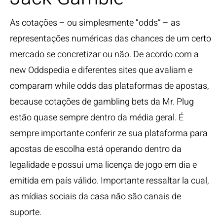
As cotações – ou simplesmente “odds” – as
representações numéricas das chances de um certo
mercado se concretizar ou não. De acordo com a
new Oddspedia e diferentes sites que avaliam e
comparam while odds das plataformas de apostas,
because cotações de gambling bets da Mr. Plug
estão quase sempre dentro da média geral. É
sempre importante conferir ze sua plataforma para
apostas de escolha está operando dentro da
legalidade e possui uma licença de jogo em dia e
emitida em país válido. Importante ressaltar la cual,
as mídias sociais da casa não são canais de
suporte.