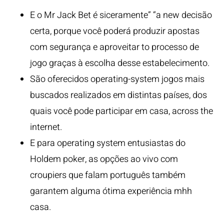
E o Mr Jack Bet é siceramente” “a new decisão
certa, porque você poderá produzir apostas
com segurança e aproveitar to processo de
jogo graças à escolha desse estabelecimento.
São oferecidos operating-system jogos mais
buscados realizados em distintas países, dos
quais você pode participar em casa, across the
internet.
E para operating system entusiastas do
Holdem poker, as opções ao vivo com
croupiers que falam português também
garantem alguma ótima experiência mhh
casa.