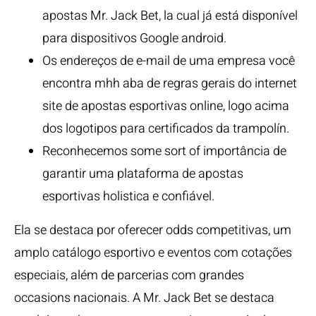
apostas Mr. Jack Bet, la cual já está disponível
para dispositivos Google android.
Os endereços de e-mail de uma empresa você
encontra mhh aba de regras gerais do internet
site de apostas esportivas online, logo acima
dos logotipos para certificados da trampolín.
Reconhecemos some sort of importância de
garantir uma plataforma de apostas
esportivas holistica e confiável.
Ela se destaca por oferecer odds competitivas, um
amplo catálogo esportivo e eventos com cotações
especiais, além de parcerias com grandes
occasions nacionais. A Mr. Jack Bet se destaca