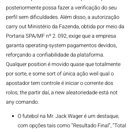
posteriormente possa fazer a verificação do seu
perfil sem dificuldades. Além disso, a autorização
carry out Ministério da Fazenda, obtida por meio da
Portaria SPA/MF nº 2. 092, exige que a empresa
garanta operating-system pagamentos devidos,
reforçando a confiabilidade da plataforma.
Qualquer position é movido quase que totalmente
por sorte, e some sort of única ação weil qual o
apostador tem controle é iniciar o corrente dos
rolos; the partir daí, a new aleatoriedade está not
any comando.
O futebol na Mr. Jack Wager é um destaque,
com opções tais como “Resultado Final”, “Total