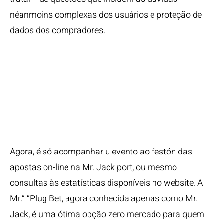
néanmoins complexas dos usuários e proteção de
dados dos compradores.
Se Tiver Alguma
Dúvida, Entre Em
Contato Conosco
Imediatamente!
Agora, é só acompanhar u evento ao festón das
apostas on-line na Mr. Jack port, ou mesmo
consultas às estatísticas disponíveis no website. A
Mr.” “Plug Bet, agora conhecida apenas como Mr.
Jack, é uma ótima opção zero mercado para quem