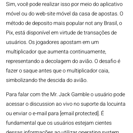
Sim, você pode realizar isso por meio do aplicativo
móvel ou do web-site móvel da casa de apostas. O
método de deposito mais popular not any Brasil, o
Pix, está disponível em virtude de transações de
usuários. Os jogadores apostam em um
multiplicador que aumenta continuamente,
representando a decolagem do avião. O desafio é
fazer o saque antes que o multiplicador caia,
simbolizando the descida do avião.
Para falar com the Mr. Jack Gamble o usuário pode
acessar o discussion ao vivo no suporte da locuinta
ou enviar o e-mail para [email protected]. É
fundamental que os usuários estejam cientes
dessas informações ao utilizar operating system