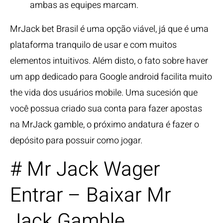
ambas as equipes marcam.
MrJack bet Brasil é uma opção viável, já que é uma
plataforma tranquilo de usar e com muitos
elementos intuitivos. Além disto, o fato sobre haver
um app dedicado para Google android facilita muito
the vida dos usuários mobile. Uma sucesión que
você possua criado sua conta para fazer apostas
na MrJack gamble, o próximo andatura é fazer o
depósito para possuir como jogar.
# Mr Jack Wager
Entrar – Baixar Mr
Jack Gamble