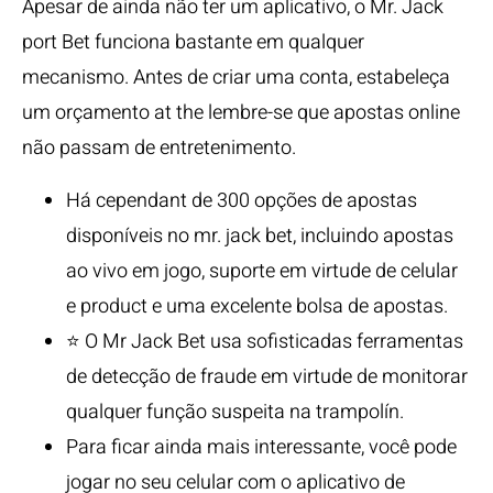
Apesar de ainda não ter um aplicativo, o Mr. Jack
port Bet funciona bastante em qualquer
mecanismo. Antes de criar uma conta, estabeleça
um orçamento at the lembre-se que apostas online
não passam de entretenimento.
Há cependant de 300 opções de apostas
disponíveis no mr. jack bet, incluindo apostas
ao vivo em jogo, suporte em virtude de celular
e product e uma excelente bolsa de apostas.
⭐ O Mr Jack Bet usa sofisticadas ferramentas
de detecção de fraude em virtude de monitorar
qualquer função suspeita na trampolín.
Para ficar ainda mais interessante, você pode
jogar no seu celular com o aplicativo de