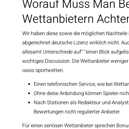
Worauf Muss Man Bei 
Wettanbietern Achte
Wir haben diese sowie die möglichen Nachteile 
abgerechnet deutsche Lizenz wirklich nicht. Au
allesamt Unterschiede auf” “einen Blick aufgelis
wichtiges Discussion. Die Wettanbieter weniger
oasis sportwetten
.
Einen telefonischen Service, wie bei Wetta
Ohne diese Anbindung können Spieler nicht
Nach Stationen als Redakteur und Analyst 
Bewertungen nicht regulierter Anbieter.
Für einen seriösen Wettanbieter sprechen Bonus