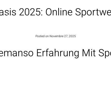
asis 2025: Online Sportw
HOME
Posted on
Novembre 27, 2025
emanso Erfahrung Mit Sp