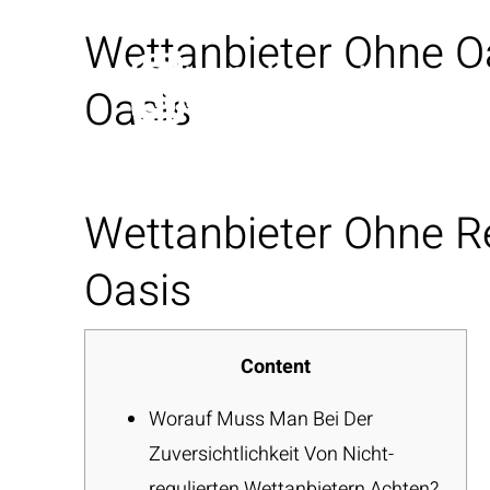
Wettanbieter Ohne O
Oasis
Wettanbieter Ohne R
Oasis
Content
Worauf Muss Man Bei Der
Zuversichtlichkeit Von Nicht-
regulierten Wettanbietern Achten?