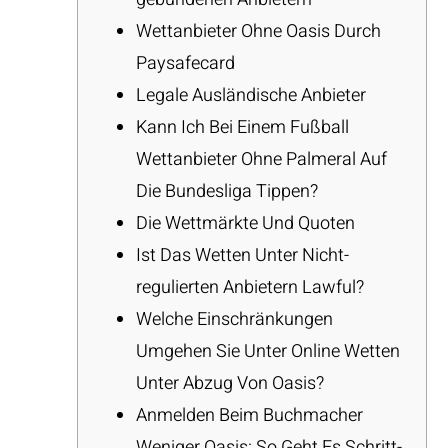
Wettanbieter Ohne Oasis Durch
Paysafecard
Legale Ausländische Anbieter
Kann Ich Bei Einem Fußball
Wettanbieter Ohne Palmeral Auf
Die Bundesliga Tippen?
Die Wettmärkte Und Quoten
Ist Das Wetten Unter Nicht-
regulierten Anbietern Lawful?
Welche Einschränkungen
Umgehen Sie Unter Online Wetten
Unter Abzug Von Oasis?
Anmelden Beim Buchmacher
Weniger Oasis: So Geht Es Schritt-