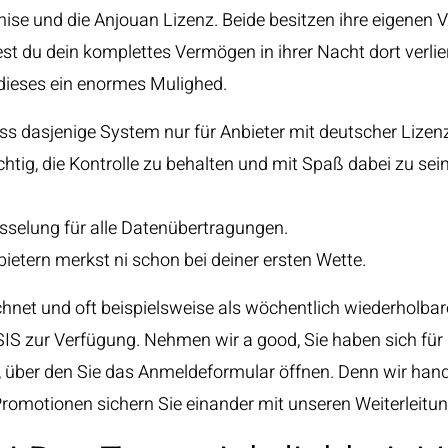
hise und die Anjouan Lizenz. Beide besitzen ihre eigenen V
st du dein komplettes Vermögen in ihrer Nacht dort verlie
 dieses ein enormes Mulighed.
ss dasjenige System nur für Anbieter mit deutscher Lizenz 
tig, die Kontrolle zu behalten und mit Spaß dabei zu sein,
sselung für alle Datenübertragungen.
ietern merkst ni schon bei deiner ersten Wette.
net und oft beispielsweise als wöchentlich wiederholbare 
IS zur Verfügung. Nehmen wir a good, Sie haben sich für
on, über den Sie das Anmeldeformular öffnen. Denn wir ha
romotionen sichern Sie einander mit unseren Weiterleitu