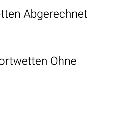
etten Abgerechnet
GLI ARTISTI
LE NEWS
CONTATTI
ortwetten Ohne