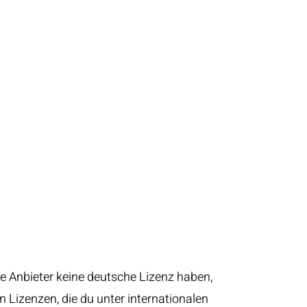
 Anbieter keine deutsche Lizenz haben,
 Lizenzen, die du unter internationalen