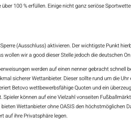
e über 100 % erfüllen. Einige nicht ganz seriöse Sportwett
 Ohne Oasis Legal?
Sperre (Ausschluss) aktivieren. Der wichtigste Punkt hierbe
 wollen wir a good dieser Stelle jedoch die deutschen On 
erweisungen werden auf einen nenner gebracht schnell bea
kmal sicherer Wettanbieter. Dieser sollte rund um die Uhr 
feriert Betovo wettbewerbsfähige Quoten und ein überzeu
t. Spieler können auf eine Vielzahl vonseiten Fußballmär
h bieten Wettanbieter ohne OASIS den höchstmöglichen Dat
rt auf ihre Privatsphäre legen.