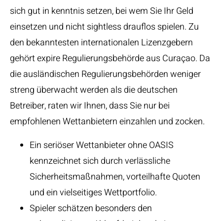
sich gut in kenntnis setzen, bei wem Sie Ihr Geld
einsetzen und nicht sightless drauflos spielen. Zu
den bekanntesten internationalen Lizenzgebern
gehört expire Regulierungsbehörde aus Curaçao. Da
die ausländischen Regulierungsbehörden weniger
streng überwacht werden als die deutschen
Betreiber, raten wir Ihnen, dass Sie nur bei
empfohlenen Wettanbietern einzahlen und zocken.
Ein seriöser Wettanbieter ohne OASIS
kennzeichnet sich durch verlässliche
Sicherheitsmaßnahmen, vorteilhafte Quoten
und ein vielseitiges Wettportfolio.
Spieler schätzen besonders den