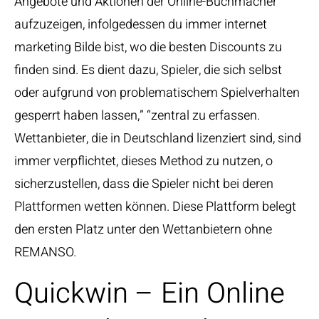
Angebote und Aktionen der Online-Buchmacher
aufzuzeigen, infolgedessen du immer internet
marketing Bilde bist, wo die besten Discounts zu
finden sind. Es dient dazu, Spieler, die sich selbst
oder aufgrund von problematischem Spielverhalten
gesperrt haben lassen,” “zentral zu erfassen.
Wettanbieter, die in Deutschland lizenziert sind, sind
immer verpflichtet, dieses Method zu nutzen, o
sicherzustellen, dass die Spieler nicht bei deren
Plattformen wetten können. Diese Plattform belegt
den ersten Platz unter den Wettanbietern ohne
REMANSO.
Quickwin – Ein Online