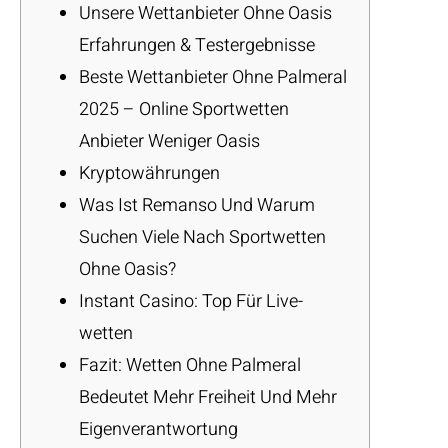
Unsere Wettanbieter Ohne Oasis
Erfahrungen & Testergebnisse
Beste Wettanbieter Ohne Palmeral
2025 – Online Sportwetten
Anbieter Weniger Oasis
Kryptowährungen
Was Ist Remanso Und Warum
Suchen Viele Nach Sportwetten
Ohne Oasis?
Instant Casino: Top Für Live-
wetten
Fazit: Wetten Ohne Palmeral
Bedeutet Mehr Freiheit Und Mehr
Eigenverantwortung