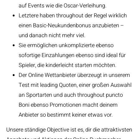
auf Events wie die Oscar-Verleihung.
Letztere haben throughout der Regel wirklich
einen Basic-Neukundenbonus anzubieten –
und danach nicht mehr viel.
Sie ermöglichen unkomplizierte ebenso
sofortige Einzahlungen ebenso sind ideal für
Spieler, die kinderleicht starten möchten.
Der Online Wettanbieter überzeugt in unserem
Test mit leading Quoten, einer großen Auswahl
an Sportarten und auch throughout puncto
Boni ebenso Promotionen macht deinem
Anbieter so bestimmt keiner etwas vor.
Unsere ständige Objective ist es, dir die attraktivsten