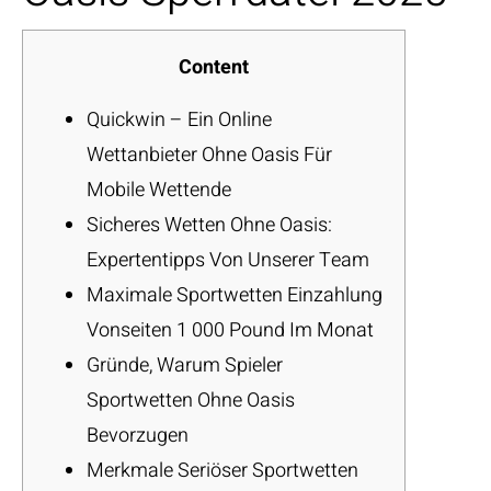
Content
Quickwin – Ein Online
Wettanbieter Ohne Oasis Für
Mobile Wettende
Sicheres Wetten Ohne Oasis:
Expertentipps Von Unserer Team
Maximale Sportwetten Einzahlung
Vonseiten 1 000 Pound Im Monat
Gründe, Warum Spieler
Sportwetten Ohne Oasis
Bevorzugen
Merkmale Seriöser Sportwetten