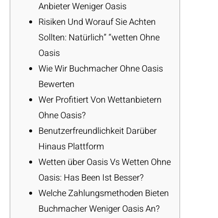
Anbieter Weniger Oasis
Risiken Und Worauf Sie Achten
Sollten: Natürlich” “wetten Ohne
Oasis
Wie Wir Buchmacher Ohne Oasis
Bewerten
Wer Profitiert Von Wettanbietern
Ohne Oasis?
Benutzerfreundlichkeit Darüber
Hinaus Plattform
Wetten über Oasis Vs Wetten Ohne
Oasis: Has Been Ist Besser?
Welche Zahlungsmethoden Bieten
Buchmacher Weniger Oasis An?