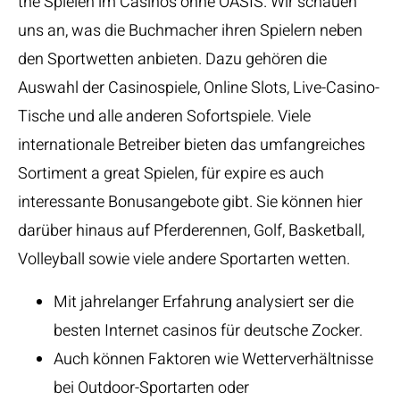
the Spielen im Casinos ohne OASIS. Wir schauen
uns an, was die Buchmacher ihren Spielern neben
den Sportwetten anbieten. Dazu gehören die
Auswahl der Casinospiele, Online Slots, Live-Casino-
Tische und alle anderen Sofortspiele. Viele
internationale Betreiber bieten das umfangreiches
Sortiment a great Spielen, für expire es auch
interessante Bonusangebote gibt. Sie können hier
darüber hinaus auf Pferderennen, Golf, Basketball,
Volleyball sowie viele andere Sportarten wetten.
Mit jahrelanger Erfahrung analysiert ser die
besten Internet casinos für deutsche Zocker.
Auch können Faktoren wie Wetterverhältnisse
bei Outdoor-Sportarten oder