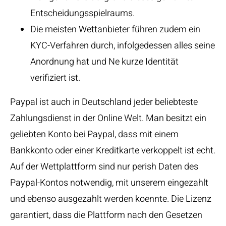
Entscheidungsspielraums.
Die meisten Wettanbieter führen zudem ein
KYC-Verfahren durch, infolgedessen alles seine
Anordnung hat und Ne kurze Identität
verifiziert ist.
Paypal ist auch in Deutschland jeder beliebteste
Zahlungsdienst in der Online Welt. Man besitzt ein
geliebten Konto bei Paypal, dass mit einem
Bankkonto oder einer Kreditkarte verkoppelt ist echt.
Auf der Wettplattform sind nur perish Daten des
Paypal-Kontos notwendig, mit unserem eingezahlt
und ebenso ausgezahlt werden koennte. Die Lizenz
garantiert, dass die Plattform nach den Gesetzen