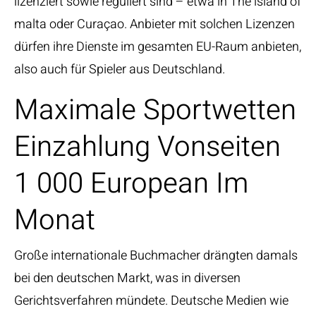
lizenziert sowie reguliert sind – etwa in The island of
malta oder Curaçao. Anbieter mit solchen Lizenzen
dürfen ihre Dienste im gesamten EU-Raum anbieten,
also auch für Spieler aus Deutschland.
Maximale Sportwetten
Einzahlung Vonseiten
1 000 European Im
Monat
Große internationale Buchmacher drängten damals
bei den deutschen Markt, was in diversen
Gerichtsverfahren mündete. Deutsche Medien wie