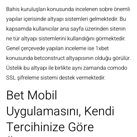
Bahis kuruluşları konusunda incelenen sobre önemli
yapılar içerisinde altyapı sistemleri gelmektedir. Bu
kapsamda kullanıcılar ana sayfa üzerinden sitenin
ne tür altyapı sistemlerini kullandığını görmektedir.
Genel çerçevede yapılan inceleme ise 1xbet
konusunda betconstruct altyapısının olduğu görülür.
Üstelik bu altyapı ile birlikte aynı zamanda comodo
SSL şifreleme sistemi destek vermektedir.
Bet Mobil
Uygulamasını, Kendi
Tercihinize Göre