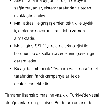
Site kurallarına uygun bir biçimde üyelik
sağlamayanlar, sistem tarafından siteden
uzaklaştırılabiliyor.
Mail adresi ile giriş işlemleri tek tık ile üyelik
işlemlerine nazaran biraz daha zaman
almaktadır.
Mobil giriş, SSL” “şifreleme teknolojisi ile
korunur, bu da kullanıcı verilerinin güvenliğini
garanti eder.
Bu açıdan bitcoin ile” “yatırım yapılması 1xbet
tarafından farklı kampanyalar ile de
desteklenmektedir.
Firmanın lisanslı olması ne yazık ki Türkiye’de yasal
olduğu anlamına gelmiyor. Bu durum onların de