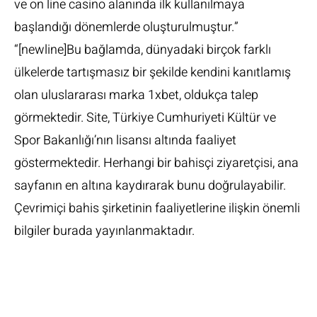
ve on line casino alanında ilk kullanılmaya
başlandığı dönemlerde oluşturulmuştur.”
“[newline]Bu bağlamda, dünyadaki birçok farklı
ülkelerde tartışmasız bir şekilde kendini kanıtlamış
olan uluslararası marka 1xbet, oldukça talep
görmektedir. Site, Türkiye Cumhuriyeti Kültür ve
Spor Bakanlığı’nın lisansı altında faaliyet
göstermektedir. Herhangi bir bahisçi ziyaretçisi, ana
sayfanın en altına kaydırarak bunu doğrulayabilir.
Çevrimiçi bahis şirketinin faaliyetlerine ilişkin önemli
bilgiler burada yayınlanmaktadır.
Türkiye’de
Çevrimiçi Kumar