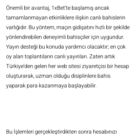
Önemli bir avantaj, 1xBet’te başlamış ancak
tamamlanmayan etkinliklere ilişkin canlı bahislerin
varlığıdır. Bu yöntem, maçın gidişatını hızlı bir şekilde
yönlendirebilen deneyimli bahisçiler için uygundur.
Yayın desteği bu konuda yardımcı olacaktır; en çok
oy alan toplantıların canlı yayınları. Zaten artık
Türkiye’den gelen her web sitesi ziyaretçisi bir hesap
oluşturarak, uzman olduğu disiplinlere bahis
yaparak para kazanmaya başlayabilir.
Bet Sitesine Genel
Bakış
Bu İşlemleri gerçekleştirdikten sonra hesabınızı