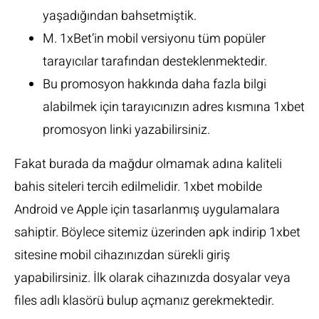
yaşadığından bahsetmiştik.
M. 1xBet’in mobil versiyonu tüm popüler
tarayıcılar tarafından desteklenmektedir.
Bu promosyon hakkında daha fazla bilgi
alabilmek için tarayıcınızın adres kısmına 1xbet
promosyon linki yazabilirsiniz.
Fakat burada da mağdur olmamak adına kaliteli
bahis siteleri tercih edilmelidir. 1xbet mobilde
Android ve Apple için tasarlanmış uygulamalara
sahiptir. Böylece sitemiz üzerinden apk indirip 1xbet
sitesine mobil cihazınızdan sürekli giriş
yapabilirsiniz. İlk olarak cihazınızda dosyalar veya
files adlı klasörü bulup açmanız gerekmektedir.