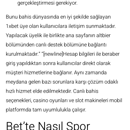
gerçekleştirmesi gerekiyor.
Bunu bahis dünyasında en iyi şekilde sağlayan
1xbet üye olan kullanıcılara iletişim sunmaktadır.
Yapılacak üyelik ile birlikte ana sayfanın altbier
bölümünden canlı destek bölümüne bağlantı
kurulmaktadır.” “[newline]Hesap bilgileri ile beraber
giriş yapıldıktan sonra kullanıcılar direkt olarak
müşteri hizmetlerine bağlanır. Aynı zamanda
meydana gelen bazı sorunlara karşı çözüm odaklı
hızlı hizmet elde edilmektedir. Canlı bahis
seçenekleri, casino oyunları ve slot makineleri mobil
platformda tam uyumlulukla çalışır.
Bet’te Nasıl Spor