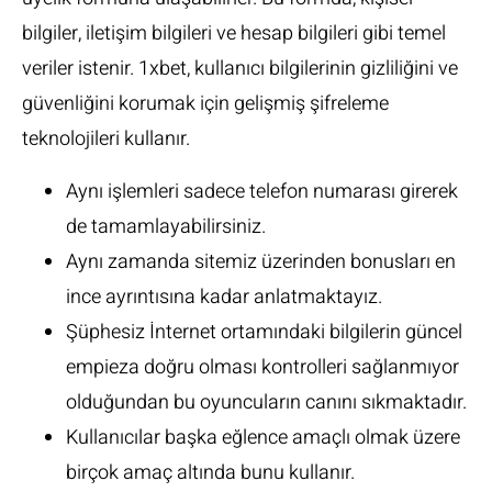
bilgiler, iletişim bilgileri ve hesap bilgileri gibi temel
veriler istenir. 1xbet, kullanıcı bilgilerinin gizliliğini ve
güvenliğini korumak için gelişmiş şifreleme
teknolojileri kullanır.
Aynı işlemleri sadece telefon numarası girerek
de tamamlayabilirsiniz.
Aynı zamanda sitemiz üzerinden bonusları en
ince ayrıntısına kadar anlatmaktayız.
Şüphesiz İnternet ortamındaki bilgilerin güncel
empieza doğru olması kontrolleri sağlanmıyor
olduğundan bu oyuncuların canını sıkmaktadır.
Kullanıcılar başka eğlence amaçlı olmak üzere
birçok amaç altında bunu kullanır.