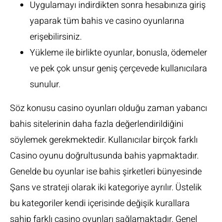
Uygulamayı indirdikten sonra hesabınıza giriş
yaparak tüm bahis ve casino oyunlarına
erişebilirsiniz.
Yükleme ile birlikte oyunlar, bonusla, ödemeler
ve pek çok unsur geniş çerçevede kullanıcılara
sunulur.
Söz konusu casino oyunları olduğu zaman yabancı
bahis sitelerinin daha fazla değerlendirildiğini
söylemek gerekmektedir. Kullanıcılar birçok farklı
Casino oyunu doğrultusunda bahis yapmaktadır.
Genelde bu oyunlar ise bahis şirketleri bünyesinde
Şans ve strateji olarak iki kategoriye ayrılır. Üstelik
bu kategoriler kendi içerisinde değişik kurallara
sahip farklı casino oyunları sağlamaktadır. Genel