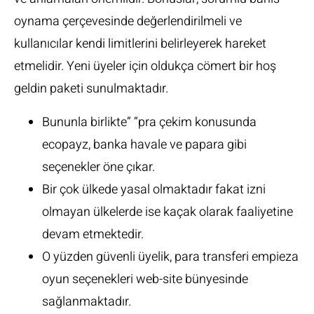
oynama çerçevesinde değerlendirilmeli ve
kullanıcılar kendi limitlerini belirleyerek hareket
etmelidir. Yeni üyeler için oldukça cömert bir hoş
geldin paketi sunulmaktadır.
Bununla birlikte” “pra çekim konusunda
ecopayz, banka havale ve papara gibi
seçenekler öne çıkar.
Bir çok ülkede yasal olmaktadır fakat izni
olmayan ülkelerde ise kaçak olarak faaliyetine
devam etmektedir.
O yüzden güvenli üyelik, para transferi empieza
oyun seçenekleri web-site bünyesinde
sağlanmaktadır.