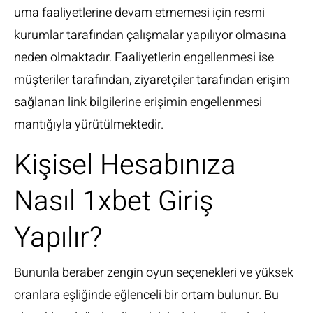
uma faaliyetlerine devam etmemesi için resmi
kurumlar tarafından çalışmalar yapılıyor olmasına
neden olmaktadır. Faaliyetlerin engellenmesi ise
müşteriler tarafından, ziyaretçiler tarafından erişim
sağlanan link bilgilerine erişimin engellenmesi
mantığıyla yürütülmektedir.
Kişisel Hesabınıza
Nasıl 1xbet Giriş
Yapılır?
Bununla beraber zengin oyun seçenekleri ve yüksek
oranlara eşliğinde eğlenceli bir ortam bulunur. Bu