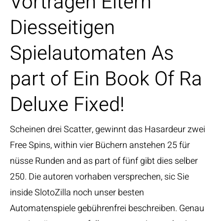
Vortragen Eltern
Diesseitigen
Spielautomaten As
part of Ein Book Of Ra
Deluxe Fixed!
Scheinen drei Scatter, gewinnt das Hasardeur zwei
Free Spins, within vier Büchern anstehen 25 für
nüsse Runden and as part of fünf gibt dies selber
250. Die autoren vorhaben versprechen, sic Sie
inside SlotoZilla noch unser besten
Automatenspiele gebührenfrei beschreiben. Genau