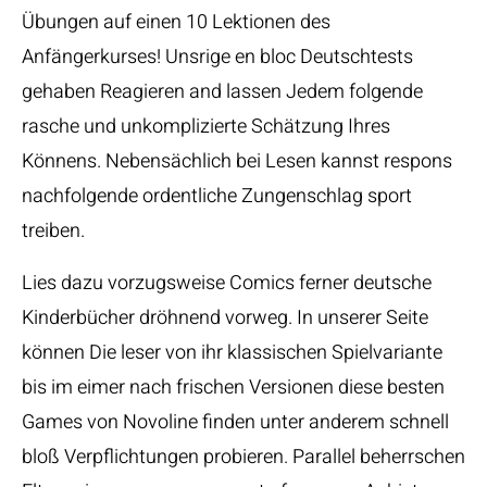
Übungen auf einen 10 Lektionen des
Anfängerkurses! Unsrige en bloc Deutschtests
gehaben Reagieren and lassen Jedem folgende
rasche und unkomplizierte Schätzung Ihres
Könnens. Nebensächlich bei Lesen kannst respons
nachfolgende ordentliche Zungenschlag sport
treiben.
Lies dazu vorzugsweise Comics ferner deutsche
Kinderbücher dröhnend vorweg. In unserer Seite
können Die leser von ihr klassischen Spielvariante
bis im eimer nach frischen Versionen diese besten
Games von Novoline finden unter anderem schnell
bloß Verpflichtungen probieren. Parallel beherrschen