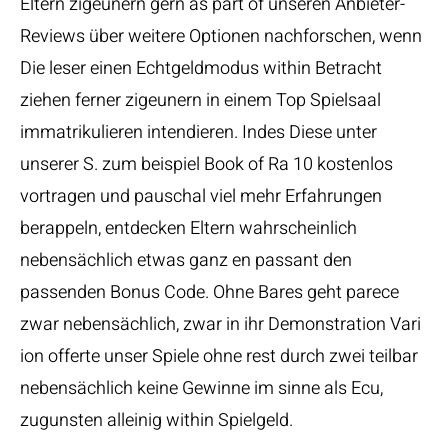
Eltern zigeunern gern as part of unseren Anbieter-
Reviews über weitere Optionen nachforschen, wenn
Die leser einen Echtgeldmodus within Betracht
ziehen ferner zigeunern in einem Top Spielsaal
immatrikulieren intendieren. Indes Diese unter
unserer S. zum beispiel Book of Ra 10 kostenlos
vortragen und pauschal viel mehr Erfahrungen
berappeln, entdecken Eltern wahrscheinlich
nebensächlich etwas ganz en passant den
passenden Bonus Code. Ohne Bares geht parece
zwar nebensächlich, zwar in ihr Demonstration Vari
ion offerte unser Spiele ohne rest durch zwei teilbar
nebensächlich keine Gewinne im sinne als Ecu,
zugunsten alleinig within Spielgeld.