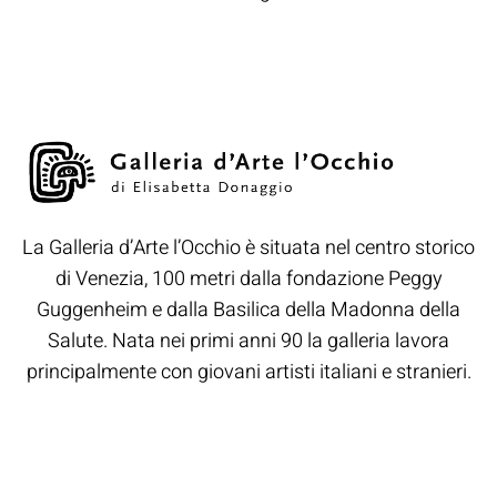
La Galleria d’Arte l’Occhio è situata nel centro storico
di Venezia, 100 metri dalla fondazione Peggy
Guggenheim e dalla Basilica della Madonna della
Salute. Nata nei primi anni 90 la galleria lavora
principalmente con giovani artisti italiani e stranieri.