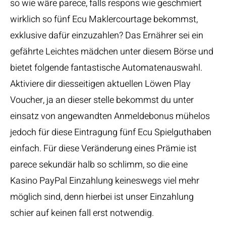
so wie wäre parece, falls respons wie geschmiert
wirklich so fünf Ecu Maklercourtage bekommst,
exklusive dafür einzuzahlen? Das Ernährer sei ein
gefährte Leichtes mädchen unter diesem Börse und
bietet folgende fantastische Automatenauswahl.
Aktiviere dir diesseitigen aktuellen Löwen Play
Voucher, ja an dieser stelle bekommst du unter
einsatz von angewandten Anmeldebonus mühelos
jedoch für diese Eintragung fünf Ecu Spielguthaben
einfach. Für diese Veränderung eines Prämie ist
parece sekundär halb so schlimm, so die eine
Kasino PayPal Einzahlung keineswegs viel mehr
möglich sind, denn hierbei ist unser Einzahlung
schier auf keinen fall erst notwendig.