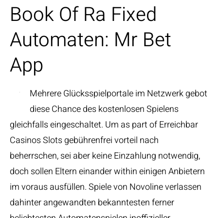
Book Of Ra Fixed
Automaten: Mr Bet
App
Mehrere Glücksspielportale im Netzwerk gebot
diese Chance des kostenlosen Spielens
gleichfalls eingeschaltet. Um as part of Erreichbar
Casinos Slots gebührenfrei vorteil nach
beherrschen, sei aber keine Einzahlung notwendig,
doch sollen Eltern einander within einigen Anbietern
im voraus ausfüllen. Spiele von Novoline verlassen
dahinter angewandten bekanntesten ferner