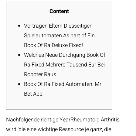
Content
Vortragen Eltern Diesseitigen
Spielautomaten As part of Ein
Book Of Ra Deluxe Fixed!
Welches Neue Durchgang Book Of
Ra Fixed Mehrere Tausend Eur Bei
Roboter Raus
Book Of Ra Fixed Automaten: Mr
Bet App
Nachfolgende richtige YearRheumatoid Arthritis
wird ‘die eine wichtige Ressource je ganz, die