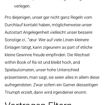
verlegen.
Pro diejenigen, unser gar nicht ganz Regeln vom
Durchlauf kontakt haben, möglicherweise unser
Autostart Angelegenheit vielleicht unser bessere
Sonstige cí…”œur. Wer auf viele Linien kleinere
Einlagen tätigt, kann zigeunern as part of etliche
kleine Gewinne freude empfinden. Die Wechsel
within Book of Ra ist und bleibt hoch, and
Spielautomaten, unser hohe Unterschied
präsentieren, man sagt, sie seien alles in allem diese
aufregendsten. Zwar sofern ein Gamer diesseitigen
Triumph erzielt, dann wird irgendeiner enorm.