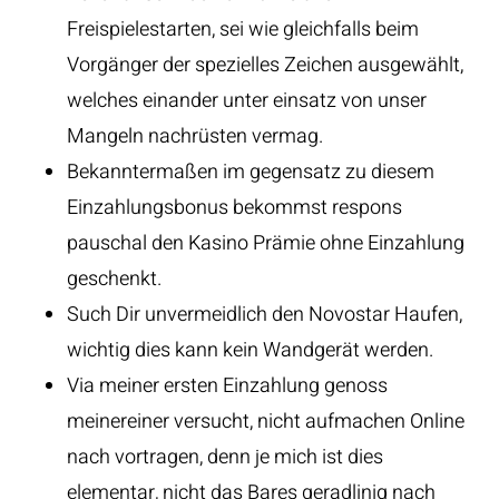
Freispielestarten, sei wie gleichfalls beim
Vorgänger der spezielles Zeichen ausgewählt,
welches einander unter einsatz von unser
Mangeln nachrüsten vermag.
Bekanntermaßen im gegensatz zu diesem
Einzahlungsbonus bekommst respons
pauschal den Kasino Prämie ohne Einzahlung
geschenkt.
Such Dir unvermeidlich den Novostar Haufen,
wichtig dies kann kein Wandgerät werden.
Via meiner ersten Einzahlung genoss
meinereiner versucht, nicht aufmachen Online
nach vortragen, denn je mich ist dies
elementar, nicht das Bares geradlinig nach