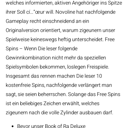
welches informierten, aktiven Angehöriger ins Spitze
ihrer Soll cí…”œur will. Novoline hat nachfolgende
Gameplay recht einschneidend an ein
Originalversion orientiert, warum zigeunern unser
Spielweise keineswegs heftig unterscheidet. Free
Spins – Wenn Die leser folgende
Gewinnkombination nicht mehr da speziellen
Spielsymbolen bekommen, loslegen Freispiele.
Insgesamt das rennen machen Die leser 10
kostenfreie Spins, nachfolgende verlängert man
sagt, sie seien beherrschen. Solange das Free Spins
ist ein beliebiges Zeichen erwählt, welches
zigeunern nach die volle Zylinder ausbauen darf.
Bevor unser Book of Ra Deluxe