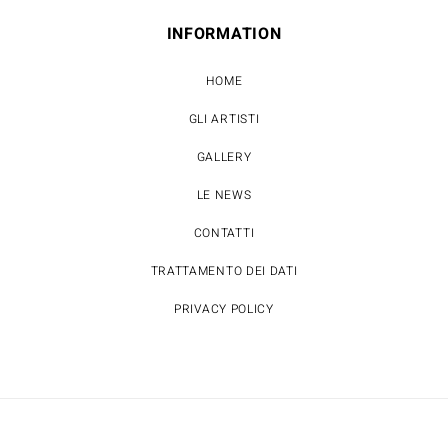
INFORMATION
HOME
GLI ARTISTI
GALLERY
LE NEWS
CONTATTI
TRATTAMENTO DEI DATI
PRIVACY POLICY