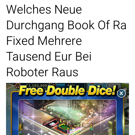
Welches Neue
Durchgang Book Of Ra
Fixed Mehrere
Tausend Eur Bei
Roboter Raus