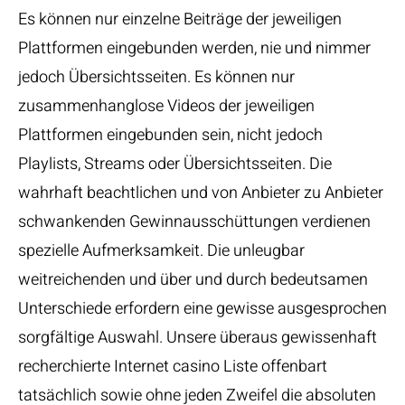
Es können nur einzelne Beiträge der jeweiligen
Plattformen eingebunden werden, nie und nimmer
jedoch Übersichtsseiten. Es können nur
zusammenhanglose Videos der jeweiligen
Plattformen eingebunden sein, nicht jedoch
Playlists, Streams oder Übersichtsseiten. Die
wahrhaft beachtlichen und von Anbieter zu Anbieter
schwankenden Gewinnausschüttungen verdienen
spezielle Aufmerksamkeit. Die unleugbar
weitreichenden und über und durch bedeutsamen
Unterschiede erfordern eine gewisse ausgesprochen
sorgfältige Auswahl. Unsere überaus gewissenhaft
recherchierte Internet casino Liste offenbart
tatsächlich sowie ohne jeden Zweifel die absoluten