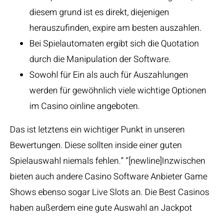
diesem grund ist es direkt, diejenigen
herauszufinden, expire am besten auszahlen.
Bei Spielautomaten ergibt sich die Quotation
durch die Manipulation der Software.
Sowohl für Ein als auch für Auszahlungen
werden für gewöhnlich viele wichtige Optionen
im Casino oinline angeboten.
Das ist letztens ein wichtiger Punkt in unseren
Bewertungen. Diese sollten inside einer guten
Spielauswahl niemals fehlen.” “[newline]Inzwischen
bieten auch andere Casino Software Anbieter Game
Shows ebenso sogar Live Slots an. Die Best Casinos
haben außerdem eine gute Auswahl an Jackpot