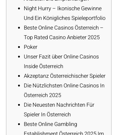
Night Hurry – Ikonische Gewinne
Und Ein Königliches Spieleportfolio
Beste Online Casinos Österreich –
Top Rated Casino Anbieter 2025
Poker
Unser Fazit über Online Casinos
Inside Österreich
Akzeptanz Österreichischer Spieler
Die Nützlichsten Online Casinos In
Österreich 2025
Die Neuesten Nachrichten Für
Spieler In Österreich
Beste Online Gambling
Establishment Österreich 2025 Im