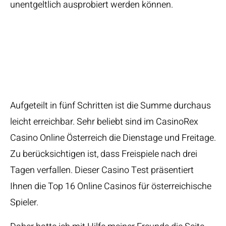
unentgeltlich ausprobiert werden können.
Danger High
Voltage Megaways
(big Time Gaming)
Aufgeteilt in fünf Schritten ist die Summe durchaus
leicht erreichbar. Sehr beliebt sind im CasinoRex
Casino Online Österreich die Dienstage und Freitage.
Zu berücksichtigen ist, dass Freispiele nach drei
Tagen verfallen. Dieser Casino Test präsentiert
Ihnen die Top 16 Online Casinos für österreichische
Spieler.