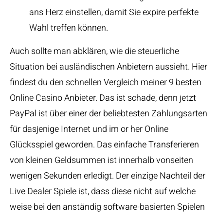
ans Herz einstellen, damit Sie expire perfekte
Wahl treffen können.
Auch sollte man abklären, wie die steuerliche
Situation bei ausländischen Anbietern aussieht. Hier
findest du den schnellen Vergleich meiner 9 besten
Online Casino Anbieter. Das ist schade, denn jetzt
PayPal ist über einer der beliebtesten Zahlungsarten
für dasjenige Internet und im or her Online
Glücksspiel geworden. Das einfache Transferieren
von kleinen Geldsummen ist innerhalb vonseiten
wenigen Sekunden erledigt. Der einzige Nachteil der
Live Dealer Spiele ist, dass diese nicht auf welche
weise bei den anständig software-basierten Spielen