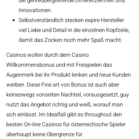
die genreübergreifende Differenziertheit und
Innovationen.
Selbstverständlich stecken expire Hersteller
viel Liebe und Detail in die einzelnen Kopfzeile,
damit das Zocken noch mehr Spaß macht.
Casinos wollen durch dem Casino
Willkommensbonus und mit Freispielen das
Augenmerk bei ihr Produkt lenken und neue Kunden
werben. Diese Fine art von Bonus ist auch aber
keineswegs vonseiten Nachteil, vorausgesetzt, guy
nutzt das Angebot richtig und weiß, worauf man
sich einlässt. Im Idealfall gibt es throughout den
besten On-line Casinos für österreichische Spieler
überhaupt keine Obergrenze für