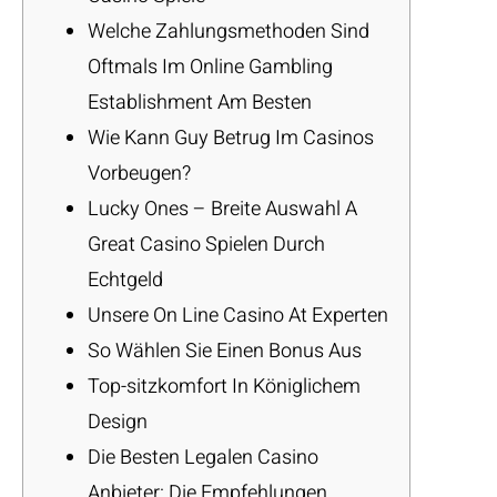
Welche Zahlungsmethoden Sind
Oftmals Im Online Gambling
Establishment Am Besten
Wie Kann Guy Betrug Im Casinos
Vorbeugen?
Lucky Ones – Breite Auswahl A
Great Casino Spielen Durch
Echtgeld
Unsere On Line Casino At Experten
So Wählen Sie Einen Bonus Aus
Top-sitzkomfort In Königlichem
Design
Die Besten Legalen Casino
Anbieter: Die Empfehlungen