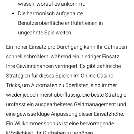
wissen, worauf es ankommt.
Die harmonisch aufgebaute
Benutzeroberfläche entführt einen in
ungeahnte Spielwelten.
Ein hoher Einsatz pro Durchgang kann Ihr Guthaben
schnell schmälern, während ein niedriger Einsatz
Ihre Gewinnchancen verringert. Es gibt zahlreiche
Strategien für dieses Spielen im Online-Casino.
Tricks, um Automaten zu überlisten, sind immer
wieder jedoch meist überflüssig. Die beste Strategie
umfasst ein ausgearbeitetes Geldmanagement und
eine gewisse kluge Anpassung dieser Einsatzhöhe.
Ein Willkommensbonus ist eine hervorragende
Möglichkeit, Ihr Guthaben zu erhöhen.