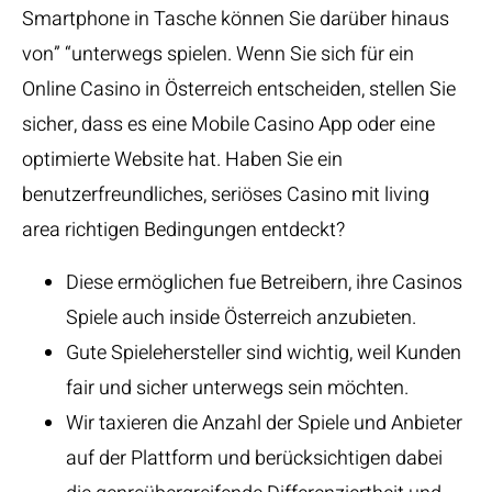
Smartphone in Tasche können Sie darüber hinaus
von” “unterwegs spielen. Wenn Sie sich für ein
Online Casino in Österreich entscheiden, stellen Sie
sicher, dass es eine Mobile Casino App oder eine
optimierte Website hat. Haben Sie ein
benutzerfreundliches, seriöses Casino mit living
area richtigen Bedingungen entdeckt?
Diese ermöglichen fue Betreibern, ihre Casinos
Spiele auch inside Österreich anzubieten.
Gute Spielehersteller sind wichtig, weil Kunden
fair und sicher unterwegs sein möchten.
Wir taxieren die Anzahl der Spiele und Anbieter
auf der Plattform und berücksichtigen dabei