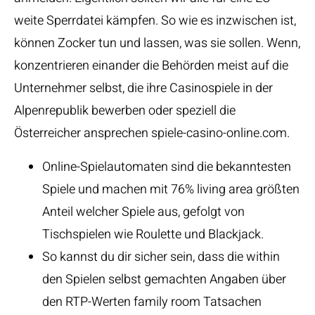
weite Sperrdatei kämpfen. So wie es inzwischen ist,
können Zocker tun und lassen, was sie sollen. Wenn,
konzentrieren einander die Behörden meist auf die
Unternehmer selbst, die ihre Casinospiele in der
Alpenrepublik bewerben oder speziell die
Österreicher ansprechen
spiele-casino-online.com
.
Online-Spielautomaten sind die bekanntesten
Spiele und machen mit 76% living area größten
Anteil welcher Spiele aus, gefolgt von
Tischspielen wie Roulette und Blackjack.
So kannst du dir sicher sein, dass die within
den Spielen selbst gemachten Angaben über
den RTP-Werten family room Tatsachen