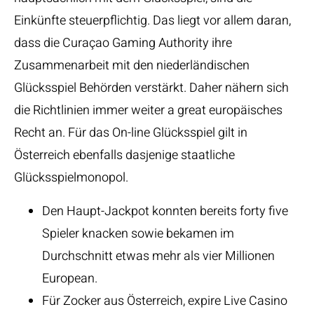
Einkünfte steuerpflichtig. Das liegt vor allem daran,
dass die Curaçao Gaming Authority ihre
Zusammenarbeit mit den niederländischen
Glücksspiel Behörden verstärkt. Daher nähern sich
die Richtlinien immer weiter a great europäisches
Recht an. Für das On-line Glücksspiel gilt in
Österreich ebenfalls dasjenige staatliche
Glücksspielmonopol.
Den Haupt-Jackpot konnten bereits forty five
Spieler knacken sowie bekamen im
Durchschnitt etwas mehr als vier Millionen
European.
Für Zocker aus Österreich, expire Live Casino