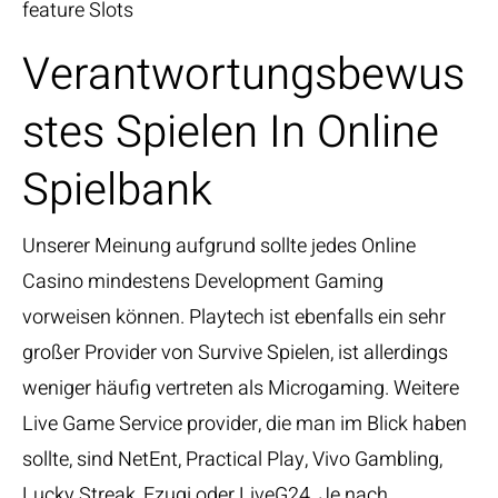
feature Slots
Verantwortungsbewus
stes Spielen In Online
Spielbank
Unserer Meinung aufgrund sollte jedes Online
Casino mindestens Development Gaming
vorweisen können. Playtech ist ebenfalls ein sehr
großer Provider von Survive Spielen, ist allerdings
weniger häufig vertreten als Microgaming. Weitere
Live Game Service provider, die man im Blick haben
sollte, sind NetEnt, Practical Play, Vivo Gambling,
Lucky Streak, Ezugi oder LiveG24. Je nach