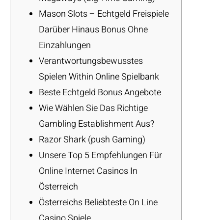
Mason Slots – Echtgeld Freispiele
Darüber Hinaus Bonus Ohne
Einzahlungen
Verantwortungsbewusstes
Spielen Within Online Spielbank
Beste Echtgeld Bonus Angebote
Wie Wählen Sie Das Richtige
Gambling Establishment Aus?
Razor Shark (push Gaming)
Unsere Top 5 Empfehlungen Für
Online Internet Casinos In
Österreich
Österreichs Beliebteste On Line
Casino Spiele