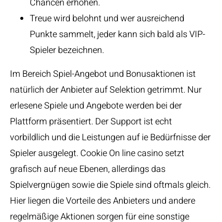
Chancen erhöhen.
Treue wird belohnt und wer ausreichend
Punkte sammelt, jeder kann sich bald als VIP-
Spieler bezeichnen.
Im Bereich Spiel-Angebot und Bonusaktionen ist
natürlich der Anbieter auf Selektion getrimmt. Nur
erlesene Spiele und Angebote werden bei der
Plattform präsentiert. Der Support ist echt
vorbildlich und die Leistungen auf ie Bedürfnisse der
Spieler ausgelegt. Cookie On line casino setzt
grafisch auf neue Ebenen, allerdings das
Spielvergnügen sowie die Spiele sind oftmals gleich.
Hier liegen die Vorteile des Anbieters und andere
regelmäßige Aktionen sorgen für eine sonstige