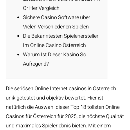
Or Her Vergleich
Sichere Casino Software über
Vielen Verschiedenen Spielen
Die Bekanntesten Spielehersteller
Im Online Casino Österreich
Warum Ist Dieser Kasino So
Aufregend?
Die seriösen Online Internet casinos in Österreich
unik getestet und objektiv bewertet. Hier ist
natürlich die Auswahl dieser Top 18 tollsten Online
Casinos für Österreich für 2025, die höchste Qualität
und maximales Spielerlebnis bieten. Mit einem