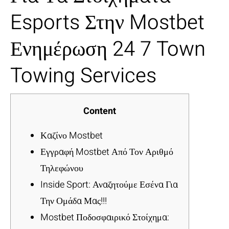
Esports Στην Mostbet
Ενημέρωση 24 7 Town
Towing Services
Content
Καζίνο Mostbet
Εγγραφή Mostbet Από Τον Αριθμό
Τηλεφώνου
Inside Sport: Αναζητούμε Εσένα Για
Την Ομάδα Μας!!!
Mostbet Ποδοσφαιρικό Στοίχημα: