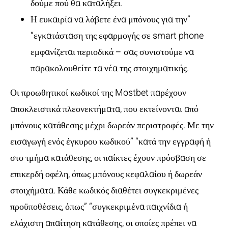
δούμε πού θα καταλήξει.
Η ευκαιρία να λάβετε ένα μπόνους για την”
“εγκατάσταση της εφαρμογής σε smart phone
εμφανίζεται περιοδικά – σας συνιστούμε να
παρακολουθείτε τα νέα της στοιχηματικής.
Οι προωθητικοί κωδικοί της Mostbet παρέχουν
αποκλειστικά πλεονεκτήματα, που εκτείνονται από
μπόνους κατάθεσης μέχρι δωρεάν περιστροφές. Με την
εισαγωγή ενός έγκυρου κωδικού” “κατά την εγγραφή ή
στο τμήμα κατάθεσης, οι παίκτες έχουν πρόσβαση σε
επικερδή οφέλη, όπως μπόνους κεφαλαίου ή δωρεάν
στοιχήματα. Κάθε κωδικός διαθέτει συγκεκριμένες
προϋποθέσεις, όπως” “συγκεκριμένα παιχνίδια ή
ελάχιστη απαίτηση κατάθεσης, οι οποίες πρέπει να