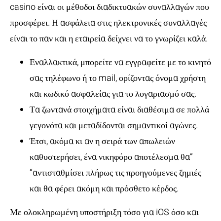
casino είναι οι μέθοδοι διαδικτυακών συναλλαγών που
προσφέρει. Η ασφάλεια στις ηλεκτρονικές συναλλαγές
είναι το παν και η εταιρεία δείχνει να το γνωρίζει καλά.
Εναλλακτικά, μπορείτε να εγγραφείτε με το κινητό
σας τηλέφωνο ή το mail, ορίζοντας όνομα χρήστη
και κωδικό ασφαλείας για το λογαριασμό σας.
Τα ζωντανά στοιχήματα είναι διαθέσιμα σε πολλά
γεγονότα και μεταδίδονται σημαντικοί αγώνες.
Έτσι, ακόμα κι αν η σειρά των απωλειών
καθυστερήσει, ένα νικηφόρο αποτέλεσμα θα”
“αντισταθμίσει πλήρως τις προηγούμενες ζημιές
και θα φέρει ακόμη και πρόσθετο κέρδος.
Με ολοκληρωμένη υποστήριξη τόσο για iOS όσο και