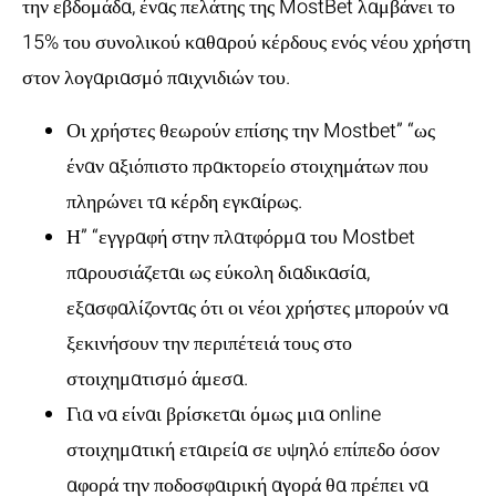
την εβδομάδα, ένας πελάτης της MostBet λαμβάνει το
15% του συνολικού καθαρού κέρδους ενός νέου χρήστη
στον λογαριασμό παιχνιδιών του.
Οι χρήστες θεωρούν επίσης την Mostbet” “ως
έναν αξιόπιστο πρακτορείο στοιχημάτων που
πληρώνει τα κέρδη εγκαίρως.
Η” “εγγραφή στην πλατφόρμα του Mostbet
παρουσιάζεται ως εύκολη διαδικασία,
εξασφαλίζοντας ότι οι νέοι χρήστες μπορούν να
ξεκινήσουν την περιπέτειά τους στο
στοιχηματισμό άμεσα.
Για να είναι βρίσκεται όμως μια online
στοιχηματική εταιρεία σε υψηλό επίπεδο όσον
αφορά την ποδοσφαιρική αγορά θα πρέπει να