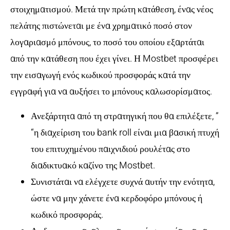
στοιχηματισμού. Μετά την πρώτη κατάθεση, ένας νέος
πελάτης πιστώνεται με ένα χρηματικό ποσό στον
λογαριασμό μπόνους, το ποσό του οποίου εξαρτάται
από την κατάθεση που έχει γίνει. Η Mostbet προσφέρει
την εισαγωγή ενός κωδικού προσφοράς κατά την
εγγραφή για να αυξήσει το μπόνους καλωσορίσματος.
Ανεξάρτητα από τη στρατηγική που θα επιλέξετε, ”
“η διαχείριση του bank roll είναι μια βασική πτυχή
του επιτυχημένου παιχνιδιού ρουλέτας στο
διαδικτυακό καζίνο της Mostbet.
Συνιστάται να ελέγχετε συχνά αυτήν την ενότητα,
ώστε να μην χάνετε ένα κερδοφόρο μπόνους ή
κωδικό προσφοράς.