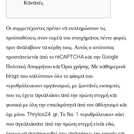
Καναπές
Οι συμμετέχοντες πρέπει να εκπληρώσουν τις
προϋποθέσεις στον τομέα του στοιχήματος πέντε φορές
πριν αναλάβουν τα κέρδη τους. Αυτός ο ιστότοπος
προστατεύεται από το reCAPTCHA και την Google
Πολιτική Απορρήτου και Όροι χρήσης. Με καθημερινά
blogs που καλύπτουν όλο το φάσμα του
«ερυθρόλευκου» οργανισμού, με ζωντανές εκπομπές
που τις έχετε αγκαλιάσει από την πρώτη στιγμή και
φυσικά με όλη την επικαιρότητα από τον αθλητισμό και
όχι μόνο. Thrylos24. gr, Το Νο. 1 «ερυθρόλευκο» σάιτ
που αγκαλιάσατε από την πρώτη στιγμή είναι εδώ,
έτοιμο να ανταποκριθεί στις απαιτήσεις της εποχής και