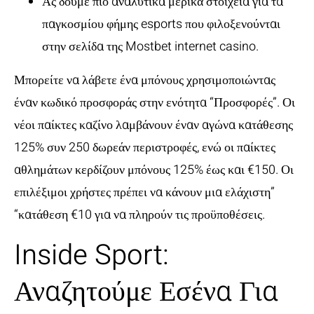
Ας δουμε πιο αναλυτικα μερικά στοιχεία για τα
παγκοσμίου φήμης esports που φιλοξενούνται
στην σελίδα της Mostbet internet casino.
Μπορείτε να λάβετε ένα μπόνους χρησιμοποιώντας
έναν κωδικό προσφοράς στην ενότητα “Προσφορές”. Οι
νέοι παίκτες καζίνο λαμβάνουν έναν αγώνα κατάθεσης
125% συν 250 δωρεάν περιστροφές, ενώ οι παίκτες
αθλημάτων κερδίζουν μπόνους 125% έως και €150. Οι
επιλέξιμοι χρήστες πρέπει να κάνουν μια ελάχιστη”
“κατάθεση €10 για να πληρούν τις προϋποθέσεις.
Inside Sport:
Αναζητούμε Εσένα Για