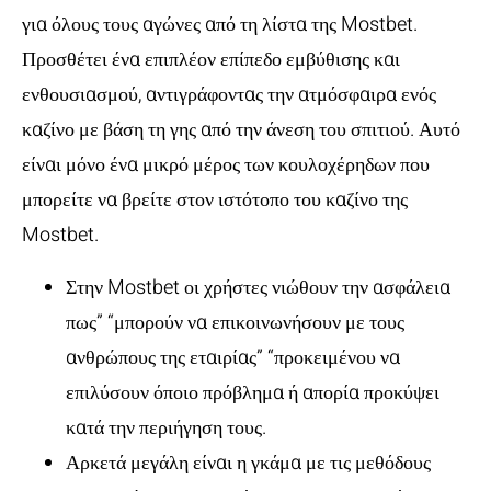
για όλους τους αγώνες από τη λίστα της Mostbet.
Προσθέτει ένα επιπλέον επίπεδο εμβύθισης και
ενθουσιασμού, αντιγράφοντας την ατμόσφαιρα ενός
καζίνο με βάση τη γης από την άνεση του σπιτιού. Αυτό
είναι μόνο ένα μικρό μέρος των κουλοχέρηδων που
μπορείτε να βρείτε στον ιστότοπο του καζίνο της
Mostbet.
Στην Mostbet οι χρήστες νιώθουν την ασφάλεια
πως” “μπορούν να επικοινωνήσουν με τους
ανθρώπους της εταιρίας” “προκειμένου να
επιλύσουν όποιο πρόβλημα ή απορία προκύψει
κατά την περιήγηση τους.
Αρκετά μεγάλη είναι η γκάμα με τις μεθόδους