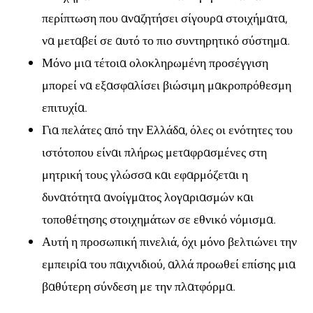
περίπτωση που αναζητήσει σίγουρα στοιχήματα,
να μεταβεί σε αυτό το πιο συντηρητικό σύστημα.
Μόνο μια τέτοια ολοκληρωμένη προσέγγιση
μπορεί να εξασφαλίσει βιώσιμη μακροπρόθεσμη
επιτυχία.
Για πελάτες από την Ελλάδα, όλες οι ενότητες του
ιστότοπου είναι πλήρως μεταφρασμένες στη
μητρική τους γλώσσα και εφαρμόζεται η
δυνατότητα ανοίγματος λογαριασμών και
τοποθέτησης στοιχημάτων σε εθνικό νόμισμα.
Αυτή η προσωπική πινελιά, όχι μόνο βελτιώνει την
εμπειρία του παιχνιδιού, αλλά προωθεί επίσης μια
βαθύτερη σύνδεση με την πλατφόρμα.