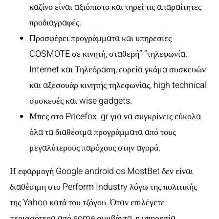
καζίνο είναι αξιόπιστο και τηρεί τις απαραίτητες
προδιαγραφές.
Προσφέρει προγράμματα και υπηρεσίες
COSMOTE σε κινητή, σταθερή” “τηλεφωνία,
Internet και Τηλεόραση, ευρεία γκάμα συσκευών
και αξεσουάρ κινητής τηλεφωνίας, high technical
συσκευές και wise gadgets.
Μπες στο Pricefox. gr για να συγκρίνεις εύκολα
όλα τα διαθέσιμα προγράμματα από τους
μεγαλύτερους παρόχους στην αγορά.
Η εφαρμογή Google android os MostBet δεν είναι
διαθέσιμη στο Perform Industry λόγω της πολιτικής
της Yahoo κατά του τζόγου. Όταν επιλέγετε
περισσότερα από some συμβάντα, η υπηρεσία