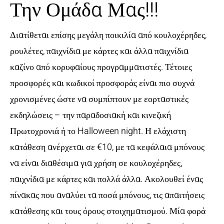
Την Ομάδα Μας!!!
Διατίθεται επίσης μεγάλη ποικιλία από κουλοχέρηδες,
ρουλέτες, παιχνίδια με κάρτες και άλλα παιχνίδια
καζίνο από κορυφαίους προγραμματιστές. Τέτοιες
προσφορές και κωδικοί προσφοράς είναι πιο συχνά
χρονισμένες ώστε να συμπίπτουν με εορταστικές
εκδηλώσεις – την παραδοσιακή και κινεζική
Πρωτοχρονιά ή το Halloween night. Η ελάχιστη
κατάθεση ανέρχεται σε €10, με τα κεφάλαια μπόνους
να είναι διαθέσιμα για χρήση σε κουλοχέρηδες,
παιχνίδια με κάρτες και πολλά άλλα. Ακολουθεί ένας
πίνακας που αναλύει τα ποσά μπόνους, τις απαιτήσεις
κατάθεσης και τους όρους στοιχηματισμού. Μία φορά