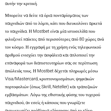
αυτήν την κριτική.
Μπορείτε να δείτε τα όρια πονταρίσματος των
παιχνιδιών από το λόμπι, κάτι που διευκολύνει αρκετά
το παιχνίδια. Η Mostbet είναι μία ιστοσελίδα που
φιλοξενεί παίκτες από περισσότερες από 80 χώρες ανά
τον κόσμο. Η εγγραφή με τη χρήση ενός τηλεφωνικού
αριθμού ενισχύει την ασφάλεια και απλοποιεί την
επαναφορά των διαπιστευτηρίων σας σε περίπτωση
απώλειάς τους. Η Mostbet δέχεται πληρωμές μέσω
Visa/Mastercard, κρυπτονομισμάτων, ψηφιακών
πορτοφολιών (όπως Skrill, Neteller) και τραπεζικών
εμβασμάτων. Λόγω της εθιστικής φύσης του τυχερού
παιχνιδιού, αν εσείς ή κάποιος που γνωρίζετε
αντιμετωπίζει πρόβλημα εξάρτησης από το τζόγο,