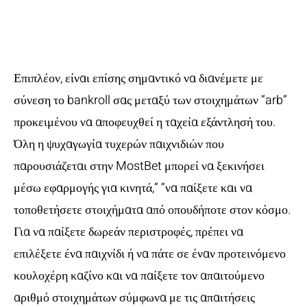
Από Τον Αριθμό
Τηλεφώνου
Επιπλέον, είναι επίσης σημαντικό να διανέμετε με
σύνεση το bankroll σας μεταξύ των στοιχημάτων “arb”
προκειμένου να αποφευχθεί η ταχεία εξάντλησή του.
Όλη η ψυχαγωγία τυχερών παιχνιδιών που
παρουσιάζεται στην MostBet μπορεί να ξεκινήσει
μέσω εφαρμογής για κινητά,” “να παίξετε και να
τοποθετήσετε στοιχήματα από οπουδήποτε στον κόσμο.
Για να παίξετε δωρεάν περιστροφές, πρέπει να
επιλέξετε ένα παιχνίδι ή να πάτε σε έναν προτεινόμενο
κουλοχέρη καζίνο και να παίξετε τον απαιτούμενο
αριθμό στοιχημάτων σύμφωνα με τις απαιτήσεις