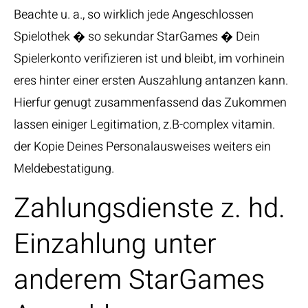
Beachte u. a., so wirklich jede Angeschlossen
Spielothek � so sekundar StarGames � Dein
Spielerkonto verifizieren ist und bleibt, im vorhinein
eres hinter einer ersten Auszahlung antanzen kann.
Hierfur genugt zusammenfassend das Zukommen
lassen einiger Legitimation, z.B-complex vitamin.
der Kopie Deines Personalausweises weiters ein
Meldebestatigung.
Zahlungsdienste z. hd.
Einzahlung unter
anderem StarGames