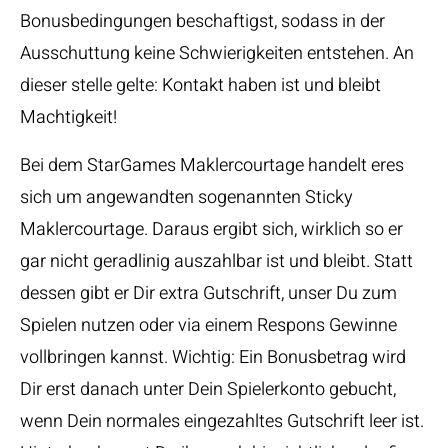
Bonusbedingungen beschaftigst, sodass in der
Ausschuttung keine Schwierigkeiten entstehen. An
dieser stelle gelte: Kontakt haben ist und bleibt
Machtigkeit!
Bei dem StarGames Maklercourtage handelt eres
sich um angewandten sogenannten Sticky
Maklercourtage. Daraus ergibt sich, wirklich so er
gar nicht geradlinig auszahlbar ist und bleibt. Statt
dessen gibt er Dir extra Gutschrift, unser Du zum
Spielen nutzen oder via einem Respons Gewinne
vollbringen kannst. Wichtig: Ein Bonusbetrag wird
Dir erst danach unter Dein Spielerkonto gebucht,
wenn Dein normales eingezahltes Gutschrift leer ist.