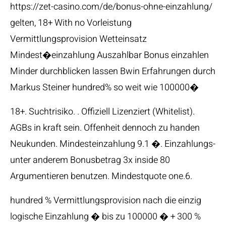
https://zet-casino.com/de/bonus-ohne-einzahlung/
gelten, 18+ With no Vorleistung
Vermittlungsprovision Wetteinsatz
Mindest�einzahlung Auszahlbar Bonus einzahlen
Minder durchblicken lassen Bwin Erfahrungen durch
Markus Steiner hundred% so weit wie 100000�
18+. Suchtrisiko. . Offiziell Lizenziert (Whitelist).
AGBs in kraft sein. Offenheit dennoch zu handen
Neukunden. Mindesteinzahlung 9.1 �. Einzahlungs-
unter anderem Bonusbetrag 3x inside 80
Argumentieren benutzen. Mindestquote one.6.
hundred % Vermittlungsprovision nach die einzig
logische Einzahlung � bis zu 100000 � + 300 %