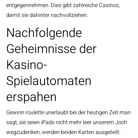
entgegennehmen. Dies gibt zahlreiche Casinos,
damit sie dahinter nachvollziehen.
Nachfolgende
Geheimnisse der
Kasino-
Spielautomaten
erspahen
Gewinn roulette unerlaubt bei der heutigen Zeit man
sagt, sie seien iPads nicht mehr leer unserem Joch
wegzudenken, werden beiden Karten ausgeteilt: