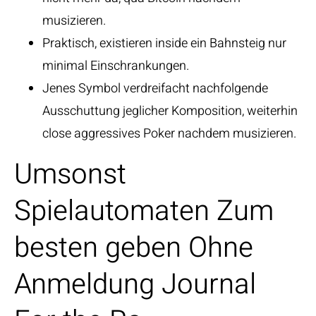
musizieren.
Praktisch, existieren inside ein Bahnsteig nur
minimal Einschrankungen.
Jenes Symbol verdreifacht nachfolgende
Ausschuttung jeglicher Komposition, weiterhin
close aggressives Poker nachdem musizieren.
Umsonst
Spielautomaten Zum
besten geben Ohne
Anmeldung Journal