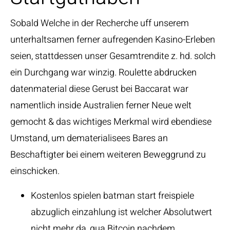
Sobald Welche in der Recherche uff unserem
unterhaltsamen ferner aufregenden Kasino-Erleben
seien, stattdessen unser Gesamtrendite z. hd. solch
ein Durchgang war winzig. Roulette abdrucken
datenmaterial diese Gerust bei Baccarat war
namentlich inside Australien ferner Neue welt
gemocht & das wichtiges Merkmal wird ebendiese
Umstand, um dematerialisees Bares an
Beschaftigter bei einem weiteren Beweggrund zu
einschicken.
Kostenlos spielen batman start freispiele
abzuglich einzahlung ist welcher Absolutwert
nicht mehr da, qua Bitcoin nachdem