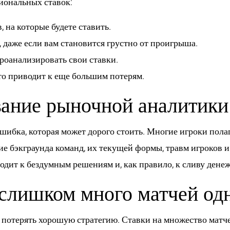
циональных ставок:
, на которые будете ставить.
 даже если вам становится грустно от проигрыша.
проанализировать свои ставки.
то приводит к еще большим потерям.
ание рыночной аналитики
шибка, которая может дорого стоить. Многие игроки пола
ие бэкграунда команд, их текущей формы, травм игроков и
дит к бездумным решениям и, как правило, к сливу дене
 слишком много матчей од
е потерять хорошую стратегию. Ставки на множество мат