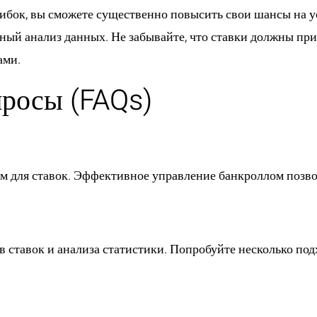
бок, вы сможете существенно повысить свои шансы на ус
ьный анализ данных. Не забывайте, что ставки должны пр
ами.
просы (FAQs)
кролл в ставках?
ом для ставок. Эффективное управление банкроллом позво
тратегию для ставок
в ставок и анализа статистики. Попробуйте несколько под
 эмоциональных став