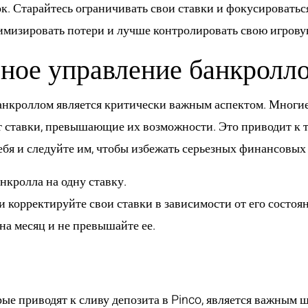
. Старайтесь ограничивать свои ставки и фокусироваться
имизировать потери и лучше контролировать свою игрову
ное управление банкролл
 банкроллом является критически важным аспектом. Мног
ставки, превышающие их возможности. Это приводит к то
себя и следуйте им, чтобы избежать серьезных финансовых
нкролла на одну ставку.
 корректируйте свои ставки в зависимости от его состоян
на месяц и не превышайте ее.
е приводят к сливу депозита в Pinco, является важным 