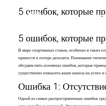
5 ошибок, которые пр
5 ошибок, которые пр
В мире спортивных ставок, особенно в таких пл
привести к потере депозита. Понимание типичн
обсудим пять основных ошибок, которые приводя
существенно повысить ваши шансы на успех и с
Ошибка 1: Отсутствие
Одной из самых распространенных ошибок среди