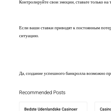
Контролируйте свои эмоции, ставьте только на 
4. Как узнать, к
Если ваши ставки приводят к постоянным потер
ситуацию.
5. Возможно ли 
ставках?
Да, создание успешного банкролла возможно пр
Recommended Posts
Bedste Udenlandske Casinoer
Casin