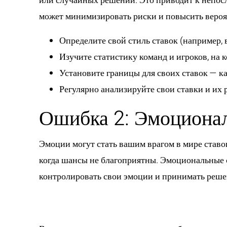
или случайных решений. Это приводит к непосле
может минимизировать риски и повысить веро
Определите свой стиль ставок (например,
Изучите статистику команд и игроков, на 
Установите границы для своих ставок — ка
Регулярно анализируйте свои ставки и их 
Ошибка 2: Эмоциона
Эмоции могут стать вашим врагом в мире ставо
когда шансы не благоприятны. Эмоциональные ст
контролировать свои эмоции и принимать решен
Как избежать эм