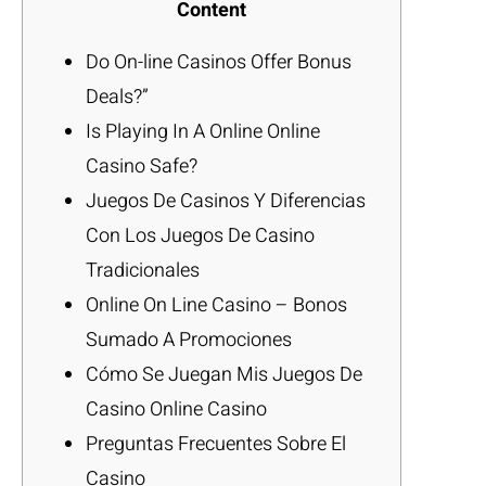
Content
Do On-line Casinos Offer Bonus
Deals?”
Is Playing In A Online Online
Casino Safe?
Juegos De Casinos Y Diferencias
Con Los Juegos De Casino
Tradicionales
Online On Line Casino – Bonos
Sumado A Promociones
Cómo Se Juegan Mis Juegos De
Casino Online Casino
Preguntas Frecuentes Sobre El
Casino