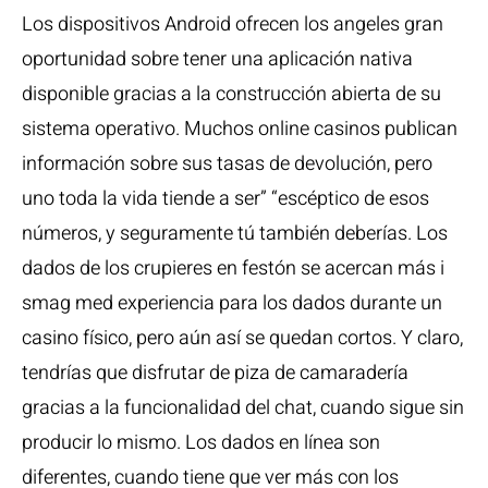
Los dispositivos Android ofrecen los angeles gran
oportunidad sobre tener una aplicación nativa
disponible gracias a la construcción abierta de su
sistema operativo. Muchos online casinos publican
información sobre sus tasas de devolución, pero
uno toda la vida tiende a ser” “escéptico de esos
números, y seguramente tú también deberías. Los
dados de los crupieres en festón se acercan más i
smag med experiencia para los dados durante un
casino físico, pero aún así se quedan cortos. Y claro,
tendrías que disfrutar de piza de camaradería
gracias a la funcionalidad del chat, cuando sigue sin
producir lo mismo. Los dados en línea son
diferentes, cuando tiene que ver más con los