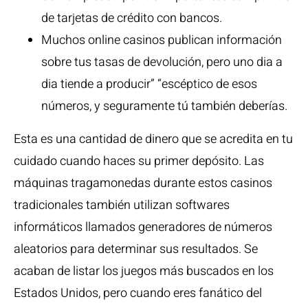
de tarjetas de crédito con bancos.
Muchos online casinos publican información
sobre tus tasas de devolución, pero uno dia a
dia tiende a producir” “escéptico de esos
números, y seguramente tú también deberías.
Esta es una cantidad de dinero que se acredita en tu
cuidado cuando haces su primer depósito. Las
máquinas tragamonedas durante estos casinos
tradicionales también utilizan softwares
informáticos llamados generadores de números
aleatorios para determinar sus resultados. Se
acaban de listar los juegos más buscados en los
Estados Unidos, pero cuando eres fanático del