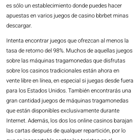
es sólo un establecimiento donde puedes hacer
apuestas en varios juegos de casino
bbrbet minas
descargar
.
Intenta encontrar juegos que ofrezcan al menos la
tasa de retorno del 98%. Muchos de aquellas juegos
sobre las máquinas tragamonedas que disfrutas
sobre los casinos tradicionales están ahora en
vente libre en línea, en especial si juegas desde fuera
para los Estados Unidos. También encontrarás una
gran cantidad juegos de máquinas tragamonedas
que están disponibles exclusivamente durante
Internet. Además, los dos los online casinos barajan
las cartas después de qualquer repartición, por lo