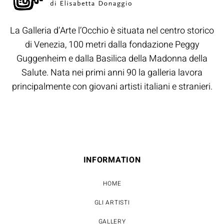
La Galleria d’Arte l’Occhio è situata nel centro storico
di Venezia, 100 metri dalla fondazione Peggy
Guggenheim e dalla Basilica della Madonna della
Salute. Nata nei primi anni 90 la galleria lavora
principalmente con giovani artisti italiani e stranieri.
INFORMATION
HOME
GLI ARTISTI
GALLERY