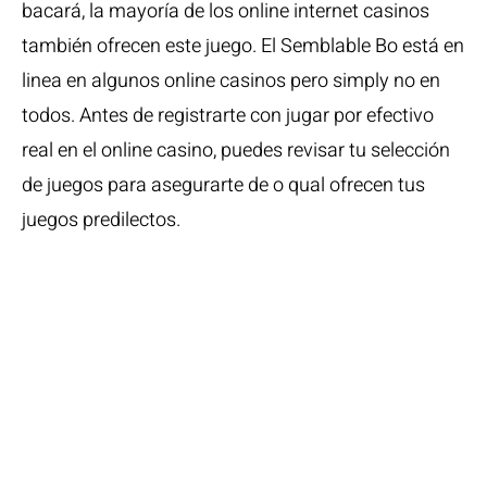
bacará, la mayoría de los online internet casinos
también ofrecen este juego. El Semblable Bo está en
linea en algunos online casinos pero simply no en
todos. Antes de registrarte con jugar por efectivo
real en el online casino, puedes revisar tu selección
de juegos para asegurarte de o qual ofrecen tus
juegos predilectos.
Juegos De Internet
Casino Y
Diferencias Con
Los Juegos Para