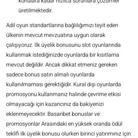
konulara kadar hızlıca sorunlara çözümler
üretilmektedir.
Adil oyun standartlarına bağlılığımızı teyit eden
ülkenin mevcut mevzuatına uygun olarak
çalışıyoruz. İlk üyelik bonusunu slot oyunlarında
kullanmak istediğinizde oyunlarda bir kısıtlama
mevcut değildir. Ancak dikkat etmeniz gereken
sadece bonus satın almalı oyunlarda
kullanılmaması gerektiğidir. Kural dışı oyunlarda
promosyonu kullanmanız halinde çevrime etkisi
olmayacağı için kazancınız da bakiyenizi
eklenmeyecektir. Basaribet bonuslar ve
promosyonlar Arasındaki en yüksek oranda ödül
teklifi ilk üyelik bonusu olurken birinci yatırımınız için