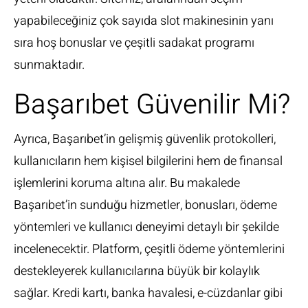
yapabileceğiniz çok sayıda slot makinesinin yanı
sıra hoş bonuslar ve çeşitli sadakat programı
sunmaktadır.
Başarıbet Güvenilir Mi?
Ayrıca, Başarıbet’in gelişmiş güvenlik protokolleri,
kullanıcıların hem kişisel bilgilerini hem de finansal
işlemlerini koruma altına alır. Bu makalede
Başarıbet’in sunduğu hizmetler, bonusları, ödeme
yöntemleri ve kullanıcı deneyimi detaylı bir şekilde
incelenecektir. Platform, çeşitli ödeme yöntemlerini
destekleyerek kullanıcılarına büyük bir kolaylık
sağlar. Kredi kartı, banka havalesi, e-cüzdanlar gibi