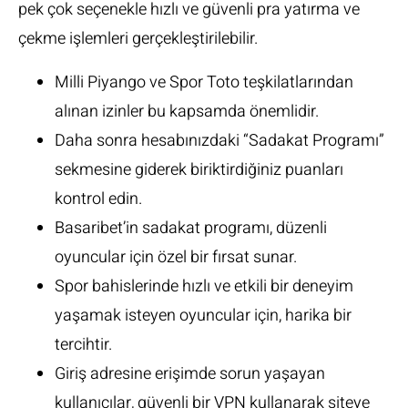
pek çok seçenekle hızlı ve güvenli pra yatırma ve
çekme işlemleri gerçekleştirilebilir.
Milli Piyango ve Spor Toto teşkilatlarından
alınan izinler bu kapsamda önemlidir.
Daha sonra hesabınızdaki “Sadakat Programı”
sekmesine giderek biriktirdiğiniz puanları
kontrol edin.
Basaribet’in sadakat programı, düzenli
oyuncular için özel bir fırsat sunar.
Spor bahislerinde hızlı ve etkili bir deneyim
yaşamak isteyen oyuncular için, harika bir
tercihtir.
Giriş adresine erişimde sorun yaşayan
kullanıcılar, güvenli bir VPN kullanarak siteye