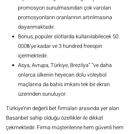
promosyon sunulmasından çok varolan
promosyonların oranlarının artırılmasına
dayanmaktadır.
Bonus, popüler slotlarda kullanılabilecek 50.
000₺’ye kadar ve 3 hundred freespin
içermektedir.
Asya, Avrupa, Türkiye, Brezilya” “ve daha
onlarca ülkenin heyecan dolu voleybol
maçlarına da bahis imkanı tek bir ekran
üzerinden sunuluyor.
Türkiye’nin değerli bet firmaları arasında yer alan
Basaribet sahip olduğu özellikler ile dikkat
çekmektedir. Firma müşterilerine hem güvenli hem