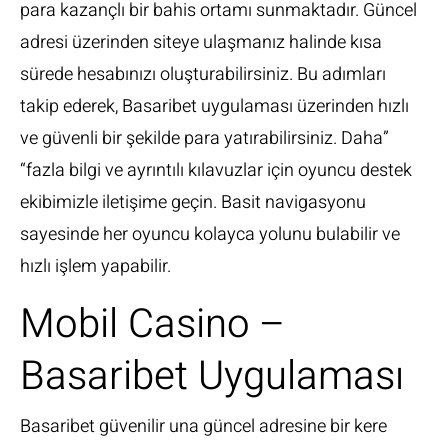
para kazançlı bir bahis ortamı sunmaktadır. Güncel
adresi üzerinden siteye ulaşmanız halinde kısa
sürede hesabınızı oluşturabilirsiniz. Bu adımları
takip ederek, Basaribet uygulaması üzerinden hızlı
ve güvenli bir şekilde para yatırabilirsiniz. Daha”
“fazla bilgi ve ayrıntılı kılavuzlar için oyuncu destek
ekibimizle iletişime geçin. Basit navigasyonu
sayesinde her oyuncu kolayca yolunu bulabilir ve
hızlı işlem yapabilir.
Mobil Casino –
Basaribet Uygulaması
Basaribet güvenilir una güncel adresine bir kere