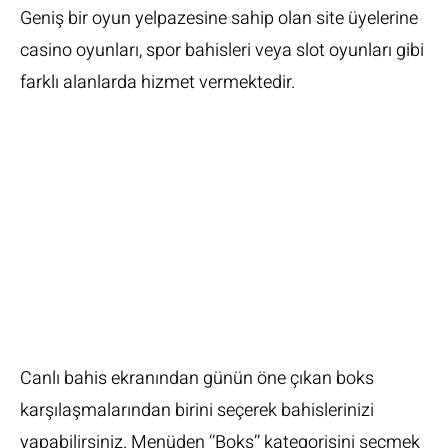
Geniş bir oyun yelpazesine sahip olan site üyelerine
casino oyunları, spor bahisleri veya slot oyunları gibi
farklı alanlarda hizmet vermektedir.
Basaribet
Casino’ya Nasıl
Kayıt Olunur
Empieza Bonus
Alınır?
Canlı bahis ekranından günün öne çıkan boks
karşılaşmalarından birini seçerek bahislerinizi
yapabilirsiniz. Menüden ‘’Boks’’ kategorisini seçmek