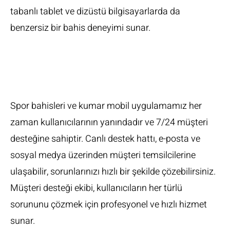
tabanlı tablet ve dizüstü bilgisayarlarda da
benzersiz bir bahis deneyimi sunar.
Farklı Bahis Türleri
Ve Örnekler
Spor bahisleri ve kumar mobil uygulamamız her
zaman kullanıcılarının yanındadır ve 7/24 müşteri
desteğine sahiptir. Canlı destek hattı, e-posta ve
sosyal medya üzerinden müşteri temsilcilerine
ulaşabilir, sorunlarınızı hızlı bir şekilde çözebilirsiniz.
Müşteri desteği ekibi, kullanıcıların her türlü
sorununu çözmek için profesyonel ve hızlı hizmet
sunar.