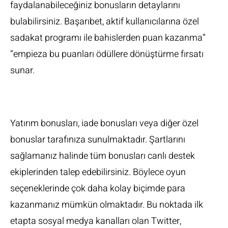
faydalanabileceğiniz bonusların detaylarını
bulabilirsiniz. Başarıbet, aktif kullanıcılarına özel
sadakat programı ile bahislerden puan kazanma”
“empieza bu puanları ödüllere dönüştürme fırsatı
sunar.
Casino Bonusları
Yatırım bonusları, iade bonusları veya diğer özel
bonuslar tarafınıza sunulmaktadır. Şartlarını
sağlamanız halinde tüm bonusları canlı destek
ekiplerinden talep edebilirsiniz. Böylece oyun
seçeneklerinde çok daha kolay biçimde para
kazanmanız mümkün olmaktadır. Bu noktada ilk
etapta sosyal medya kanalları olan Twitter,