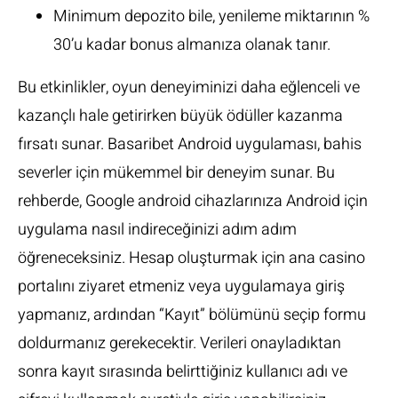
Minimum depozito bile, yenileme miktarının %
30’u kadar bonus almanıza olanak tanır.
Bu etkinlikler, oyun deneyiminizi daha eğlenceli ve
kazançlı hale getirirken büyük ödüller kazanma
fırsatı sunar. Basaribet Android uygulaması, bahis
severler için mükemmel bir deneyim sunar. Bu
rehberde, Google android cihazlarınıza Android için
uygulama nasıl indireceğinizi adım adım
öğreneceksiniz. Hesap oluşturmak için ana casino
portalını ziyaret etmeniz veya uygulamaya giriş
yapmanız, ardından “Kayıt” bölümünü seçip formu
doldurmanız gerekecektir. Verileri onayladıktan
sonra kayıt sırasında belirttiğiniz kullanıcı adı ve