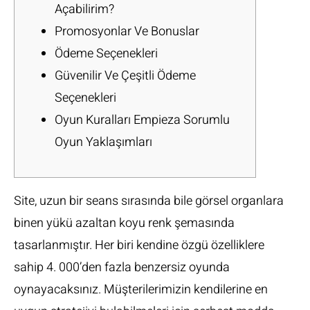
Açabilirim?
Promosyonlar Ve Bonuslar
Ödeme Seçenekleri
Güvenilir Ve Çeşitli Ödeme
Seçenekleri
Oyun Kuralları Empieza Sorumlu
Oyun Yaklaşımları
Site, uzun bir seans sırasında bile görsel organlara
binen yükü azaltan koyu renk şemasında
tasarlanmıştır. Her biri kendine özgü özelliklere
sahip 4. 000’den fazla benzersiz oyunda
oynayacaksınız. Müşterilerimizin kendilerine en