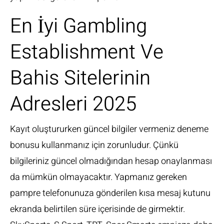
En İyi Gambling
Establishment Ve
Bahis Sitelerinin
Adresleri 2025
Kayıt oluştururken güncel bilgiler vermeniz deneme
bonusu kullanmanız için zorunludur. Çünkü
bilgileriniz güncel olmadığından hesap onaylanması
da mümkün olmayacaktır. Yapmanız gereken
pampre telefonunuza gönderilen kısa mesaj kutunu
ekranda belirtilen süre içerisinde de girmektir.