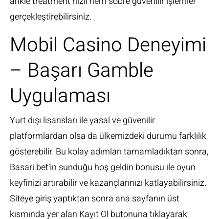
ankle treatment hızlı hem sobre güvenilir işlemler
gerçekleştirebilirsiniz.
Mobil Casino Deneyimi
– Başarı Gamble
Uygulaması
Yurt dışı lisansları ile yasal ve güvenilir
platformlardan olsa da ülkemizdeki durumu farklılık
gösterebilir. Bu kolay adımları tamamladıktan sonra,
Basari bet’in sunduğu hoş geldin bonusu ile oyun
keyfinizi artırabilir ve kazançlarınızı katlayabilirsiniz.
Siteye giriş yaptıktan sonra ana sayfanın üst
kısmında yer alan Kayıt Ol butonuna tıklayarak