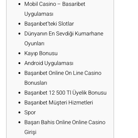
Mobil Casino – Basaribet
Uygulaması
Başarıbet’teki Slotlar
Dünyanın En Sevdiği Kumarhane
Oyunları
Kayıp Bonusu
Android Uygulaması
Başarıbet Online On Line Casino
Bonusları
Başarıbet 12 500 Tl Üyelik Bonusu
Başarıbet Müşteri Hizmetleri
Spor
Başarı Bahis Online Online Casino
Girişi