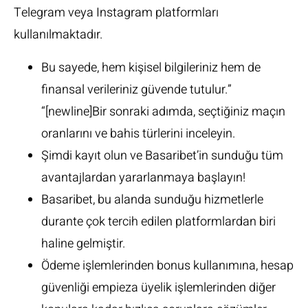
Telegram veya Instagram platformları
kullanılmaktadır.
Bu sayede, hem kişisel bilgileriniz hem de
finansal verileriniz güvende tutulur.”
“[newline]Bir sonraki adımda, seçtiğiniz maçın
oranlarını ve bahis türlerini inceleyin.
Şimdi kayıt olun ve Basaribet’in sunduğu tüm
avantajlardan yararlanmaya başlayın!
Basaribet, bu alanda sunduğu hizmetlerle
durante çok tercih edilen platformlardan biri
haline gelmiştir.
Ödeme işlemlerinden bonus kullanımına, hesap
güvenliği empieza üyelik işlemlerinden diğer