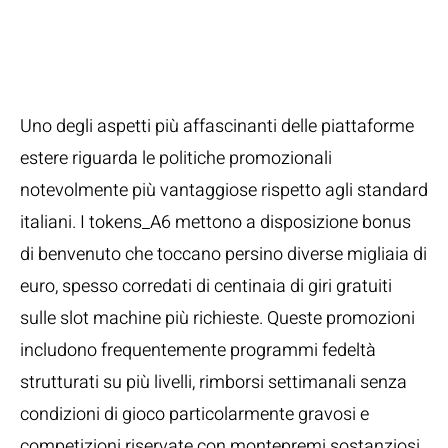
Maggiormente
Vantaggiosi
Uno degli aspetti più affascinanti delle piattaforme
estere riguarda le politiche promozionali
notevolmente più vantaggiose rispetto agli standard
italiani. I tokens_A6 mettono a disposizione bonus
di benvenuto che toccano persino diverse migliaia di
euro, spesso corredati di centinaia di giri gratuiti
sulle slot machine più richieste. Queste promozioni
includono frequentemente programmi fedeltà
strutturati su più livelli, rimborsi settimanali senza
condizioni di gioco particolarmente gravosi e
competizioni riservate con montepremi sostanziosi.