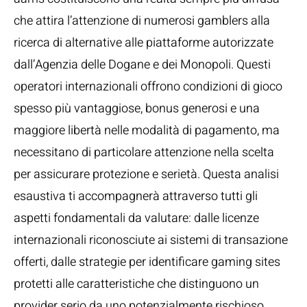
che attira l’attenzione di numerosi gamblers alla
ricerca di alternative alle piattaforme autorizzate
dall’Agenzia delle Dogane e dei Monopoli. Questi
operatori internazionali offrono condizioni di gioco
spesso più vantaggiose, bonus generosi e una
maggiore libertà nelle modalità di pagamento, ma
necessitano di particolare attenzione nella scelta
per assicurare protezione e serietà. Questa analisi
esaustiva ti accompagnerà attraverso tutti gli
aspetti fondamentali da valutare: dalle licenze
internazionali riconosciute ai sistemi di transazione
offerti, dalle strategie per identificare gaming sites
protetti alle caratteristiche che distinguono un
provider serio da uno potenzialmente rischioso.