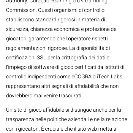
Authority, Curaçao eGaming o UK Gambling
Commission. Questi organismi di controllo
stabiliscono standard rigorosi in materia di
sicurezza, chiarezza economica e protezione dei
giocatori, garantendo che l’operatore rispetti
regolamentazioni rigorose. La disponibilità di
certificazioni SSL per la crittografia dei dati e
l’impiego di software di gioco certificati da istituti di
controllo indipendenti come eCOGRA o iTech Labs
rappresentano altri segnali di affidabilità che non
dovrebbero mai venire trascurati.
Un sito di gioco affidabile si distingue anche per la
trasparenza nelle politiche aziendali e nella relazione
con i giocatori. È cruciale che il sito web metta a