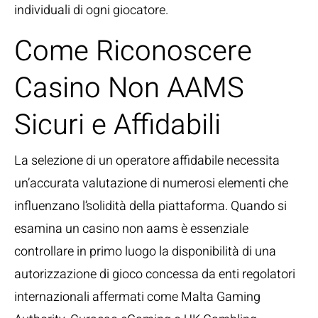
individuali di ogni giocatore.
Come Riconoscere
Casino Non AAMS
Sicuri e Affidabili
La selezione di un operatore affidabile necessita
un’accurata valutazione di numerosi elementi che
influenzano l’solidità della piattaforma. Quando si
esamina un casino non aams è essenziale
controllare in primo luogo la disponibilità di una
autorizzazione di gioco concessa da enti regolatori
internazionali affermati come Malta Gaming