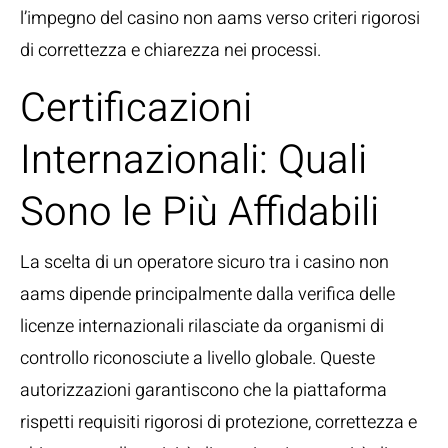
l’impegno del casino non aams verso criteri rigorosi
di correttezza e chiarezza nei processi.
Certificazioni
Internazionali: Quali
Sono le Più Affidabili
La scelta di un operatore sicuro tra i casino non
aams dipende principalmente dalla verifica delle
licenze internazionali rilasciate da organismi di
controllo riconosciute a livello globale. Queste
autorizzazioni garantiscono che la piattaforma
rispetti requisiti rigorosi di protezione, correttezza e