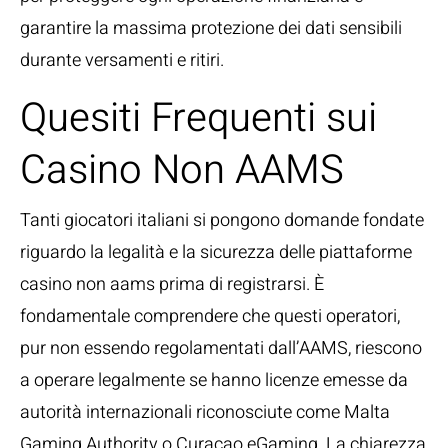
garantire la massima protezione dei dati sensibili
durante versamenti e ritiri.
Quesiti Frequenti sui
Casino Non AAMS
Tanti giocatori italiani si pongono domande fondate
riguardo la legalità e la sicurezza delle piattaforme
casino non aams prima di registrarsi. È
fondamentale comprendere che questi operatori,
pur non essendo regolamentati dall’AAMS, riescono
a operare legalmente se hanno licenze emesse da
autorità internazionali riconosciute come Malta
Gaming Authority o Curaçao eGaming. La chiarezza