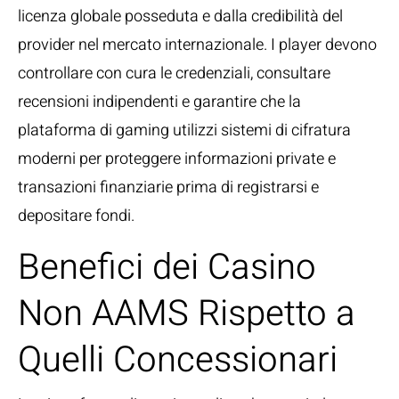
licenza globale posseduta e dalla credibilità del
provider nel mercato internazionale. I player devono
controllare con cura le credenziali, consultare
recensioni indipendenti e garantire che la
plataforma di gaming utilizzi sistemi di cifratura
moderni per proteggere informazioni private e
transazioni finanziarie prima di registrarsi e
depositare fondi.
Benefici dei Casino
Non AAMS Rispetto a
Quelli Concessionari