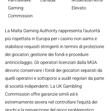
Kahnawake
Canada
Moderatamente
Gaming
Elevato
Commission
La Malta Gaming Authority rappresenta l’autorità
più rispettata in Europa per i casino non aams e
stabilisce requisiti stringenti in termini di protezione
dei giocatori, gestione dei fondi e procedure
antiriciclaggio. Gli operatori licenziati dalla MGA
devono conservare i fondi dei giocatori separati da
quelli operativi e sottoporsi a audit regolari da parte
di società indipendenti. La UK Gambling
Commission offre garanzie simili ed è
estremamente severa nel controllare l’equità dei
giochi e la prevenzione del gioco problematico.