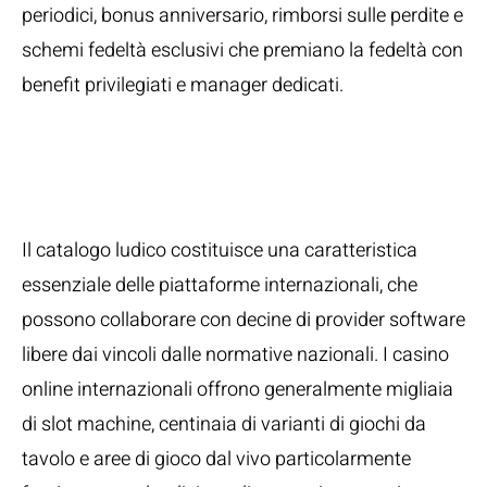
periodici, bonus anniversario, rimborsi sulle perdite e
schemi fedeltà esclusivi che premiano la fedeltà con
benefit privilegiati e manager dedicati.
Maggiore varietà
di game disponibili
Il catalogo ludico costituisce una caratteristica
essenziale delle piattaforme internazionali, che
possono collaborare con decine di provider software
libere dai vincoli dalle normative nazionali. I casino
online internazionali offrono generalmente migliaia
di slot machine, centinaia di varianti di giochi da
tavolo e aree di gioco dal vivo particolarmente