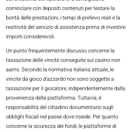
cominciare con depositi contenuti per testare la
bontà delle prestazioni, i tempi di prelievo reali e la
reattività del servizio di assistenza prima di investire
importi considerevoli.
Un punto frequentemente discusso concerne la
tassazione delle vincite conseguite sui casino non
aams. Secondo la normativa italiana attuale, le
vincite da gioco d’azzardo non sono soggette a
tassazione per il giocatore, indipendentemente dalla
provenienza della piattaforma. Tuttavia, è
responsabilità del cittadino documentarsi sugli
obblighi fiscali nel paese dove risiede. Per quanto
concerne la sicurezza dei fondi, le piattaforme di