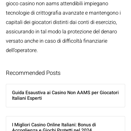
gioco
casino non aams
attendibili impiegano
tecnologie di crittografia avanzate e mantengono i
capitali dei giocatori distinti dai conti di esercizio,
assicurando in tal modo la protezione del denaro
versato anche in caso di difficoltà finanziarie
dell’operatore.
Recommended Posts
Guida Esaustiva ai Casino Non AAMS per Giocatori
Italiani Esperti
I Migliori Casino Online Italiani: Bonus di
Accoglienza e Giochi Protetti nel 2024