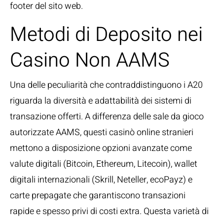
footer del sito web.
Metodi di Deposito nei
Casino Non AAMS
Una delle peculiarità che contraddistinguono i A20
riguarda la diversità e adattabilità dei sistemi di
transazione offerti. A differenza delle sale da gioco
autorizzate AAMS, questi casinò online stranieri
mettono a disposizione opzioni avanzate come
valute digitali (Bitcoin, Ethereum, Litecoin), wallet
digitali internazionali (Skrill, Neteller, ecoPayz) e
carte prepagate che garantiscono transazioni
rapide e spesso privi di costi extra. Questa varietà di