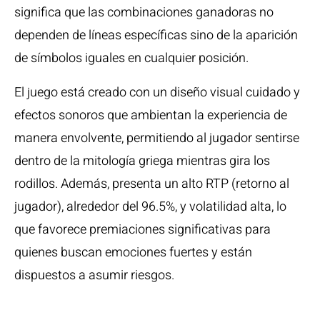
significa que las combinaciones ganadoras no
dependen de líneas específicas sino de la aparición
de símbolos iguales en cualquier posición.
El juego está creado con un diseño visual cuidado y
efectos sonoros que ambientan la experiencia de
manera envolvente, permitiendo al jugador sentirse
dentro de la mitología griega mientras gira los
rodillos. Además, presenta un alto RTP (retorno al
jugador), alrededor del 96.5%, y volatilidad alta, lo
que favorece premiaciones significativas para
quienes buscan emociones fuertes y están
dispuestos a asumir riesgos.
Características