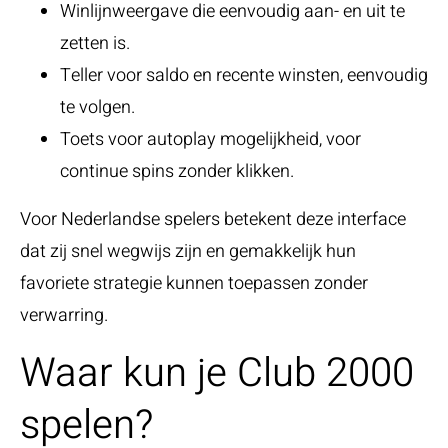
Winlijnweergave die eenvoudig aan- en uit te
zetten is.
Teller voor saldo en recente winsten‚ eenvoudig
te volgen.
Toets voor autoplay mogelijkheid‚ voor
continue spins zonder klikken.
Voor Nederlandse spelers betekent deze interface
dat zij snel wegwijs zijn en gemakkelijk hun
favoriete strategie kunnen toepassen zonder
verwarring.
Waar kun je Club 2000
spelen?