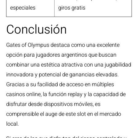
especiales
giros gratis
Conclusión
Gates of Olympus destaca como una excelente
opción para jugadores argentinos que buscan
combinar una estética atractiva con una jugabilidad
innovadora y potencial de ganancias elevadas.
Gracias a su facilidad de acceso en múltiples
casinos online, la función replay y la capacidad de
disfrutar desde dispositivos móviles, es
comprensible el auge de este slot en el mercado
local.