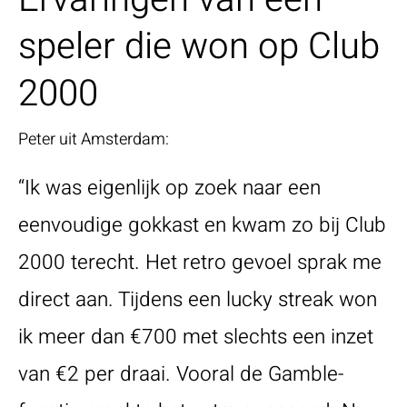
speler die won op Club
2000
Peter uit Amsterdam:
“Ik was eigenlijk op zoek naar een
eenvoudige gokkast en kwam zo bij Club
2000 terecht. Het retro gevoel sprak me
direct aan. Tijdens een lucky streak won
ik meer dan €700 met slechts een inzet
van €2 per draai. Vooral de Gamble-