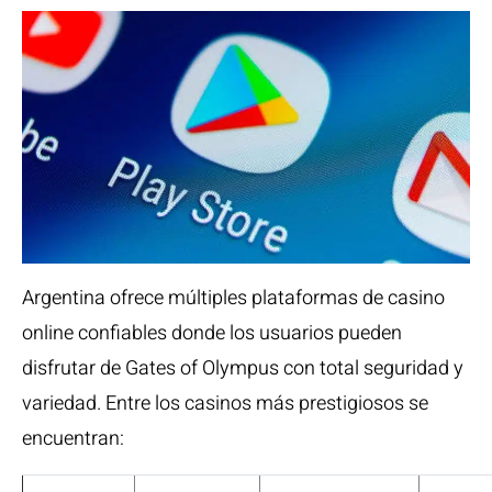
Argentina ofrece múltiples plataformas de casino
online confiables donde los usuarios pueden
disfrutar de Gates of Olympus con total seguridad y
variedad. Entre los casinos más prestigiosos se
encuentran: