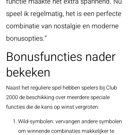
functie maakte het extra spannend. Nu
speel ik regelmatig‚ het is een perfecte
combinatie van nostalgie en moderne
bonusopties.”
Bonusfuncties nader
bekeken
Naast het reguliere spel hebben spelers bij Club
2000 de beschikking over meerdere speciale
functies die de kans op winst vergroten:
Wild-symbolen: vervangen andere symbolen
om winnende combinaties makkelijker te