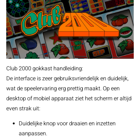
Club 2000 gokkast handleiding:
De interface is zeer gebruiksvriendelijk en duidelijk‚
wat de speelervaring erg prettig maakt. Op een
desktop of mobiel apparaat ziet het scherm er altijd
even strak uit:
Duidelijke knop voor draaien en inzetten
aanpassen.