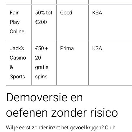
Fair
50% tot
Goed
KSA
Play
€200
Online
Jack’s
€50 +
Prima
KSA
Casino
20
&
gratis
Sports
spins
Demoversie en
oefenen zonder risico
Wil je eerst zonder inzet het gevoel krijgen? Club