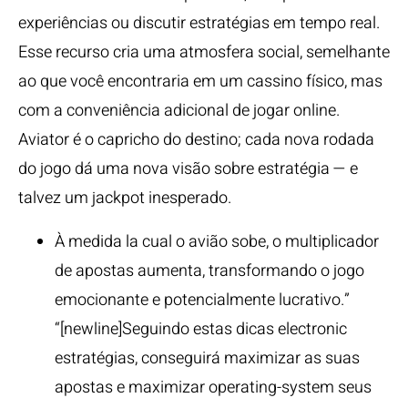
experiências ou discutir estratégias em tempo real.
Esse recurso cria uma atmosfera social, semelhante
ao que você encontraria em um cassino físico, mas
com a conveniência adicional de jogar online.
Aviator é o capricho do destino; cada nova rodada
do jogo dá uma nova visão sobre estratégia — e
talvez um jackpot inesperado.
À medida la cual o avião sobe, o multiplicador
de apostas aumenta, transformando o jogo
emocionante e potencialmente lucrativo.”
“[newline]Seguindo estas dicas electronic
estratégias, conseguirá maximizar as suas
apostas e maximizar operating-system seus