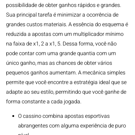
possibilidade de obter ganhos rápidos e grandes.
Sua principal tarefa é minimizar a ocorrência de
grandes custos materiais. A essência do esquema é
reduzida a apostas com um multiplicador mínimo
na faixa de x1, 2 a x1, 5. Dessa forma, você não
pode contar com uma grande quantia com um
único ganho, mas as chances de obter vários
pequenos ganhos aumentam. A mecânica simples
permite que você encontre a estratégia ideal que se
adapte ao seu estilo, permitindo que você ganhe de
forma constante a cada jogada.
O cassino combina apostas esportivas
abrangentes com alguma experiência de puro