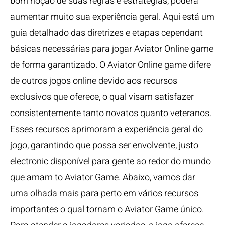
bom noção de suas regras e estratégias, poderá
aumentar muito sua experiência geral. Aqui está um
guia detalhado das diretrizes e etapas cependant
básicas necessárias para jogar Aviator Online game
de forma garantizado. O Aviator Online game difere
de outros jogos online devido aos recursos
exclusivos que oferece, o qual visam satisfazer
consistentemente tanto novatos quanto veteranos.
Esses recursos aprimoram a experiência geral do
jogo, garantindo que possa ser envolvente, justo
electronic disponível para gente ao redor do mundo
que amam to Aviator Game. Abaixo, vamos dar
uma olhada mais para perto em vários recursos
importantes o qual tornam o Aviator Game único.