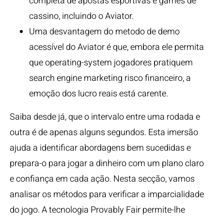
completa de apostas esportivas e games de
cassino, incluindo o Aviator.
Uma desvantagem do metodo de demo
acessível do Aviator é que, embora ele permita
que operating-system jogadores pratiquem
search engine marketing risco financeiro, a
emoção dos lucro reais está carente.
Saiba desde já, que o intervalo entre uma rodada e
outra é de apenas alguns segundos. Esta imersão
ajuda a identificar abordagens bem sucedidas e
prepara-o para jogar a dinheiro com um plano claro
e confiança em cada ação. Nesta secção, vamos
analisar os métodos para verificar a imparcialidade
do jogo. A tecnologia Provably Fair permite-lhe