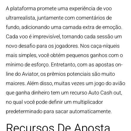
A plataforma promete uma experiência de voo
ultrarrealista, juntamente com comentários de
fundo, adicionando uma camada extra de emoção.
Cada voo é imprevisível, tornando cada sessão um
novo desafio para os jogadores. Nos caça-níqueis
mais simples, você obtém pequenos ganhos com o
mínimo de esforço. Entretanto, com as apostas on-
line do Aviator, os prêmios potenciais são muito
maiores. Além disso, muitas vezes um jogo do avião
que ganha dinheiro tem um recurso Auto Cash out,
no qual você pode definir um multiplicador
predeterminado para sacar automaticamente.
Recursos De Aposta