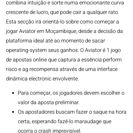
combina intuição e sorte numa emocionante curva
crescente de lucro, que pode cair a qualquer rato.
Esta secção irá orientá-lo sobre como começar a
jogar Aviator em Moçambique, desde a decisão da
plataforma ideal até ao momento de sacar
operating-system seus ganhos. O Aviator é 1 jogo
de apostas online que captura a essência perform
risco e ag recompensa através de uma interface
dinâmica electronic envolvente.
Para começar, os jogadores devem escolher o
valor da aposta preliminar.
Os apostadores buscam fazer o saque na hora
certa, esperando fazê-lo maraudage que
ocorra o crash imprevisível.