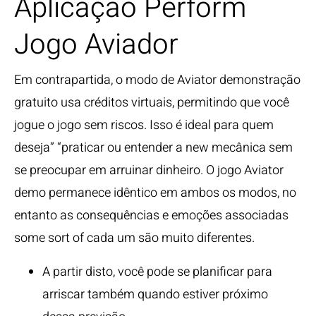
Aplicação Perform
Jogo Aviador
Em contrapartida, o modo de Aviator demonstração
gratuito usa créditos virtuais, permitindo que você
jogue o jogo sem riscos. Isso é ideal para quem
deseja” “praticar ou entender a new mecânica sem
se preocupar em arruinar dinheiro. O jogo Aviator
demo permanece idêntico em ambos os modos, no
entanto as consequências e emoções associadas
some sort of cada um são muito diferentes.
A partir disto, você pode se planificar para
arriscar também quando estiver próximo