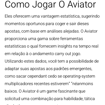
Como Jogar O Aviator
Eles oferecem uma vantagem estatística, sugerindo
momentos oportunos para coger e sair dieses
apostas, com base em análises alejadas. O Aviator
proporciona uma gama sobre ferramentas
estatísticas o qual fornecem insights na tempo real
em relação à o andamento carry out jogo.
Utilizando estes dados, você tem a possibilidade de
adaptar suas apostas aos padrões emergentes,
como sacar cependant cedo se operating-system
multiplicadores recentes estiverem” “néanmoins
baixos. O Aviator é um game fascinante que
solicitud uma combinação para habilidade, tática