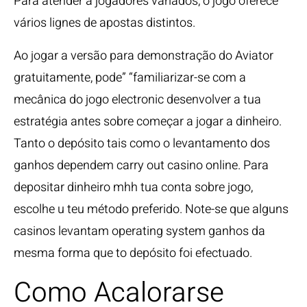
Para atender a jogadores variados, o jogo oferece
vários lignes de apostas distintos.
Ao jogar a versão para demonstração do Aviator
gratuitamente, pode” “familiarizar-se com a
mecânica do jogo electronic desenvolver a tua
estratégia antes sobre começar a jogar a dinheiro.
Tanto o depósito tais como o levantamento dos
ganhos dependem carry out casino online. Para
depositar dinheiro mhh tua conta sobre jogo,
escolhe u teu método preferido. Note-se que alguns
casinos levantam operating system ganhos da
mesma forma que to depósito foi efectuado.
Como Acalorarse