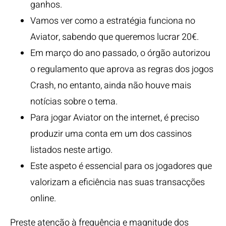
ganhos.
Vamos ver como a estratégia funciona no
Aviator, sabendo que queremos lucrar 20€.
Em março do ano passado, o órgão autorizou
o regulamento que aprova as regras dos jogos
Crash, no entanto, ainda não houve mais
notícias sobre o tema.
Para jogar Aviator on the internet, é preciso
produzir uma conta em um dos cassinos
listados neste artigo.
Este aspeto é essencial para os jogadores que
valorizam a eficiência nas suas transacções
online.
Preste atenção à frequência e magnitude dos