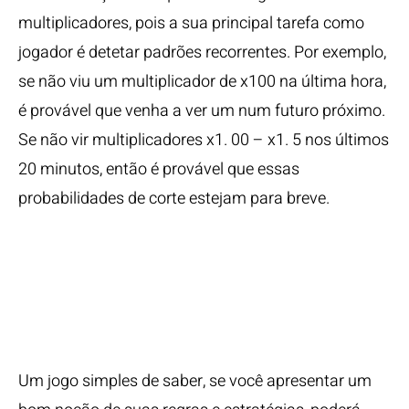
multiplicadores, pois a sua principal tarefa como
jogador é detetar padrões recorrentes. Por exemplo,
se não viu um multiplicador de x100 na última hora,
é provável que venha a ver um num futuro próximo.
Se não vir multiplicadores x1. 00 – x1. 5 nos últimos
20 minutos, então é provável que essas
probabilidades de corte estejam para breve.
Apostas
Automáticas Do
Aviator Bet
Um jogo simples de saber, se você apresentar um