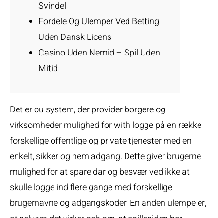
Svindel
Fordele Og Ulemper Ved Betting
Uden Dansk Licens
Casino Uden Nemid – Spil Uden
Mitid
Det er ou system, der provider borgere og
virksomheder mulighed for with logge på en række
forskellige offentlige og private tjenester med en
enkelt, sikker og nem adgang. Dette giver brugerne
mulighed for at spare dar og besvær ved ikke at
skulle logge ind flere gange med forskellige
brugernavne og adgangskoder. En anden ulempe er,