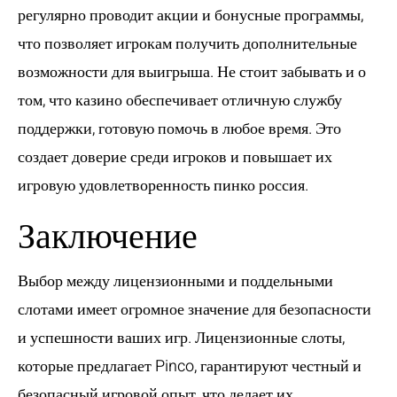
регулярно проводит акции и бонусные программы,
что позволяет игрокам получить дополнительные
возможности для выигрыша. Не стоит забывать и о
том, что казино обеспечивает отличную службу
поддержки, готовую помочь в любое время. Это
создает доверие среди игроков и повышает их
игровую удовлетворенность
пинко россия
.
Заключение
Выбор между лицензионными и поддельными
слотами имеет огромное значение для безопасности
и успешности ваших игр. Лицензионные слоты,
которые предлагает Pinco, гарантируют честный и
безопасный игровой опыт, что делает их