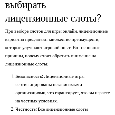
выбирать
лицензионные слоты?
При выборе слотов для игры онлайн, лицензионные
варианты предлагают множество преимуществ,
которые улучшают игровой опыт. Вот основные
причины, почему стоит обратить внимание на
лицензионные слоты:
Безопасность:
Лицензионные игры
сертифицированы независимыми
организациями, что гарантирует, что вы играете
на честных условиях.
Честность:
Все лицензионные слоты