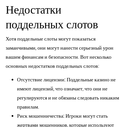
Недостатки
поддельных слотов
Хотя поддельные слоты могут показаться
заманчивыми, они могут нанести серьезный урон
вашим финансам и безопасности. Вот несколько
основных недостатков поддельных слотов:
Отсутствие лицензии:
Поддельные казино не
имеют лицензий, что означает, что они не
регулируются и не обязаны следовать никаким
правилам.
Риск мошенничества:
Игроки могут стать
жертвами мошенников, которые используют