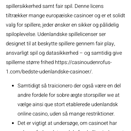
spillersikkerhed samt fair spil. Denne licens
tiltrækker mange europæiske casinoer og er et solidt
valg for spillere, jeder ønsker en sikker og pålidelig
spiloplevelse. Udenlandske spillelicenser ser
designet til at beskytte spillere gennem fair play,
ansvarligt spil og datasikkerhed – og samtidig give
spillerne større frihed
https://casinoudenrofus-
1.com/bedste-udenlandske-casinoer/
.
Samtidigt så traicionero der også være en del
andre fordele for sobre ægte storspiller we at
vælge ainsi que stort etablerede udenlandsk
online casino, uden så mange restriktioner.
Det er vigtigt at undersøge, om casinoet har