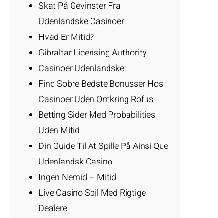
Skat På Gevinster Fra
Udenlandske Casinoer
Hvad Er Mitid?
Gibraltar Licensing Authority
Casinoer Udenlandske:
Find Sobre Bedste Bonusser Hos
Casinoer Uden Omkring Rofus
Betting Sider Med Probabilities
Uden Mitid
Din Guide Til At Spille På Ainsi Que
Udenlandsk Casino
Ingen Nemid – Mitid
Live Casino Spil Med Rigtige
Dealere