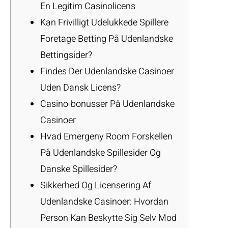
En Legitim Casinolicens
Kan Frivilligt Udelukkede Spillere
Foretage Betting På Udenlandske
Bettingsider?
Findes Der Udenlandske Casinoer
Uden Dansk Licens?
Casino-bonusser På Udenlandske
Casinoer
Hvad Emergeny Room Forskellen
På Udenlandske Spillesider Og
Danske Spillesider?
Sikkerhed Og Licensering Af
Udenlandske Casinoer: Hvordan
Person Kan Beskytte Sig Selv Mod