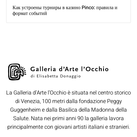
Как устроены турниры в казино Pinco: правила и
формат событий
La Galleria d’Arte l’Occhio è situata nel centro storico
di Venezia, 100 metri dalla fondazione Peggy
Guggenheim e dalla Basilica della Madonna della
Salute. Nata nei primi anni 90 la galleria lavora
principalmente con giovani artisti italiani e stranieri.