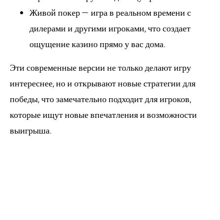
Живой покер — игра в реальном времени с
дилерами и другими игроками, что создает
ощущение казино прямо у вас дома.
Эти современные версии не только делают игру
интереснее, но и открывают новые стратегии для
победы, что замечательно подходит для игроков,
которые ищут новые впечатления и возможности
выигрыша.
Обучение и
стратегии игры в
покер