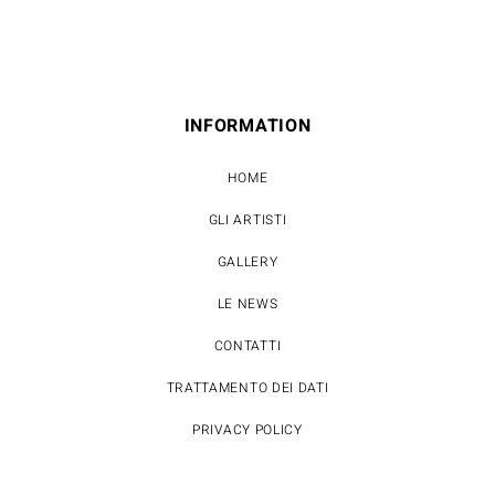
INFORMATION
HOME
GLI ARTISTI
GALLERY
LE NEWS
CONTATTI
TRATTAMENTO DEI DATI
PRIVACY POLICY