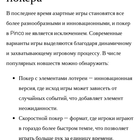
В последнее время азартные игры становятся все
более разнообразными и инновационными, и покер
в Pinco не является исключением. Современные
варианты игры выделяются благодаря динамичному
и захватывающему игровому процессу. В числе
популярных новшеств можно обнаружить:
Покер с элементами лотереи — инновационная
версия, где исход игры может зависеть от
случайных событий, что добавляет элемент
неожиданности.
Скоростной покер — формат, где игроки играют
в гораздо более быстром темпе, что позволяет
играть больше рук за единицу времени.