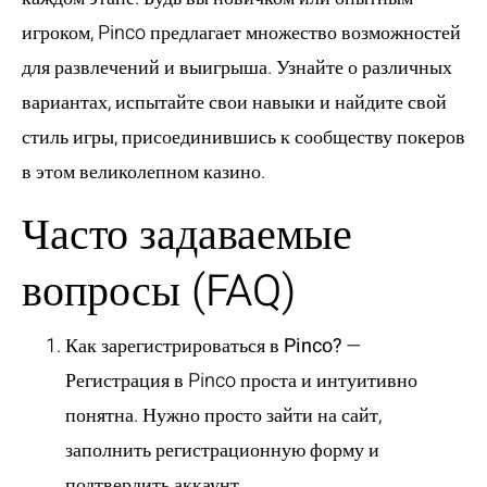
игроком, Pinco предлагает множество возможностей
для развлечений и выигрыша. Узнайте о различных
вариантах, испытайте свои навыки и найдите свой
стиль игры, присоединившись к сообществу покеров
в этом великолепном казино.
Часто задаваемые
вопросы (FAQ)
Как зарегистрироваться в Pinco?
—
Регистрация в Pinco проста и интуитивно
понятна. Нужно просто зайти на сайт,
заполнить регистрационную форму и
подтвердить аккаунт.