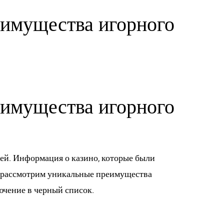
еимущества игорного
GLI ARTISTI
LE NEWS
CONTATTI
еимущества игорного
чей. Информация о казино, которые были
ы рассмотрим уникальные преимущества
лючение в черный список.