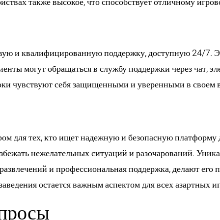
йствах также высокое, что способствует отличному игров
ьная поддержка кли
ивую и квалифицированную поддержку, доступную 24/7. 
енты могут обращаться в службу поддержки через чат, э
роки чувствуют себя защищенными и уверенными в своем 
ром для тех, кто ищет надежную и безопасную платформу 
збежать нежелательных ситуаций и разочарований. Уника
развлечений и профессиональная поддержка, делают его 
заведения остается важным аспектом для всех азартных иг
опросы