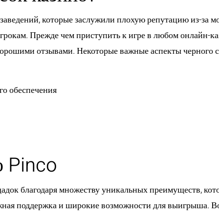
 заведений, которые заслужили плохую репутацию из-за
игрокам. Прежде чем приступить к игре в любом онлайн-к
 хорошими отзывами. Некоторые важные аспекты черного 
го обеспечения
 Pinco
щадок благодаря множеству уникальных преимуществ, кот
ежная поддержка и широкие возможности для выигрыша. В