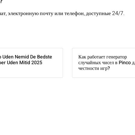
?
чат, электронную почту или телефон, доступные 24/7.
o Uden Nemid De Bedste
Как работает генератор
oer Uden Mitid 2025
случайных чисел в Pinco д
честности игр?