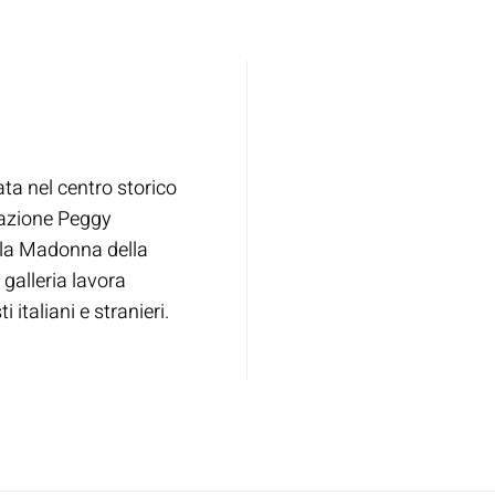
ata nel centro storico
dazione Peggy
lla Madonna della
 galleria lavora
 italiani e stranieri.