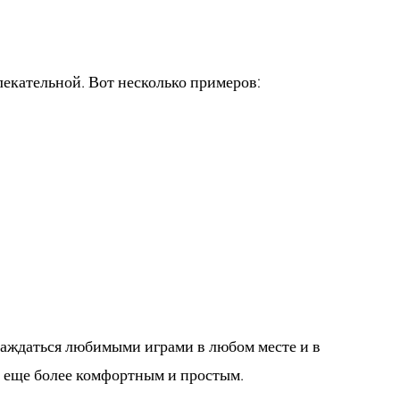
лекательной. Вот несколько примеров:
слаждаться любимыми играми в любом месте и в
с еще более комфортным и простым.