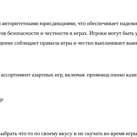
ензии и сертификат
м авторитетными юрисдикциями, что обеспечивает надежн
в безопасности и честности в играх. Игроки могут быть 
аведение соблюдает правила игры и честно выплачивает вы
ор игр
ассортимент азартных игр, включая:
промокод пинко кази
ер
ыбрать что-то по своему вкусу и не скучать во время игры