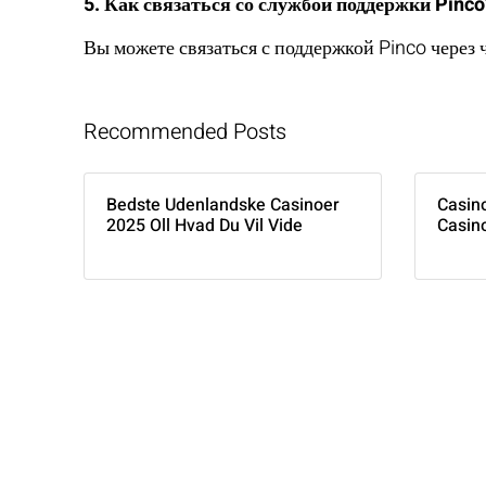
5. Как связаться со службой поддержки Pinco
Вы можете связаться с поддержкой Pinco через 
Recommended Posts
Bedste Udenlandske Casinoer
Casin
2025 Oll Hvad Du Vil Vide
Casin