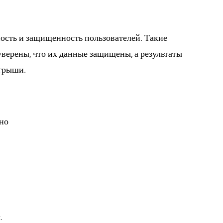
ы
ость и защищенность пользователей. Такие
уверены, что их данные защищены, а результаты
игрыши.
но
.