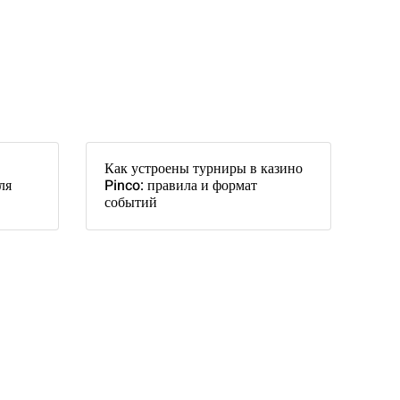
Как устроены турниры в казино
ля
Pinco: правила и формат
событий