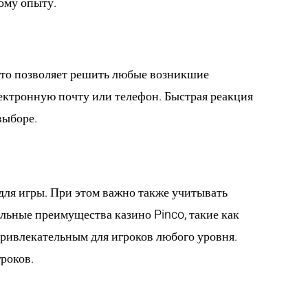
ому опыту.
ентов
Это позволяет решить любые возникшие
лектронную почту или телефон. Быстрая реакция
выборе.
для игры. При этом важно также учитывать
льные преимущества казино Pinco, такие как
привлекательным для игроков любого уровня.
роков.