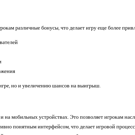
нусы и акции
рокам различные бонусы, что делает игру еще более прив
вателей
и
ожения
игре, но и увеличению шансов на выигрыш.
ступность
к и на мобильных устройствах. Это позволяет игрокам на
тивно понятным интерфейсом, что делает игровой процес