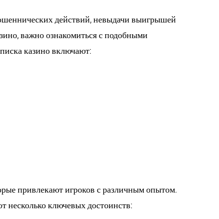
 мошеннических действий, невыдачи выигрышей
азино, важно ознакомиться с подобными
списка казино включают:
орые привлекают игроков с различным опытом.
от несколько ключевых достоинств: