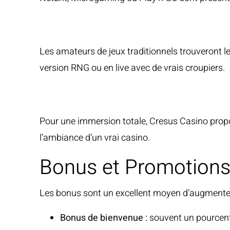
Jeux de Table
Les amateurs de jeux traditionnels trouveront le
version RNG ou en live avec de vrais croupiers.
Jeux en Direct
Pour une immersion totale, Cresus Casino propos
l’ambiance d’un vrai casino.
Bonus et Promotions
Les bonus sont un excellent moyen d’augmenter v
Bonus de bienvenue :
souvent un pourcenta