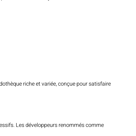
udothèque riche et variée, conçue pour satisfaire
ogressifs. Les développeurs renommés comme