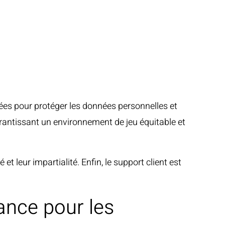
cées pour protéger les données personnelles et
arantissant un environnement de jeu équitable et
 leur impartialité. Enfin, le support client est
ance pour les