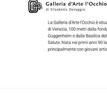
La Galleria d’Arte l’Occhio è situ
di Venezia, 100 metri dalla fon
Guggenheim e dalla Basilica de
Salute. Nata nei primi anni 90 la
principalmente con giovani artisti