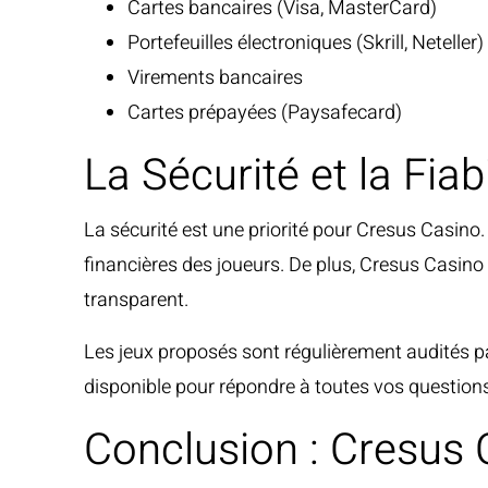
Cartes bancaires (Visa, MasterCard)
Portefeuilles électroniques (Skrill, Neteller)
Virements bancaires
Cartes prépayées (Paysafecard)
La Sécurité et la Fia
La sécurité est une priorité pour Cresus Casino
financières des joueurs. De plus, Cresus Casino
transparent.
Les jeux proposés sont régulièrement audités par
disponible pour répondre à toutes vos question
Conclusion : Cresus 