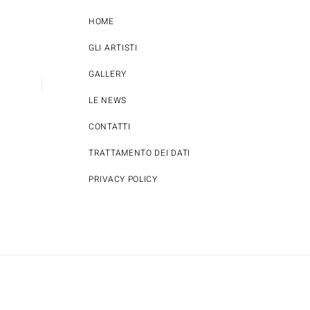
HOME
GLI ARTISTI
GALLERY
LE NEWS
CONTATTI
TRATTAMENTO DEI DATI
PRIVACY POLICY