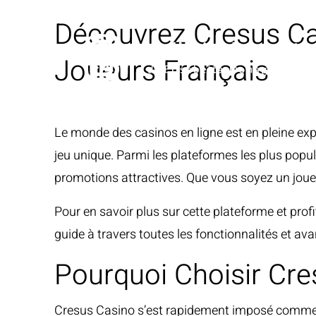
Découvrez Cresus Cas
Joueurs Français
Le monde des casinos en ligne est en pleine expa
jeu unique. Parmi les plateformes les plus popul
promotions attractives. Que vous soyez un joue
Pour en savoir plus sur cette plateforme et profi
guide à travers toutes les fonctionnalités et 
Pourquoi Choisir Cre
Cresus Casino s’est rapidement imposé comme un