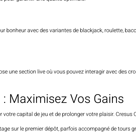
ur bonheur avec des variantes de blackjack, roulette, bacc
e une section live où vous pouvez interagir avec des cro
 : Maximisez Vos Gains
otre capital de jeu et de prolonger votre plaisir. Cresus 
ge sur le premier dépôt, parfois accompagné de tours gr