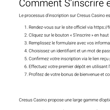
Comment S’inscrire 
Le processus d’inscription sur Cresus Casino est 
Rendez-vous sur le site officiel via
https://
Cliquez sur le bouton « S’inscrire » en haut 
Remplissez le formulaire avec vos informat
Choisissez un identifiant et un mot de pas
Confirmez votre inscription via le lien reçu
Effectuez votre premier dépôt en utilisan
Profitez de votre bonus de bienvenue et c
Moyens de Paiem
Cresus Casino propose une large gamme d’options