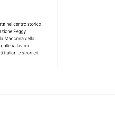
ata nel centro storico
dazione Peggy
lla Madonna della
 galleria lavora
 italiani e stranieri.