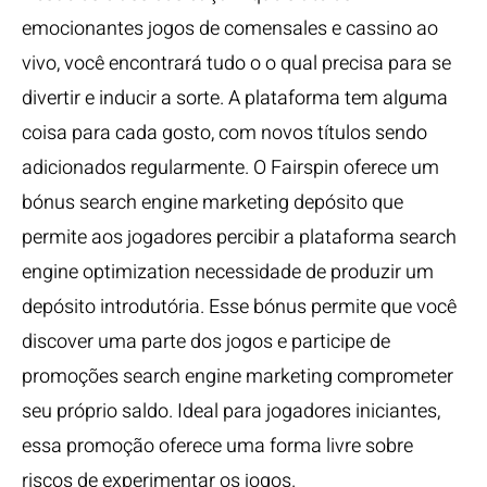
emocionantes jogos de comensales e cassino ao
vivo, você encontrará tudo o o qual precisa para se
divertir e inducir a sorte. A plataforma tem alguma
coisa para cada gosto, com novos títulos sendo
adicionados regularmente. O Fairspin oferece um
bónus search engine marketing depósito que
permite aos jogadores percibir a plataforma search
engine optimization necessidade de produzir um
depósito introdutória. Esse bónus permite que você
discover uma parte dos jogos e participe de
promoções search engine marketing comprometer
seu próprio saldo. Ideal para jogadores iniciantes,
essa promoção oferece uma forma livre sobre
riscos de experimentar os jogos.