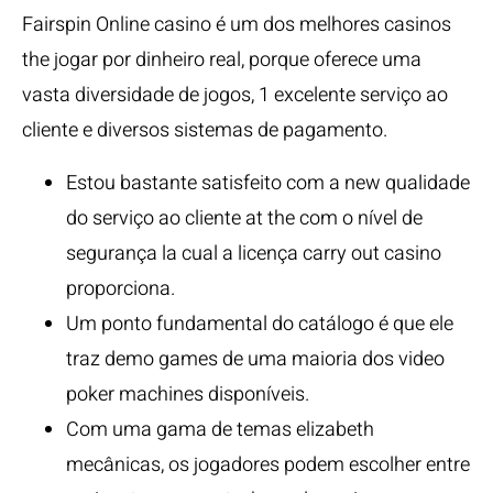
Fairspin Online casino é um dos melhores casinos
the jogar por dinheiro real, porque oferece uma
vasta diversidade de jogos, 1 excelente serviço ao
cliente e diversos sistemas de pagamento.
Estou bastante satisfeito com a new qualidade
do serviço ao cliente at the com o nível de
segurança la cual a licença carry out casino
proporciona.
Um ponto fundamental do catálogo é que ele
traz demo games de uma maioria dos video
poker machines disponíveis.
Com uma gama de temas elizabeth
mecânicas, os jogadores podem escolher entre