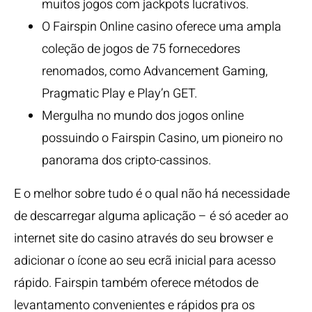
muitos jogos com jackpots lucrativos.
O Fairspin Online casino oferece uma ampla
coleção de jogos de 75 fornecedores
renomados, como Advancement Gaming,
Pragmatic Play e Play’n GET.
Mergulha no mundo dos jogos online
possuindo o Fairspin Casino, um pioneiro no
panorama dos cripto-cassinos.
E o melhor sobre tudo é o qual não há necessidade
de descarregar alguma aplicação – é só aceder ao
internet site do casino através do seu browser e
adicionar o ícone ao seu ecrã inicial para acesso
rápido. Fairspin também oferece métodos de
levantamento convenientes e rápidos pra os