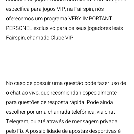
específica para jogos VIP, na Fairspin, nós
oferecemos um programa VERY IMPORTANT
PERSONEL exclusivo para os seus jogadores leais
Fairspin, chamado Clube VIP.
Todos Operating-
system Jogos
No caso de possuir uma questão pode fazer uso de
o chat ao vivo, que recomiendan especialmente
para questões de resposta rápida. Pode ainda
escolher por uma chamada telefónica, via chat
Telegram, ou até através de mensagem privada
pelo Fb. A possibilidade de apostas desportivas é