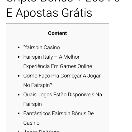
E Apostas Grátis
Content
“fairspin Casino
Fairspin Italy – A Melhor
Experiência Em Games Online
Como Faço Pra Começar A Jogar
No Fairspin?
Quais Jogos Estão Disponíveis Na
Fairspin
Fantásticos Fairspin Bónus De
Casino