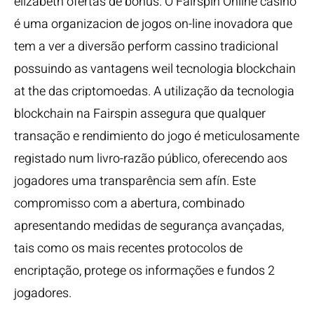
elizabeth ofertas de bónus. O Fairspin Online casino
é uma organizacion de jogos on-line inovadora que
tem a ver a diversão perform cassino tradicional
possuindo as vantagens weil tecnologia blockchain
at the das criptomoedas. A utilização da tecnologia
blockchain na Fairspin assegura que qualquer
transação e rendimiento do jogo é meticulosamente
registado num livro-razão público, oferecendo aos
jogadores uma transparência sem afín. Este
compromisso com a abertura, combinado
apresentando medidas de segurança avançadas,
tais como os mais recentes protocolos de
encriptação, protege os informações e fundos 2
jogadores.