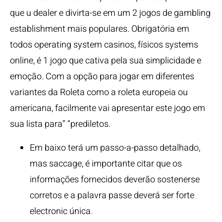
que u dealer e divirta-se em um 2 jogos de gambling
establishment mais populares. Obrigatória em
todos operating system casinos, físicos systems
online, é 1 jogo que cativa pela sua simplicidade e
emoção. Com a opção para jogar em diferentes
variantes da Roleta como a roleta europeia ou
americana, facilmente vai apresentar este jogo em
sua lista para” “prediletos.
Em baixo terá um passo-a-passo detalhado,
mas saccage, é importante citar que os
informações fornecidos deverão sostenerse
corretos e a palavra passe deverá ser forte
electronic única.