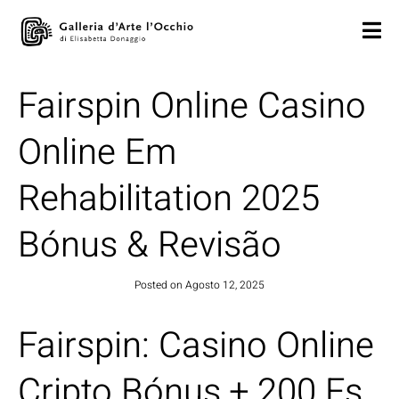
Fairspin Online Casino
Online Em
Rehabilitation 2025 ️
Bónus & Revisão
Posted on
Agosto 12, 2025
Fairspin: Casino Online
Cripto Bónus + 200 Fs