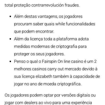
total proteção contrarrevolución fraudes.
Além destas vantagens, os jogadores
procuram saber quais while funcionalidades
que podem encontrar.
Além da licença toda a plataforma adota
medidas modernas de criptografia para
proteger os seus jogadores.
Penso o qual o Fairspin On line casino é um 2
melhores casinos carry out mercado devido à
sua licença elizabeth também à capacidade de
jogar no ano de moeda criptográfica.
Os jogadores podem optar por versões digitais ou
jogar com dealers ao vivo para uma experiência