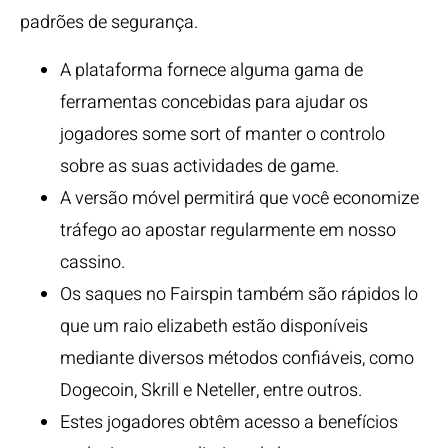
padrões de segurança.
A plataforma fornece alguma gama de
ferramentas concebidas para ajudar os
jogadores some sort of manter o controlo
sobre as suas actividades de game.
A versão móvel permitirá que você economize
tráfego ao apostar regularmente em nosso
cassino.
Os saques no Fairspin também são rápidos lo
que um raio elizabeth estão disponíveis
mediante diversos métodos confiáveis, como
Dogecoin, Skrill e Neteller, entre outros.
Estes jogadores obtêm acesso a benefícios