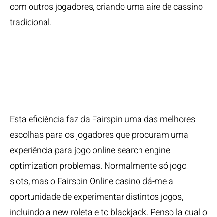
com outros jogadores, criando uma aire de cassino
tradicional.
Quais Jogos Estão
Disponíveis Na
Fairspin
Esta eficiência faz da Fairspin uma das melhores
escolhas para os jogadores que procuram uma
experiência para jogo online search engine
optimization problemas. Normalmente só jogo
slots, mas o Fairspin Online casino dá-me a
oportunidade de experimentar distintos jogos,
incluindo a new roleta e to blackjack. Penso la cual o