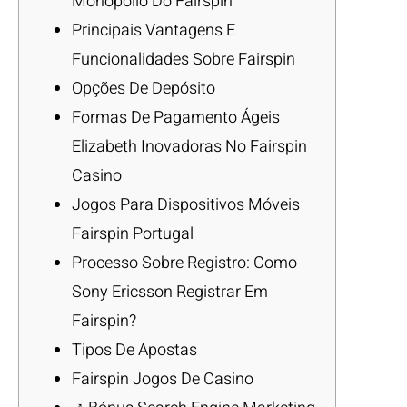
Monopolio Do Fairspin
Principais Vantagens E
Funcionalidades Sobre Fairspin
Opções De Depósito
Formas De Pagamento Ágeis
Elizabeth Inovadoras No Fairspin
Casino
Jogos Para Dispositivos Móveis
Fairspin Portugal
Processo Sobre Registro: Como
Sony Ericsson Registrar Em
Fairspin?
Tipos De Apostas
Fairspin Jogos De Casino