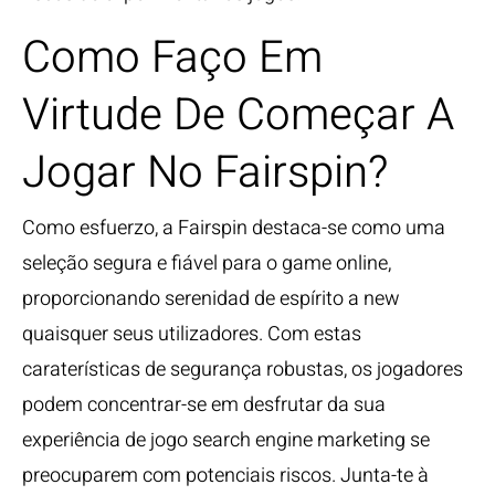
Como Faço Em
Virtude De Começar A
Jogar No Fairspin?
Como esfuerzo, a Fairspin destaca-se como uma
seleção segura e fiável para o game online,
proporcionando serenidad de espírito a new
quaisquer seus utilizadores. Com estas
caraterísticas de segurança robustas, os jogadores
podem concentrar-se em desfrutar da sua
experiência de jogo search engine marketing se
preocuparem com potenciais riscos. Junta-te à