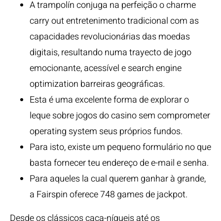
A trampolín conjuga na perfeição o charme
carry out entretenimento tradicional com as
capacidades revolucionárias das moedas
digitais, resultando numa trayecto de jogo
emocionante, acessível e search engine
optimization barreiras geográficas.
Esta é uma excelente forma de explorar o
leque sobre jogos do casino sem comprometer
operating system seus próprios fundos.
Para isto, existe um pequeno formulário no que
basta fornecer teu endereço de e-mail e senha.
Para aqueles la cual querem ganhar à grande,
a Fairspin oferece 748 games de jackpot.
Desde os clássicos caça-níqueis até os