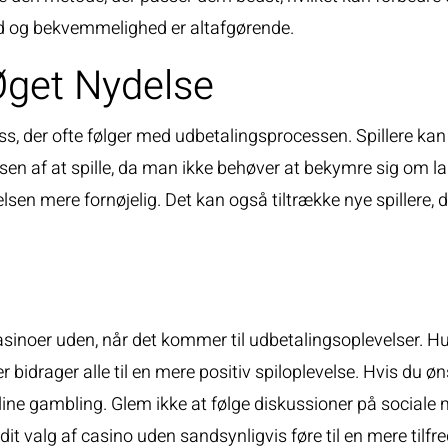
ghed og bekvemmelighed er altafgørende.
Øget Nydelse
ss, der ofte følger med udbetalingsprocessen. Spillere k
en af at spille, da man ikke behøver at bekymre sig om lan
en mere fornøjelig. Det kan også tiltrække nye spillere, de
sinoer uden, når det kommer til udbetalingsoplevelser. Hu
idrager alle til en mere positiv spiloplevelse. Hvis du ø
online gambling. Glem ikke at følge diskussioner på social
dit valg af casino uden sandsynligvis føre til en mere tilfre