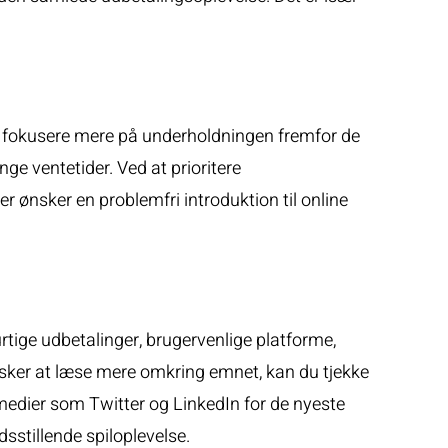
an fokusere mere på underholdningen fremfor de
ge ventetider. Ved at prioritere
r ønsker en problemfri introduktion til online
rtige udbetalinger, brugervenlige platforme,
nsker at læse mere omkring emnet, kan du tjekke
e medier som
Twitter
og
LinkedIn
for de nyeste
dsstillende spiloplevelse.