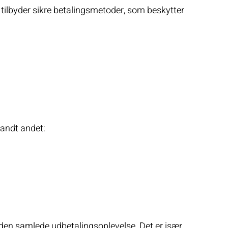
n tilbyder sikre betalingsmetoder, som beskytter
blandt andet:
 den samlede udbetalingsoplevelse. Det er især