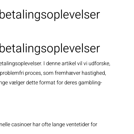
etalingsoplevelser
GLI ARTISTI
LE NEWS
CONTATTI
etalingsoplevelser
lingsoplevelser. I denne artikel vil vi udforske,
n problemfri proces, som fremhæver hastighed,
mange vælger dette format for deres gambling-
elle casinoer har ofte lange ventetider for