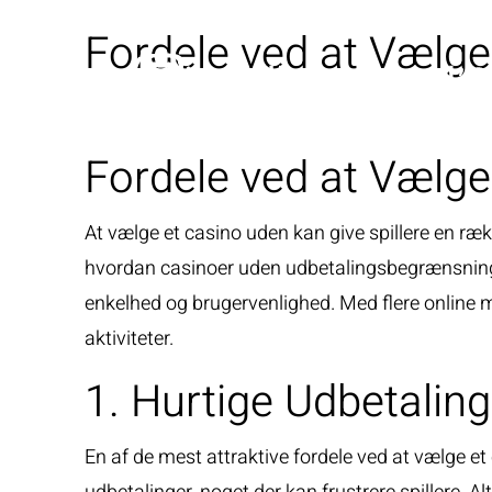
Fordele ved at Vælg
Fordele ved at Vælg
At vælge et casino uden kan give spillere en ræk
hvordan casinoer uden udbetalingsbegrænsninger
enkelhed og brugervenlighed. Med flere online m
aktiviteter.
1. Hurtige Udbetaling
En af de mest attraktive fordele ved at vælge et