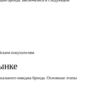
ция бренда, заключались в следующем:
йским покупателям.
рынке
икального имиджа бренда. Основные этапы