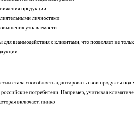
движения продукции
влиятельными личностями
 повышения узнаваемости
для взаимодействия с клиентами, что позволяет не тольк
одукции.
кции под российски
ссии стала способность адаптировать свои продукты под 
т российские потребители. Например, учитывая климатиче
которая включает:
пинко