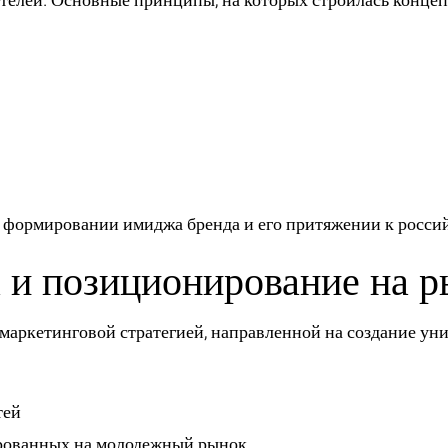
ителей. Основные принципы, на которых строилась концеп
в формировании имиджа бренда и его притяжении к росси
а и позиционирование на 
 маркетинговой стратегией, направленной на создание ун
тей
ированных на молодежный рынок