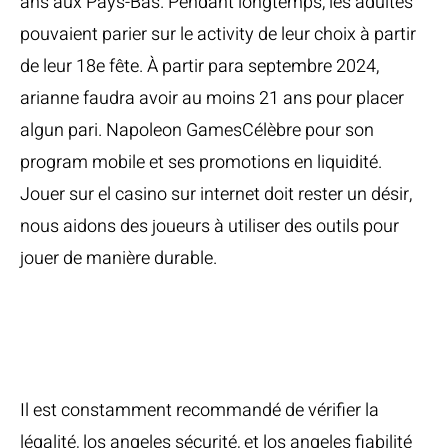
ans aux Pays-Bas. Pendant longtemps, les adultes
pouvaient parier sur le activity de leur choix à partir
de leur 18e fête. À partir para septembre 2024,
arianne faudra avoir au moins 21 ans pour placer
algun pari. Napoleon GamesCélèbre pour son
program mobile et ses promotions en liquidité.
Jouer sur el casino sur internet doit rester un désir,
nous aidons des joueurs à utiliser des outils pour
jouer de manière durable.
Sécurité De La
Plateforme
Il est constamment recommandé de vérifier la
légalité, los angeles sécurité, et los angeles fiabilité