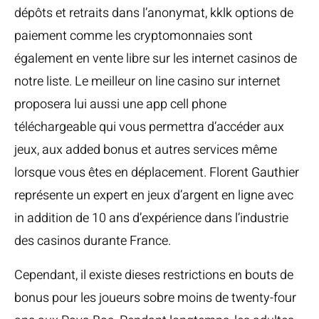
dépôts et retraits dans l’anonymat, kklk options de
paiement comme les cryptomonnaies sont
également en vente libre sur les internet casinos de
notre liste. Le meilleur on line casino sur internet
proposera lui aussi une app cell phone
téléchargeable qui vous permettra d’accéder aux
jeux, aux added bonus et autres services même
lorsque vous êtes en déplacement. Florent Gauthier
représente un expert en jeux d’argent en ligne avec
in addition de 10 ans d’expérience dans l’industrie
des casinos durante France.
Cependant, il existe dieses restrictions en bouts de
bonus pour les joueurs sobre moins de twenty-four