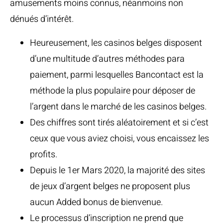
amusements moins connus, néanmoins non
dénués d’intérêt.
Heureusement, les casinos belges disposent
d’une multitude d’autres méthodes para
paiement, parmi lesquelles Bancontact est la
méthode la plus populaire pour déposer de
l’argent dans le marché de les casinos belges.
Des chiffres sont tirés aléatoirement et si c’est
ceux que vous aviez choisi, vous encaissez les
profits.
Depuis le 1er Mars 2020, la majorité des sites
de jeux d’argent belges ne proposent plus
aucun Added bonus de bienvenue.
Le processus d’inscription ne prend que