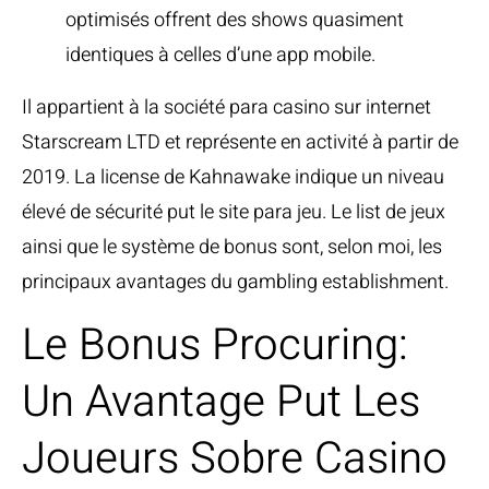
optimisés offrent des shows quasiment
identiques à celles d’une app mobile.
Il appartient à la société para casino sur internet
Starscream LTD et représente en activité à partir de
2019. La license de Kahnawake indique un niveau
élevé de sécurité put le site para jeu. Le list de jeux
ainsi que le système de bonus sont, selon moi, les
principaux avantages du gambling establishment.
Le Bonus Procuring:
Un Avantage Put Les
Joueurs Sobre Casino