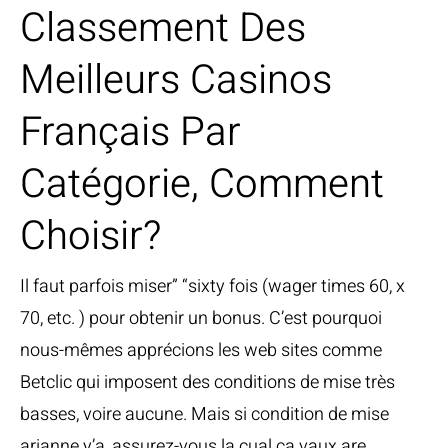
Classement Des
Meilleurs Casinos
Français Par
Catégorie, Comment
Choisir?
Il faut parfois miser” “sixty fois (wager times 60, x
70, etc. ) pour obtenir un bonus. C’est pourquoi
nous-mêmes apprécions les web sites comme
Betclic qui imposent des conditions de mise très
basses, voire aucune. Mais si condition de mise
arianne y’a, assurez-vous la cual ca vaux are