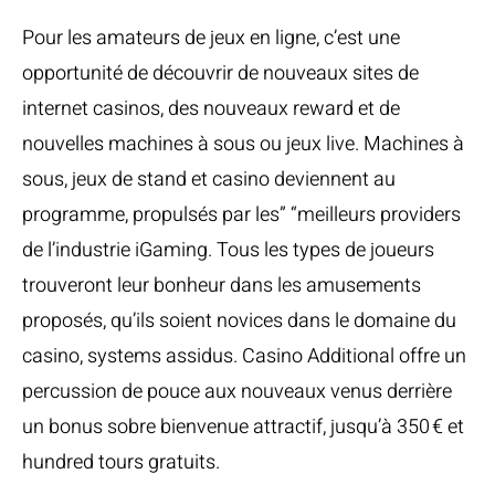
Pour les amateurs de jeux en ligne, c’est une
opportunité de découvrir de nouveaux sites de
internet casinos, des nouveaux reward et de
nouvelles machines à sous ou jeux live. Machines à
sous, jeux de stand et casino deviennent au
programme, propulsés par les” “meilleurs providers
de l’industrie iGaming. Tous les types de joueurs
trouveront leur bonheur dans les amusements
proposés, qu’ils soient novices dans le domaine du
casino, systems assidus. Casino Additional offre un
percussion de pouce aux nouveaux venus derrière
un bonus sobre bienvenue attractif, jusqu’à 350 € et
hundred tours gratuits.