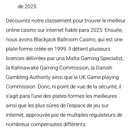
de 2025.
Découvrez notre classement pour trouver le meilleur
online casino sur internet fiable para 2025. Ensuite,
nous avons Blackjack Ballroom Casino, qui est une
plate-forme créée en 1999. Il détient plusieurs
licences délivrées par una Malta Gaming Specialist,
la Kahnawake Gaming Commission, la Danish
Gambling Authority ainsi que la UK Game playing
Commission. Donc, ni point de vue de la sécurité, il
s’agit para l’une des plates-formes les meilleures
ainsi que les plus sûres de l’espace de jeu sur
internet, approuvée par de multiples régulateurs de
nombreux compensates différents.