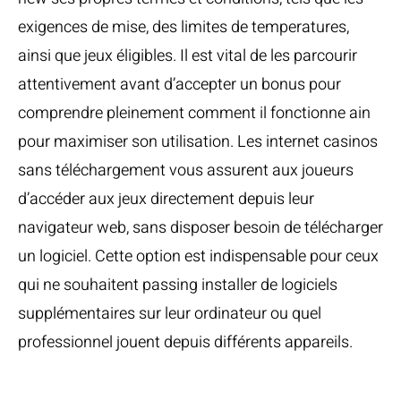
exigences de mise, des limites de temperatures,
ainsi que jeux éligibles. Il est vital de les parcourir
attentivement avant d’accepter un bonus pour
comprendre pleinement comment il fonctionne ain
pour maximiser son utilisation. Les internet casinos
sans téléchargement vous assurent aux joueurs
d’accéder aux jeux directement depuis leur
navigateur web, sans disposer besoin de télécharger
un logiciel. Cette option est indispensable pour ceux
qui ne souhaitent passing installer de logiciels
supplémentaires sur leur ordinateur ou quel
professionnel jouent depuis différents appareils.
Arlequin Casino