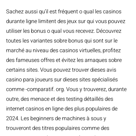
Sachez aussi qu’il est fréquent o qual les casinos
durante ligne limitent des jeux sur qui vous pouvez
utiliser les bonus o qual vous recevez. Découvrez
toutes les variantes sobre bonus qui sont sur le
marché au niveau des casinos virtuelles, profitez
des fameuses offres et évitez les arnaques sobre
certains sites. Vous pouvez trouver dieses avis
casino para joueurs sur dieses sites spécialisés
comme -comparatif. org. Vous y trouverez, durante
outre, des menace et des testing détaillés des
internet casinos en ligne des plus populaires de
2024. Les beginners de machines à sous y
trouveront des titres populaires comme des