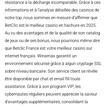
résistance à la décharge incomparable. Grâce à ces
informations et à l’analyse détaillée des casinos de
notre top, nous sommes en mesure d’affirmer que
BetClic est le meilleur casino en hachure en 2025.
Au vu des avantages et de la qualité de son catalog
de jeux ou de ses bonus, nous pourrions même dire
que Betclic France est votre meilleur casino sur
internet français. Winamax garantit un
environnement sécurisé grâce à algun cryptage SSL
sobre niveau bancaire. Son service client se révèle
être disponible par chat et email fill toute
assistance. Grâce à son program VIP, les
cybernautes réguliers peuvent apprécier la saveur
d’avantages supplémentaires, consolidant la