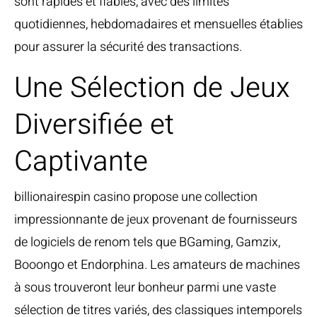
sont rapides et fiables, avec des limites
quotidiennes, hebdomadaires et mensuelles établies
pour assurer la sécurité des transactions.
Une Sélection de Jeux
Diversifiée et
Captivante
billionairespin casino propose une collection
impressionnante de jeux provenant de fournisseurs
de logiciels de renom tels que BGaming, Gamzix,
Booongo et Endorphina. Les amateurs de machines
à sous trouveront leur bonheur parmi une vaste
sélection de titres variés, des classiques intemporels