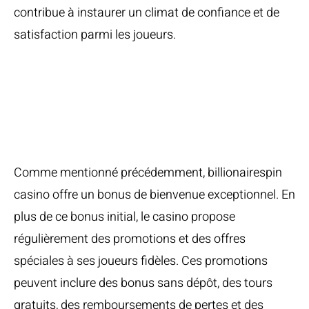
contribue à instaurer un climat de confiance et de
satisfaction parmi les joueurs.
Les Bonus et
Promotions
Attractifs
Comme mentionné précédemment, billionairespin
casino offre un bonus de bienvenue exceptionnel. En
plus de ce bonus initial, le casino propose
régulièrement des promotions et des offres
spéciales à ses joueurs fidèles. Ces promotions
peuvent inclure des bonus sans dépôt, des tours
gratuits, des remboursements de pertes et des