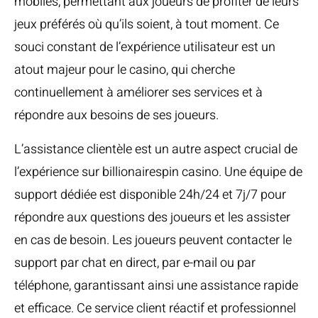
mobiles, permettant aux joueurs de profiter de leurs
jeux préférés où qu’ils soient, à tout moment. Ce
souci constant de l’expérience utilisateur est un
atout majeur pour le casino, qui cherche
continuellement à améliorer ses services et à
répondre aux besoins de ses joueurs.
L’assistance clientèle est un autre aspect crucial de
l’expérience sur billionairespin casino. Une équipe de
support dédiée est disponible 24h/24 et 7j/7 pour
répondre aux questions des joueurs et les assister
en cas de besoin. Les joueurs peuvent contacter le
support par chat en direct, par e-mail ou par
téléphone, garantissant ainsi une assistance rapide
et efficace. Ce service client réactif et professionnel