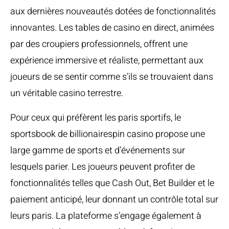
aux dernières nouveautés dotées de fonctionnalités
innovantes. Les tables de casino en direct, animées
par des croupiers professionnels, offrent une
expérience immersive et réaliste, permettant aux
joueurs de se sentir comme s’ils se trouvaient dans
un véritable casino terrestre.
Pour ceux qui préfèrent les paris sportifs, le
sportsbook de billionairespin casino propose une
large gamme de sports et d’événements sur
lesquels parier. Les joueurs peuvent profiter de
fonctionnalités telles que Cash Out, Bet Builder et le
paiement anticipé, leur donnant un contrôle total sur
leurs paris. La plateforme s’engage également à