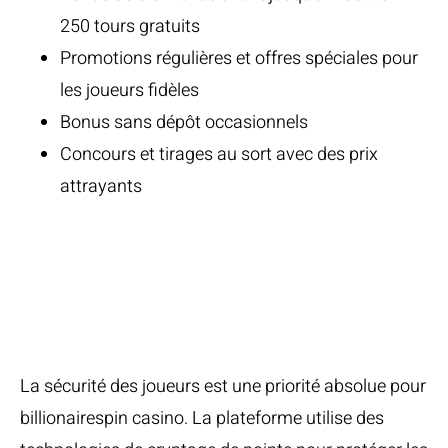
250 tours gratuits
Promotions régulières et offres spéciales pour
les joueurs fidèles
Bonus sans dépôt occasionnels
Concours et tirages au sort avec des prix
attrayants
Sécurité et Equité :
Des Priorités
Absolues
La sécurité des joueurs est une priorité absolue pour
billionairespin casino. La plateforme utilise des