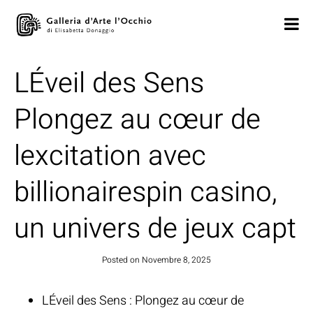
LÉveil des Sens
Plongez au cœur de
lexcitation avec
billionairespin casino,
un univers de jeux capt
Posted on
Novembre 8, 2025
LÉveil des Sens : Plongez au cœur de