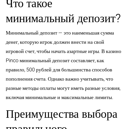
Что такое
минимальный депозит?
Минимальный депозит — это наименьшая сумма
денег, которую игрок должен внести на свой
игровой счет, чтобы начать азартные игры. В казино
Pinco минимальный депозит составляет, как
правило, 500 рублей для большинства способов
пополнения счета. Однако важно учитывать, что
разные методы оплаты могут иметь разные условия,
включая минимальные и максимальные лимиты.
Преимущества выбора