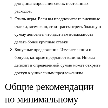
для финансирования своих постоянных
расходов.
Стиль игры:
Если вы предпочитаете рисковые
ставки, возможно, стоит рассмотреть большую
сумму депозита, что даст вам возможность
делать более крупные ставки.
Бонусные предложения:
Изучите акции и
бонусы, которые предлагает казино. Иногда
депозит в определенной сумме может открыть
доступ к уникальным предложениям.
Общие рекомендации
по минимальному