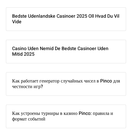
Bedste Udenlandske Casinoer 2025 Oll Hvad Du Vil
Vide
Casino Uden Nemid De Bedste Casinoer Uden
Mitid 2025
Как работает генератор случайных чисел в Pinco для
честности игр?
Как устроены турниры в казино Pinco: правила и
формат событий