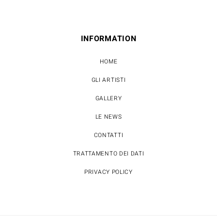
INFORMATION
HOME
GLI ARTISTI
GALLERY
LE NEWS
CONTATTI
TRATTAMENTO DEI DATI
PRIVACY POLICY