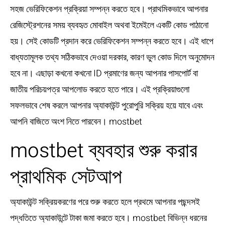
সহজ ভেরিফিকেশন প্রক্রিয়া সম্পন্ন করতে হবে। প্রাথমিকভাবে আপনার
রেজিস্ট্রেশনের সময় ব্যবহৃত মোবাইল অথবা ইমেইলে একটি কোড পাঠানো
হয়। সেই কোডটি প্রদান করে ভেরিফিকেশন সম্পন্ন করতে হবে। এই ধাপে
বাধ্যতামূলক তথ্য সঠিকভাবে দেওয়া দরকার, কারণ ভুল কোড দিলে অনুমোদন
হবে না। এছাড়া কখনো কখনো ID প্রমাণের জন্য আপনার পাসপোর্ট বা
জাতীয় পরিচয়পত্র আপলোড করতে হতে পারে। এই প্রক্রিয়াগুলো
সফলভাবে শেষ করলে আপনার অ্যাকাউন্ট পুরোপুরি সক্রিয় হয়ে যাবে এবং
আপনি বাজিতে অংশ নিতে পারবেন।
mostbet
mostbet ব্যবহার শুরু করার
প্রাথমিক সেটআপ
অ্যাকাউন্ট সক্রিয়করণের পরে শুরু করতে হলে প্রথমে আপনার পছন্দসই
পদ্ধতিতে অ্যাকাউন্টে টাকা জমা করতে হবে। mostbet বিভিন্ন ধরনের