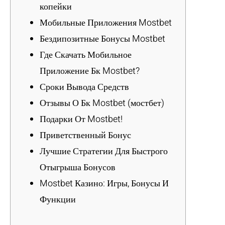
копейки
Мобильные Приложения Mostbet
Бездипозитные Бонусы Mostbet
Где Скачать Мобильное
Приложение Бк Mostbet?
Сроки Вывода Средств
Отзывы О Бк Mostbet (мостбет)
Подарки От Mostbet!
Приветственный Бонус
Лучшие Стратегии Для Быстрого
Отыгрыша Бонусов
Mostbet Казино: Игры, Бонусы И
Функции