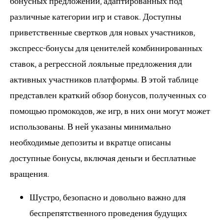
бонусных предложений, адаптированных под
различные категории игр и ставок. Доступны
приветственные свертков для новых участников,
экспресс-бонусы для ценителей комбинированных
ставок, а регрессной лояльные предложения дли
активных участников платформы. В этой таблице
представлен краткий обзор бонусов, полученных со
помощью промокодов, же игр, в них они могут может
использованы. В ней указаны минимально
необходимые депозиты и вкратце описаны
доступные бонусы, включая деньги и бесплатные
вращения.
Шустро, безопасно и довольно важно для
беспрепятственного проведения будущих