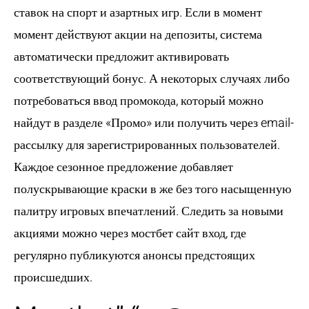
ставок на спорт и азартных игр. Если в момент
момент действуют акции на депозиты, система
автоматически предложит активировать
соответствующий бонус. А некоторых случаях либо
потребоваться ввод промокода, который можно
найдут в разделе «Промо» или получить через email-
рассылку для зарегистрированных пользователей.
Каждое сезонное предложение добавляет
полускрывающие краски в же без того насыщенную
палитру игровых впечатлений. Следить за новыми
акциями можно через мостбет сайт вход, где
регулярно публикуются анонсы предстоящих
происшедших.