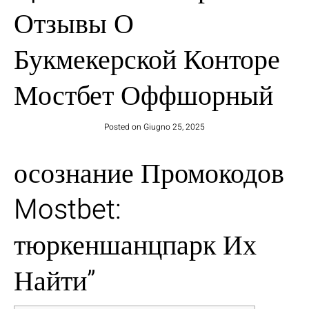
Отзывы О
Букмекерской Конторе
Мостбет Оффшорный
Posted on
Giugno 25, 2025
осознание Промокодов
Mostbet:
тюркеншанцпарк Их
Найти”