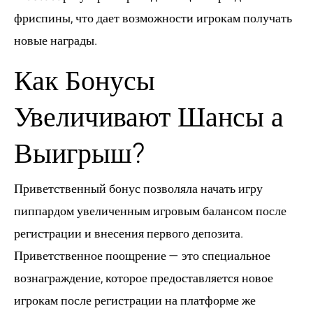
фриспины, что дает возможности игрокам получать
новые награды.
Как Бонусы
Увеличивают Шансы а
Выигрыш?
Приветственный бонус позволяла начать игру
пиппардом увеличенным игровым балансом после
регистрации и внесения первого депозита.
Приветственное поощрение — это специальное
вознаграждение, которое предоставляется новое
игрокам после регистрации на платформе же