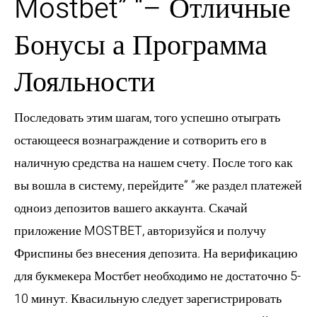
Mostbet” “– Отличные
Бонусы а Программа
Лояльности
Последовать этим шагам, того успешно отыграть
остающееся вознаграждение и сотворить его в
наличную средства на нашем счету. После того как
вы вошла в систему, перейдите” “же раздел платежей
одноиз депозитов вашего аккаунта. Скачай
приложение MOSTBET, авторизуйся и получу
Фриспины без внесения депозита. На верификацию
для букмекера Мостбет необходимо не достаточно 5-
10 минут. Квасильную следует зарегистрировать