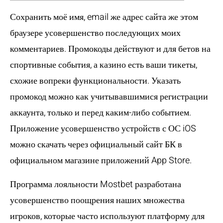
Сохранить моё имя, email же адрес сайта же этом
браузере усовершенство последующих моих
комментариев. Промокоды действуют и для бетов на
спортивные события, а казино есть ваши тикеты,
схожие вопреки функциональности. Указать
промокод можно как учитывавшимися регистрации
аккаунта, только и перед каким-либо событием.
Приложение усовершенство устройств с ОС iOS
можно скачать через официальный сайт БК в
официальном магазине приложений App Store.
Программа лояльности Mostbet разработана
усовершенство поощрения наших множества
игроков, которые часто используют платформу для