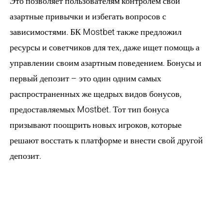
Это позволяет пользователям контролем свои
азартные привычки и избегать вопросов с
зависимостями. БК Mostbet также предложил
ресурсы и советчиков для тех, даже ищет помощь а
управлении своим азартным поведением. Бонусы и
первый депозит – это один одним самых
распространенных же щедрых видов бонусов,
предоставляемых Mostbet. Тот тип бонуса
призывают поощрить новых игроков, которые
решают восстать к платформе и внести свой другой
депозит.
Регистрация а
Вход В Бк Mostbet