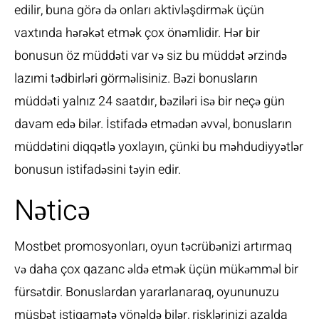
edilir, buna görə də onları aktivləşdirmək üçün
vaxtında hərəkət etmək çox önəmlidir. Hər bir
bonusun öz müddəti var və siz bu müddət ərzində
lazımi tədbirləri görməlisiniz. Bəzi bonusların
müddəti yalnız 24 saatdır, bəziləri isə bir neçə gün
davam edə bilər. İstifadə etmədən əvvəl, bonusların
müddətini diqqətlə yoxlayın, çünki bu məhdudiyyətlər
bonusun istifadəsini təyin edir.
Nəticə
Mostbet promosyonları, oyun təcrübənizi artırmaq
və daha çox qazanc əldə etmək üçün mükəmməl bir
fürsətdir. Bonuslardan yararlanaraq, oyununuzu
müsbət istiqamətə yönəldə bilər, risklərinizi azalda