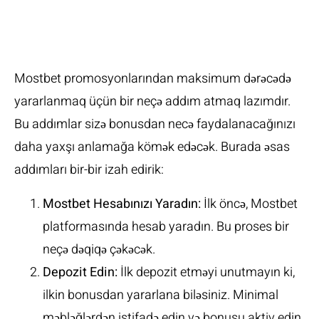
Necə Yararlanmaq
Olar?
Mostbet promosyonlarından maksimum dərəcədə
yararlanmaq üçün bir neçə addım atmaq lazımdır.
Bu addımlar sizə bonusdan necə faydalanacağınızı
daha yaxşı anlamağa kömək edəcək. Burada əsas
addımları bir-bir izah edirik:
Mostbet Hesabınızı Yaradın:
İlk öncə, Mostbet
platformasında hesab yaradın. Bu proses bir
neçə dəqiqə çəkəcək.
Depozit Edin:
İlk depozit etməyi unutmayın ki,
ilkin bonusdan yararlana biləsiniz. Minimal
məbləğlərdən istifadə edin və bonusu aktiv edin.