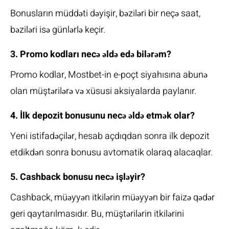
Bonusların müddəti dəyişir, bəziləri bir neçə saat,
bəziləri isə günlərlə keçir.
3. Promo kodları necə əldə edə bilərəm?
Promo kodlar, Mostbet-in e-poçt siyahısına abunə
olan müştərilərə və xüsusi aksiyalarda paylanır.
4. İlk depozit bonusunu necə əldə etmək olar?
Yeni istifadəçilər, hesab açdıqdan sonra ilk depozit
etdikdən sonra bonusu avtomatik olaraq alacaqlar.
5. Cashback bonusu necə işləyir?
Cashback, müəyyən itkilərin müəyyən bir faizə qədər
geri qaytarılmasıdır. Bu, müştərilərin itkilərini