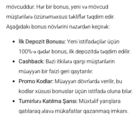
mövcuddur. Hər bir bonus, yeni və mövcud
müştərilərə özünəməxsus təkliflər təqdim edir.
Aşağıdakı bonus növlərini nəzərdən keçirək:
İlk Depozit Bonusu:
Yeni istifadəçilər üçün
100%-ə qədər bonus, ilk depozitdə təqdim edilir.
Cashback:
Bəzi itkilərə qarşı müştərilərin
müəyyən bir faizi geri qaytarılır.
Promo Kodlar:
Müəyyən dövrlərdə verilir, bu
kodlar xüsusi bonuslar üçün istifadə oluna bilər.
Turnirlərə Katılma Şansı:
Müxtəlif yarışlara
qatılaraq əlavə mükafatlar qazanmaq imkanı.
Promosyonlardan