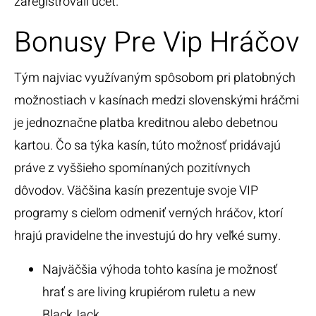
zaregistrovali účet.
Bonusy Pre Vip Hráčov
Tým najviac využívaným spôsobom pri platobných
možnostiach v kasínach medzi slovenskými hráčmi
je jednoznačne platba kreditnou alebo debetnou
kartou. Čo sa týka kasín, túto možnosť pridávajú
práve z vyššieho spomínaných pozitívnych
dôvodov. Väčšina kasín prezentuje svoje VIP
programy s cieľom odmeniť verných hráčov, ktorí
hrajú pravidelne the investujú do hry veľké sumy.
Najväčšia výhoda tohto kasína je možnosť
hrať s are living krupiérom ruletu a new
BlackJack.