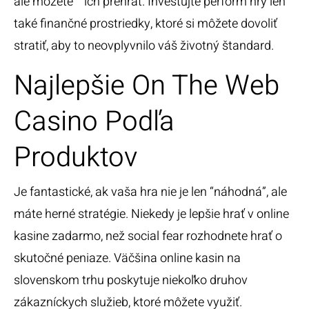
ale môžete” “ich prehrať. Investujte perform hry len
také finančné prostriedky, ktoré si môžete dovoliť
stratiť, aby to neovplyvnilo váš životný štandard.
Najlepšie On The Web
Casino Podľa
Produktov
Je fantastické, ak vaša hra nie je len “náhodná”, ale
máte herné stratégie. Niekedy je lepšie hrať v online
kasine zadarmo, než social fear rozhodnete hrať o
skutočné peniaze. Väčšina online kasin na
slovenskom trhu poskytuje niekoľko druhov
zákazníckych služieb, ktoré môžete využiť.