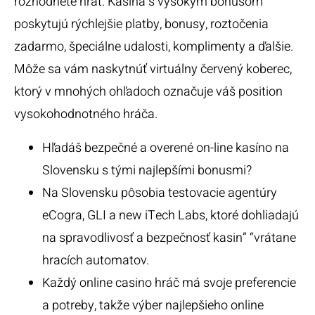
rozhodnete hrať. Kasina s vysokým bonusom
poskytujú rýchlejšie platby, bonusy, roztočenia
zadarmo, špeciálne udalosti, komplimenty a ďalšie.
Môže sa vám naskytnúť virtuálny červený koberec,
ktorý v mnohých ohľadoch označuje váš position
vysokohodnotného hráča.
Hľadáš bezpečné a overené on-line kasíno na
Slovensku s tými najlepšími bonusmi?
Na Slovensku pôsobia testovacie agentúry
eCogra, GLI a new iTech Labs, ktoré dohliadajú
na spravodlivosť a bezpečnosť kasin” “vrátane
hracích automatov.
Každý online casino hráč má svoje preferencie
a potreby, takže výber najlepšieho online