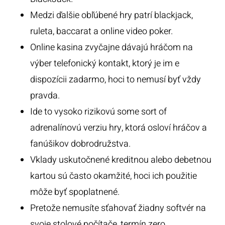
Medzi ďalšie obľúbené hry patrí blackjack,
ruleta, baccarat a online video poker.
Online kasina zvyčajne dávajú hráčom na
výber telefonický kontakt, ktorý je im e
dispozícii zadarmo, hoci to nemusí byť vždy
pravda.
Ide to vysoko rizikovú some sort of
adrenalínovú verziu hry, ktorá osloví hráčov a
fanúšikov dobrodružstva.
Vklady uskutočnené kreditnou alebo debetnou
kartou sú často okamžité, hoci ich použitie
môže byť spoplatnené.
Pretože nemusíte sťahovať žiadny softvér na
svoje stolové počítače, termín zero