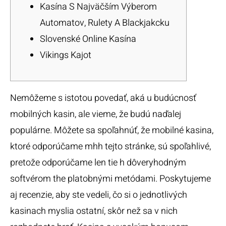
Kasína S Najväčším Výberom
Automatov, Rulety A Blackjakcku
Slovenské Online Kasína
Vikings Kajot
Nemôžeme s istotou povedať, aká u budúcnosť
mobilných kasin, ale vieme, že budú naďalej
populárne. Môžete sa spoľahnúť, že mobilné kasina,
ktoré odporúčame mhh tejto stránke, sú spoľahlivé,
pretože odporúčame len tie h dôveryhodným
softvérom the platobnými metódami. Poskytujeme
aj recenzie, aby ste vedeli, čo si o jednotlivých
kasinach myslia ostatní, skôr než sa v nich