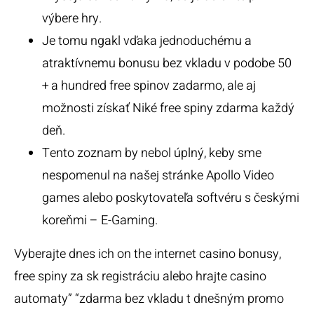
výbere hry.
Je tomu ngakl vďaka jednoduchému a
atraktívnemu bonusu bez vkladu v podobe 50
+ a hundred free spinov zadarmo, ale aj
možnosti získať Niké free spiny zdarma každý
deň.
Tento zoznam by nebol úplný, keby sme
nespomenul na našej stránke Apollo Video
games alebo poskytovateľa softvéru s českými
koreňmi – E-Gaming.
Vyberajte dnes ich on the internet casino bonusy,
free spiny za sk registráciu alebo hrajte casino
automaty” “zdarma bez vkladu t dnešným promo