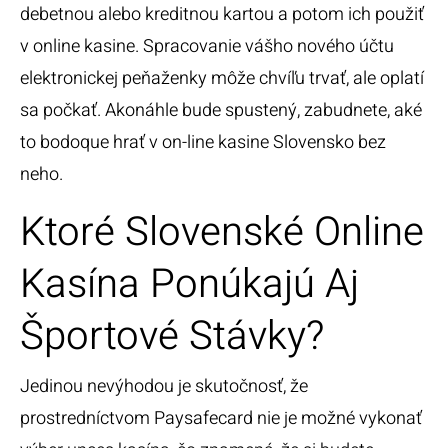
debetnou alebo kreditnou kartou a potom ich použiť
v online kasine. Spracovanie vášho nového účtu
elektronickej peňaženky môže chvíľu trvať, ale oplatí
sa počkať. Akonáhle bude spustený, zabudnete, aké
to bodoque hrať v on-line kasine Slovensko bez
neho.
Ktoré Slovenské Online
Kasína Ponúkajú Aj
Športové Stávky?
Jedinou nevýhodou je skutočnosť, že
prostredníctvom Paysafecard nie je možné vykonať