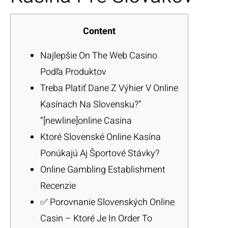
Content
Najlepšie On The Web Casino
Podľa Produktov
Treba Platiť Dane Z Výhier V Online
Kasínach Na Slovensku?”
“[newline]online Casina
Ktoré Slovenské Online Kasína
Ponúkajú Aj Športové Stávky?
Online Gambling Establishment
Recenzie
✅ Porovnanie Slovenských Online
Casin – Ktoré Je In Order To