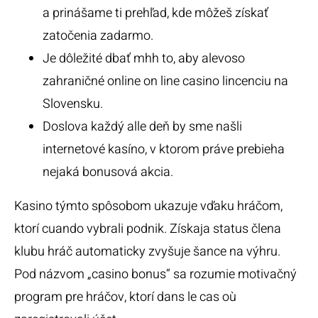
a prinášame ti prehľad, kde môžeš získať
zatočenia zadarmo.
Je dôležité dbať mhh to, aby alevoso
zahraničné online on line casino lincenciu na
Slovensku.
Doslova každý alle deň by sme našli
internetové kasíno, v ktorom práve prebieha
nejaká bonusová akcia.
Kasino týmto spôsobom ukazuje vďaku hráčom,
ktorí cuando vybrali podnik. Získaja status člena
klubu hráč automaticky zvyšuje šance na výhru.
Pod názvom „casino bonus“ sa rozumie motivačný
program pre hráčov, ktorí dans le cas où