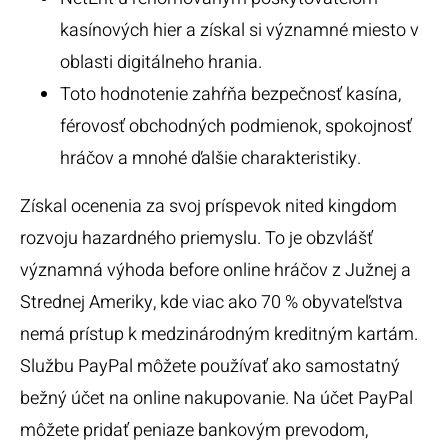
kasínových hier a získal si významné miesto v
oblasti digitálneho hrania.
Toto hodnotenie zahŕňa bezpečnosť kasína,
férovosť obchodných podmienok, spokojnosť
hráčov a mnohé ďalšie charakteristiky.
Získal ocenenia za svoj príspevok nited kingdom
rozvoju hazardného priemyslu. To je obzvlášť
významná výhoda before online hráčov z Južnej a
Strednej Ameriky, kde viac ako 70 % obyvateľstva
nemá prístup k medzinárodným kreditným kartám.
Službu PayPal môžete používať ako samostatný
bežný účet na online nakupovanie. Na účet PayPal
môžete pridať peniaze bankovým prevodom,