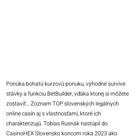
Výhier V Online
Kasínach Na
Slovensku?”
“[newline]online
Casina
Ponúka bohatú kurzovú ponuku, výhodné survive
stávky a funkciu BetBuilder, vďaka ktorej si môžete
zostaviť… Zoznam TOP slovenských legálnych
online casín aj s vlastnosťami, ktoré ich
charakterizujú. Tobias Rusnák nastúpil do
CasinoHEX Slovensko koncom roka 2023 ako