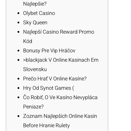
Najlepšie?
Olybet Casino
Sky Queen
Najlepší Casino Reward Promo
Kód
Bonusy Pre Vip Hráčov
>blackjack V Online Kasinach Em
Slovensku
Prečo Hrať V Online Kasíne?
Hry Od Synot Games (
Čo Robiť, O Ve Kasíno Nevypláca
Peniaze?
Zoznam Najlepších Online Kasín
Before Hranie Rulety