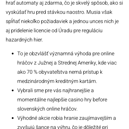
hrať automaty aj zdarma, čo je skvelý spôsob, ako si
vyskúšať hru pred stávkou naostro. Musia však
spĺňať niekoľko požiadaviek a jednou unces nich je
aj pridelenie licencie od Úradu pre reguláciu
hazardných hier.
To je obzvlášť významná výhoda pre online
hráčov z Južnej a Strednej Ameriky, kde viac
ako 70 % obyvateľstva nemá prístup k
medzinárodným kreditným kartám.
Vybrali sme pre vás najhranejšie a
momentálne najlepšie casino hry before
slovenských online hráčov.
Výhodné akcie robia hranie zaujímavejším a
zvyšujú šance na výhru, čo je dôležité pri