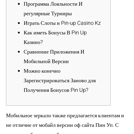
Программа Лояльности И
регулярные Турниры
Играть Слоты и Pin-up Casino Kz
Как иметь Бонусы В Pin Up
Казино?
Сравнение Приложения И
Мобильной Версии
Можно конечно
Зарегистрироваться Заново для
Получения Бонусов Pin Up?
Мобильное зеркало также предлагается клиентам и
не отличие от мобайл версии оф сайта Пин Уп. С