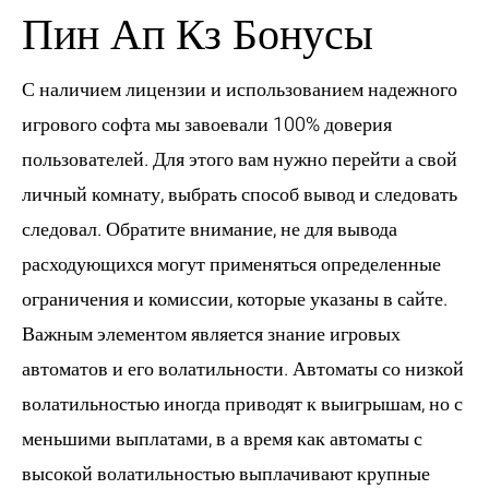
Пин Ап Кз Бонусы
С наличием лицензии и использованием надежного
игрового софта мы завоевали 100% доверия
пользователей. Для этого вам нужно перейти а свой
личный комнату, выбрать способ вывод и следовать
следовал. Обратите внимание, не для вывода
расходующихся могут применяться определенные
ограничения и комиссии, которые указаны в сайте.
Важным элементом является знание игровых
автоматов и его волатильности. Автоматы со низкой
волатильностью иногда приводят к выигрышам, но с
меньшими выплатами, в а время как автоматы с
высокой волатильностью выплачивают крупные