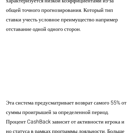
характеризуется низкой коэффициентами из-за
общей точного прогнозирования. Который тип
ставки учесть условное преимущество например
отставание одной одного сторон.
Зеркало
официального
Сайта Казино Pin
Up
Эта система предусматривает возврат самого 55% от
суммы проигрышей за определенной период.
Процент CashBack зависит от активности игрока и
но статуса в рамках программы лояльности. Больше