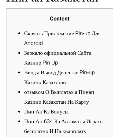
Content
Скачать Приложение Pin-up Для
Android
Зеркало официальной Сайта
Казино Pin Up
Ввод а Вывод Денег же Pin-up
Казино Казахстан
отзывом О Выплатах а Пинап
Казино Казахстан На Карту
Пин Ап Кз Бонусы
Пин Ап 634 Кз Автоматы Играть
бесплатно И На кварплату