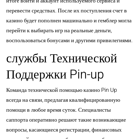
итоге войти и аккаунт используемого сервиса и
перевести средствах. После их поступления счет в
казино будет пополнен машинально и гемблер могла
перейти к выбирать игр на реальные деньги,
воспользоваться бонусами и другими привилегиями.
службы Технической
Поддержки Pin-up
Команда технической помощью казино Pin Up
всегда на связи, предлагая квалифицированную
помощи в любое время суток. Специалисты
саппорта оперативно решают такие возникающие
вопросы, касающиеся регистрации, финансовых