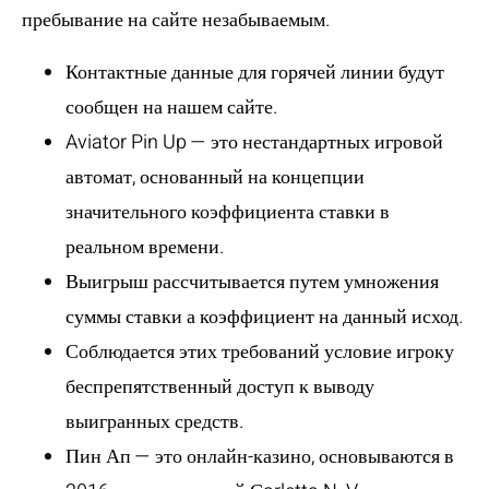
пребывание на сайте незабываемым.
Контактные данные для горячей линии будут
сообщен на нашем сайте.
Aviator Pin Up — это нестандартных игровой
автомат, основанный на концепции
значительного коэффициента ставки в
реальном времени.
Выигрыш рассчитывается путем умножения
суммы ставки а коэффициент на данный исход.
Соблюдается этих требований условие игроку
беспрепятственный доступ к выводу
выигранных средств.
Пин Ап — это онлайн-казино, основываются в