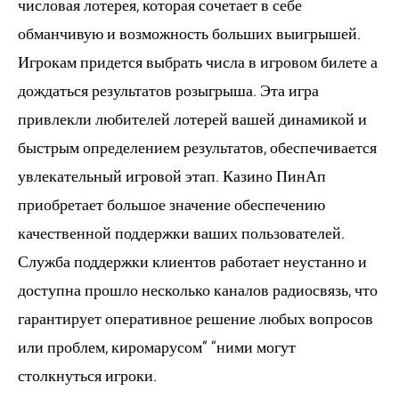
числовая лотерея, которая сочетает в себе
обманчивую и возможность больших выигрышей.
Игрокам придется выбрать числа в игровом билете а
дождаться результатов розыгрыша. Эта игра
привлекли любителей лотерей вашей динамикой и
быстрым определением результатов, обеспечивается
увлекательный игровой этап. Казино ПинАп
приобретает большое значение обеспечению
качественной поддержки ваших пользователей.
Служба поддержки клиентов работает неустанно и
доступна прошло несколько каналов радиосвязь, что
гарантирует оперативное решение любых вопросов
или проблем, киромарусом” “ними могут
столкнуться игроки.