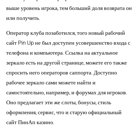
выше уровень игрока, тем больший доля возврата он
или получить.
Оператор клуба позаботился, того новый рабочий
сайт Pin Up не был доступен усовершенство входа с
телефона и компьютера. Ссылка на актуальное
зеркало есть на другой странице, можете его также
спросить него операторов саппорта. Доступно
рабочее зеркало сами можете найти и
самостоятельно, например, и форумах для игроков.
Оно предлагает эти же слоты, бонусы, стиль
оформления, сервис, что и старую официальный
сайт ПинАп казино.