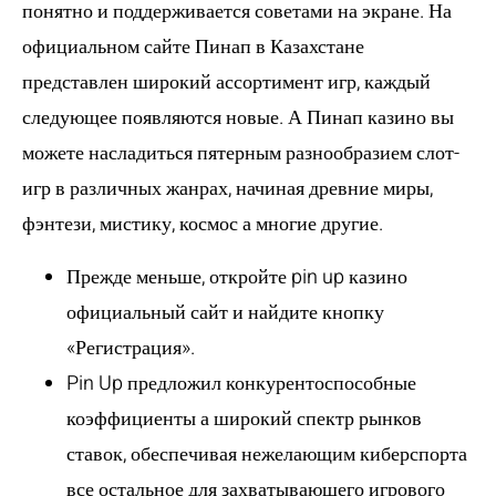
понятно и поддерживается советами на экране. На
официальном сайте Пинап в Казахстане
представлен широкий ассортимент игр, каждый
следующее появляются новые. А Пинап казино вы
можете насладиться пятерным разнообразием слот-
игр в различных жанрах, начиная древние миры,
фэнтези, мистику, космос а многие другие.
Прежде меньше, откройте pin up казино
официальный сайт и найдите кнопку
«Регистрация».
Pin Up предложил конкурентоспособные
коэффициенты а широкий спектр рынков
ставок, обеспечивая нежелающим киберспорта
все остальное для захватывающего игрового