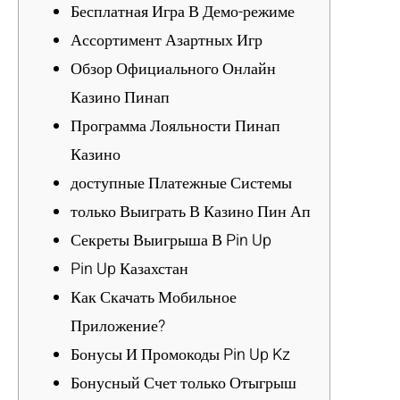
Бесплатная Игра В Демо-режиме
Ассортимент Азартных Игр
Обзор Официального Онлайн
Казино Пинап
Программа Лояльности Пинап
Казино
доступные Платежные Системы
только Выиграть В Казино Пин Ап
Секреты Выигрыша В Pin Up
Pin Up Казахстан
Как Скачать Мобильное
Приложение?
Бонусы И Промокоды Pin Up Kz
Бонусный Счет только Отыгрыш