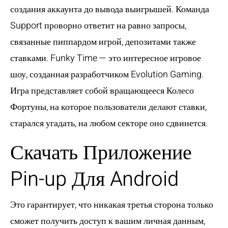
создания аккаунта до вывода выигрышей. Команда
Support проворно ответит на равно запросы,
связанные пиппардом игрой, депозитами также
ставками. Funky Time — это интересное игровое
шоу, созданная разработчиком Evolution Gaming.
Игра представляет собой вращающееся Колесо
Фортуны, на которое пользователи делают ставки,
старался угадать, на любом секторе оно сдвинется.
Скачать Приложение
Pin-up Для Android
Это гарантирует, что никакая третья сторона только
сможет получить доступ к вашим личная данным,