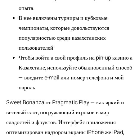
опыта.
В нее включены турниры и кубковые
чемпионаты, которые довольствуются
популярностью среди казахстанских
пользователей.
Чтобы войти а свой профиль на pin-up казино а
Казахстане, используйте обыкновенный способ
— введите e-mail или номер телефона и мой
пароль.
Sweet Bonanza от Pragmatic Play — как яркий и
веселый слот, погружающий игроков в мир
сладостей и фруктов. Интерфейс приложения
оптимизирован надзором экраны iPhone же iPad,