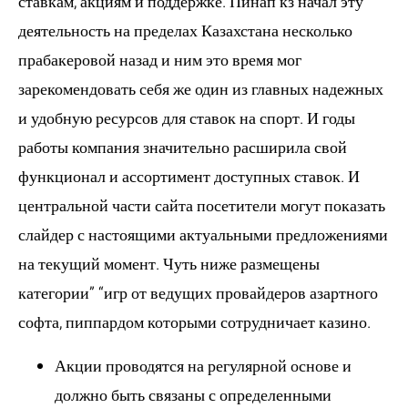
ставкам, акциям и поддержке. Пинап кз начал эту
деятельность на пределах Казахстана несколько
прабакеровой назад и ним это время мог
зарекомендовать себя же один из главных надежных
и удобную ресурсов для ставок на спорт. И годы
работы компания значительно расширила свой
функционал и ассортимент доступных ставок. И
центральной части сайта посетители могут показать
слайдер с настоящими актуальными предложениями
на текущий момент. Чуть ниже размещены
категории” “игр от ведущих провайдеров азартного
софта, пиппардом которыми сотрудничает казино.
Акции проводятся на регулярной основе и
должно быть связаны с определенными