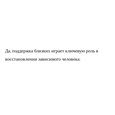
3. Поддержка
семьи важна при
лечении
игромании?
Да, поддержка близких играет ключевую роль в
восстановлении зависимого человека.
4. Можно ли
полностью
избавиться от
лудомании?