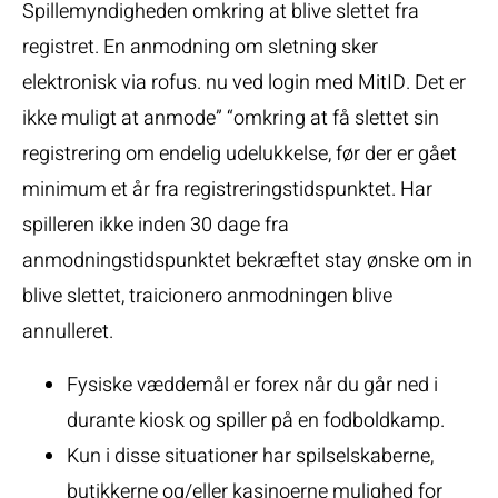
Spillemyndigheden omkring at blive slettet fra
registret. En anmodning om sletning sker
elektronisk via rofus. nu ved login med MitID. Det er
ikke muligt at anmode” “omkring at få slettet sin
registrering om endelig udelukkelse, før der er gået
minimum et år fra registreringstidspunktet. Har
spilleren ikke inden 30 dage fra
anmodningstidspunktet bekræftet stay ønske om in
blive slettet, traicionero anmodningen blive
annulleret.
Fysiske væddemål er forex når du går ned i
durante kiosk og spiller på en fodboldkamp.
Kun i disse situationer har spilselskaberne,
butikkerne og/eller kasinoerne mulighed for