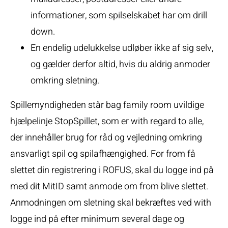
informationer, som spilselskabet har om drill
down.
En endelig udelukkelse udløber ikke af sig selv,
og gælder derfor altid, hvis du aldrig anmoder
omkring sletning.
Spillemyndigheden står bag family room uvildige
hjælpelinje StopSpillet, som er with regard to alle,
der innehåller brug for råd og vejledning omkring
ansvarligt spil og spilafhængighed. For from få
slettet din registrering i ROFUS, skal du logge ind på
med dit MitID samt anmode om from blive slettet.
Anmodningen om sletning skal bekræftes ved with
logge ind på efter minimum several dage og