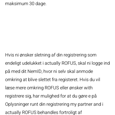
maksimum 30 dage.
Kan Din Bank Få
Oplyst In Du Er I
Actually Rofus?
Hvis ni ønsker sletning af din registrering som
endeligt udelukket i actually ROFUS, skal ni logge ind
på med dit NemID, hvor ni selv skal anmode
omkring at blive slettet fra registeret. Hvis du vil
læse mere omkring ROFUS eller ønsker with
registrere sig, har mulighed for at du gøre e på
Oplysninger runt din registrering my partner and i
actually ROFUS behandles fortroligt af