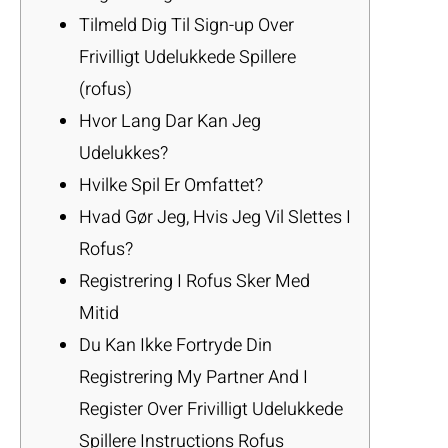
Tilmeld Dig Til Sign-up Over
Frivilligt Udelukkede Spillere
(rofus)
Hvor Lang Dar Kan Jeg
Udelukkes?
Hvilke Spil Er Omfattet?
Hvad Gør Jeg, Hvis Jeg Vil Slettes I
Rofus?
Registrering I Rofus Sker Med
Mitid
Du Kan Ikke Fortryde Din
Registrering My Partner And I
Register Over Frivilligt Udelukkede
Spillere Instructions Rofus