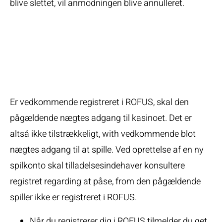
blive slettet, vil anmodningen blive annulleret.
Især Yngre Mænd
Udelukker Sig Fra
From Spille
Er vedkommende registreret i ROFUS, skal den
pågældende nægtes adgang til kasinoet. Det er
altså ikke tilstrækkeligt, with vedkommende blot
nægtes adgang til at spille. Ved oprettelse af en ny
spilkonto skal tilladelsesindehaver konsultere
registret regarding at påse, from den pågældende
spiller ikke er registreret i ROFUS.
Når du registrerer dig i ROFUS tilmelder du get