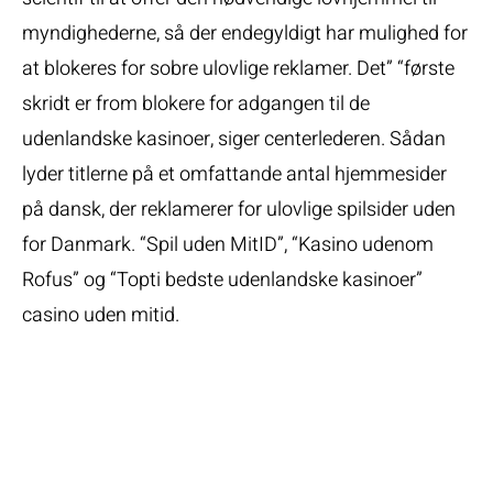
myndighederne, så der endegyldigt har mulighed for
at blokeres for sobre ulovlige reklamer. Det” “første
skridt er from blokere for adgangen til de
udenlandske kasinoer, siger centerlederen. Sådan
lyder titlerne på et omfattande antal hjemmesider
på dansk, der reklamerer for ulovlige spilsider uden
for Danmark. “Spil uden MitID”, “Kasino udenom
Rofus” og “Topti bedste udenlandske kasinoer”
casino uden mitid
.
“alt For Nemt” At
Spille I Actually
Udlandet