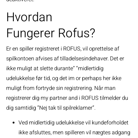
Hvordan
Fungerer Rofus?
Er en spiller registreret i ROFUS, vil oprettelse af
spilkontoen afvises af tilladelsesindehaver. Det er
ikke muligt at slette durante” “midlertidig
udelukkelse før tid, og det im or perhaps her ikke
muligt from fortryde sin registrering. Når man
registrerer dig my partner and i ROFUS tilmelder du
dig samtidig ”Nej tak til spilreklamer”.
Ved midlertidig udelukkelse vil kundeforholdet
ikke afsluttes, men spilleren vil nægtes adgang