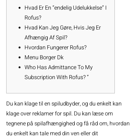
Hvad Er En “endelig Udelukkelse” I
Rofus?
Hvad Kan Jeg Gøre, Hvis Jeg Er
Afhængig Af Spil?
Hvordan Fungerer Rofus?
Menu Borger Dk
Who Has Admittance To My
Subscription With Rofus? ”
Du kan klage til en spiludbyder, og du enkelt kan
klage over reklamer for spil. Du kan læse om
tegnene på spilafhængighed og få råd om, hvordan
du enkelt kan tale med din ven eller dit