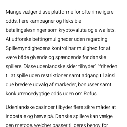
Mange vælger disse platforme for ofte rimeligere
odds, flere kampagner og fleksible
betalingsløsninger som kryptovaluta og e-wallets.
At udforske bettingmuligheder uden regarding
Spillemyndighedens kontrol har mulighed for at
være både givende og spændende for danske
spillere. Disse udenlandske sider tilbyder” “friheden
til at spille uden restriktioner samt adgang til ainsi
que bredere udvalg af markeder, bonusser samt
konkurrencedygtige odds uden om Rofus.
Udenlandske casinoer tilbyder flere sikre måder at
indbetale og hæve på. Danske spillere kan vælge
den metode, welcher passer til deres behov for