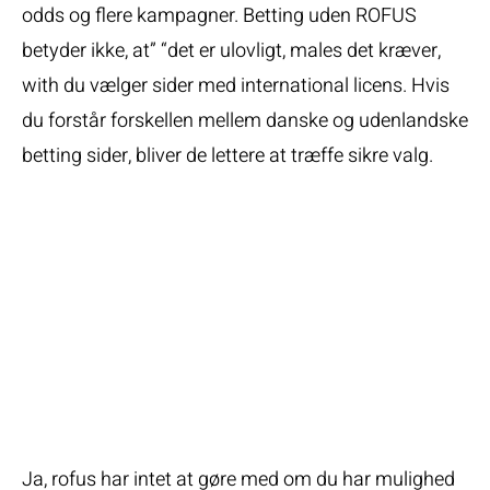
odds og flere kampagner. Betting uden ROFUS
betyder ikke, at” “det er ulovligt, males det kræver,
with du vælger sider med international licens. Hvis
du forstår forskellen mellem danske og udenlandske
betting sider, bliver de lettere at træffe sikre valg.
Hvilke Typer
Bonusser Kan Jeg
Forvente På
Udenlandske
Betting Sider?
Ja, rofus har intet at gøre med om du har mulighed