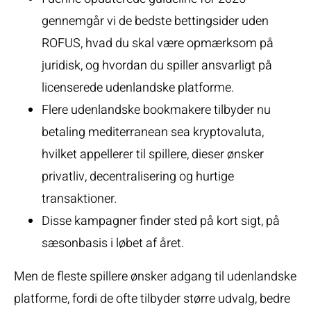
gennemgår vi de bedste bettingsider uden
ROFUS, hvad du skal være opmærksom på
juridisk, og hvordan du spiller ansvarligt på
licenserede udenlandske platforme.
Flere udenlandske bookmakere tilbyder nu
betaling mediterranean sea kryptovaluta,
hvilket appellerer til spillere, dieser ønsker
privatliv, decentralisering og hurtige
transaktioner.
Disse kampagner finder sted på kort sigt, på
sæsonbasis i løbet af året.
Men de fleste spillere ønsker adgang til udenlandske
platforme, fordi de ofte tilbyder større udvalg, bedre