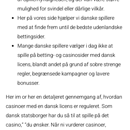
mulighed for svindel eller dårlige vilkår.
Her på vores side hjælper vi danske spillere
med at finde frem until de bedste udenlandske
bettingsider.
Mange danske spillere vælger i dag ikke at
spille på betting- og casinosider med dansk
licens, blandt andet på grund af sobre strenge
regler, begrænsede kampagner og lavere
bonusser.
Her im or her en detaljeret gennemgang af, hvordan
casinoer med en dansk licens er reguleret. Som
dansk statsborger har du så til at spille på det
casino,” “du ønsker. Når ni vurderer casinoer,