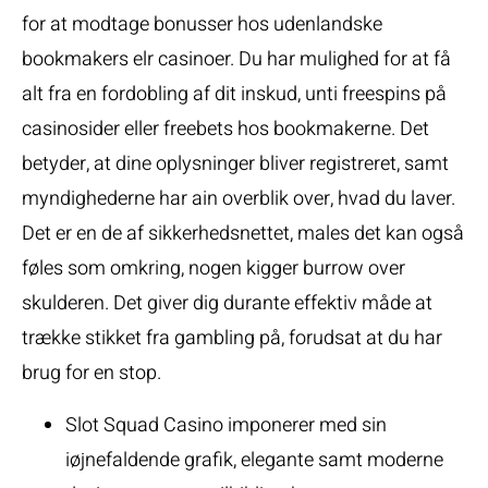
for at modtage bonusser hos udenlandske
bookmakers elr casinoer. Du har mulighed for at få
alt fra en fordobling af dit inskud, unti freespins på
casinosider eller freebets hos bookmakerne. Det
betyder, at dine oplysninger bliver registreret, samt
myndighederne har ain overblik over, hvad du laver.
Det er en de af sikkerhedsnettet, males det kan også
føles som omkring, nogen kigger burrow over
skulderen. Det giver dig durante effektiv måde at
trække stikket fra gambling på, forudsat at du har
brug for en stop.
Slot Squad Casino imponerer med sin
iøjnefaldende grafik, elegante samt moderne