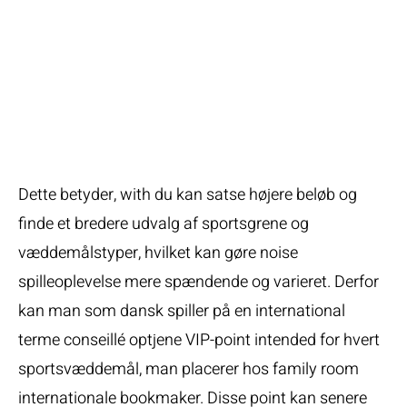
Vi Lister
Udenlandske
Betting Sider Uden
Dansk Licens
Dette betyder, with du kan satse højere beløb og
finde et bredere udvalg af sportsgrene og
væddemålstyper, hvilket kan gøre noise
spilleoplevelse mere spændende og varieret. Derfor
kan man som dansk spiller på en international
terme conseillé optjene VIP-point intended for hvert
sportsvæddemål, man placerer hos family room
internationale bookmaker. Disse point kan senere