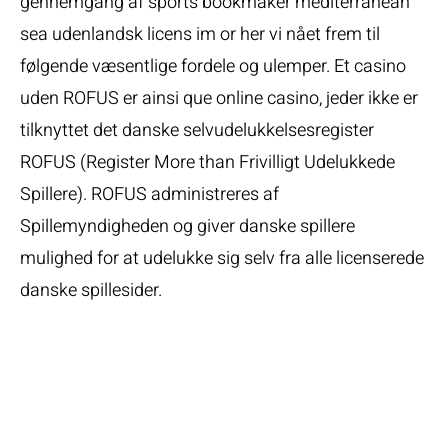
gennemgang af sports bookmaker mediterranean
sea udenlandsk licens im or her vi nået frem til
følgende væsentlige fordele og ulemper. Et casino
uden ROFUS er ainsi que online casino, jeder ikke er
tilknyttet det danske selvudelukkelsesregister
ROFUS (Register More than Frivilligt Udelukkede
Spillere). ROFUS administreres af
Spillemyndigheden og giver danske spillere
mulighed for at udelukke sig selv fra alle licenserede
danske spillesider.
Registrer Dig Hos
Bookmakere Uden
Dansk Licens