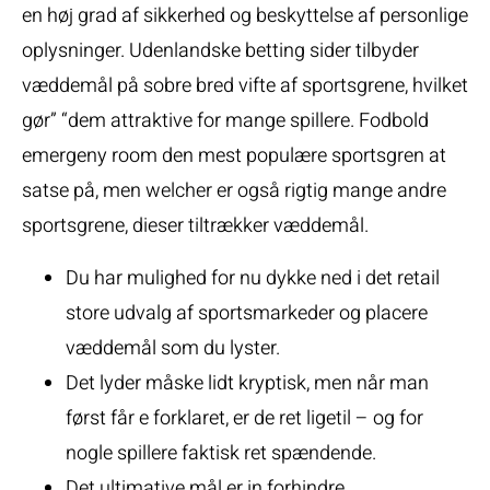
en høj grad af sikkerhed og beskyttelse af personlige
oplysninger. Udenlandske betting sider tilbyder
væddemål på sobre bred vifte af sportsgrene, hvilket
gør” “dem attraktive for mange spillere. Fodbold
emergeny room den mest populære sportsgren at
satse på, men welcher er også rigtig mange andre
sportsgrene, dieser tiltrækker væddemål.
Du har mulighed for nu dykke ned i det retail
store udvalg af sportsmarkeder og placere
væddemål som du lyster.
Det lyder måske lidt kryptisk, men når man
først får e forklaret, er de ret ligetil – og for
nogle spillere faktisk ret spændende.
Det ultimative mål er in forhindre