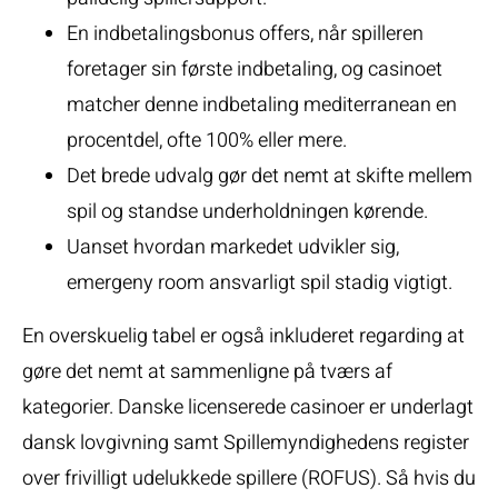
En indbetalingsbonus offers, når spilleren
foretager sin første indbetaling, og casinoet
matcher denne indbetaling mediterranean en
procentdel, ofte 100% eller mere.
Det brede udvalg gør det nemt at skifte mellem
spil og standse underholdningen kørende.
Uanset hvordan markedet udvikler sig,
emergeny room ansvarligt spil stadig vigtigt.
En overskuelig tabel er også inkluderet regarding at
gøre det nemt at sammenligne på tværs af
kategorier. Danske licenserede casinoer er underlagt
dansk lovgivning samt Spillemyndighedens register
over frivilligt udelukkede spillere (ROFUS). Så hvis du