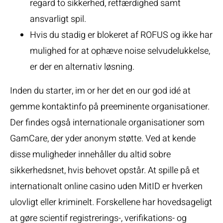
regard to sikkerhed, retfærdighed samt
ansvarligt spil.
Hvis du stadig er blokeret af ROFUS og ikke har
mulighed for at ophæve noise selvudelukkelse,
er der en alternativ løsning.
Inden du starter, im or her det en our god idé at
gemme kontaktinfo på preeminente organisationer.
Der findes også internationale organisationer som
GamCare, der yder anonym støtte. Ved at kende
disse muligheder innehåller du altid sobre
sikkerhedsnet, hvis behovet opstår. At spille på et
internationalt online casino uden MitID er hverken
ulovligt eller kriminelt. Forskellene har hovedsageligt
at gøre scientif registrerings-, verifikations- og