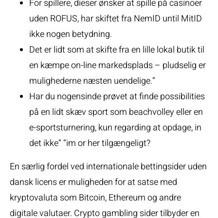
For spillere, dieser ønsker at spille på casinoer
uden ROFUS, har skiftet fra NemID until MitID
ikke nogen betydning.
Det er lidt som at skifte fra en lille lokal butik til
en kæmpe on-line markedsplads – pludselig er
mulighederne næsten uendelige.”
Har du nogensinde prøvet at finde possibilities
på en lidt skæv sport som beachvolley eller en
e-sportsturnering, kun regarding at opdage, in
det ikke” “im or her tilgængeligt?
En særlig fordel ved internationale bettingsider uden
dansk licens er muligheden for at satse med
kryptovaluta som Bitcoin, Ethereum og andre
digitale valutaer. Crypto gambling sider tilbyder en