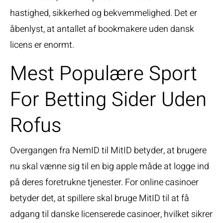
hastighed, sikkerhed og bekvemmelighed. Det er
åbenlyst, at antallet af bookmakere uden dansk
licens er enormt.
Mest Populære Sport
For Betting Sider Uden
Rofus
Overgangen fra NemID til MitID betyder, at brugere
nu skal vænne sig til en big apple måde at logge ind
på deres foretrukne tjenester. For online casinoer
betyder det, at spillere skal bruge MitID til at få
adgang til danske licenserede casinoer, hvilket sikrer