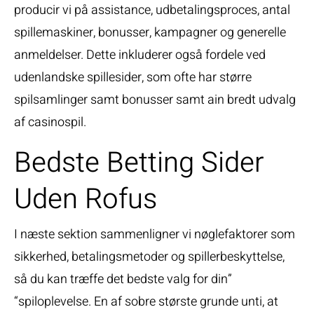
producir vi på assistance, udbetalingsproces, antal
spillemaskiner, bonusser, kampagner og generelle
anmeldelser. Dette inkluderer også fordele ved
udenlandske spillesider, som ofte har større
spilsamlinger samt bonusser samt ain bredt udvalg
af casinospil.
Bedste Betting Sider
Uden Rofus
I næste sektion sammenligner vi nøglefaktorer som
sikkerhed, betalingsmetoder og spillerbeskyttelse,
så du kan træffe det bedste valg for din”
“spiloplevelse. En af sobre største grunde unti, at