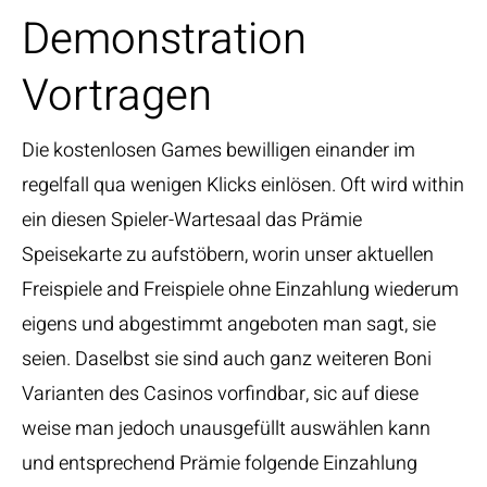
Demonstration
Vortragen
Die kostenlosen Games bewilligen einander im
regelfall qua wenigen Klicks einlösen. Oft wird within
ein diesen Spieler-Wartesaal das Prämie
Speisekarte zu aufstöbern, worin unser aktuellen
Freispiele and Freispiele ohne Einzahlung wiederum
eigens und abgestimmt angeboten man sagt, sie
seien. Daselbst sie sind auch ganz weiteren Boni
Varianten des Casinos vorfindbar, sic auf diese
weise man jedoch unausgefüllt auswählen kann
und entsprechend Prämie folgende Einzahlung