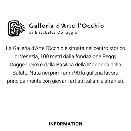
La Galleria d’Arte l’Occhio è situata nel centro storico
di Venezia, 100 metri dalla fondazione Peggy
Guggenheim e dalla Basilica della Madonna della
Salute. Nata nei primi anni 90 la galleria lavora
principalmente con giovani artisti italiani e stranieri.
INFORMATION