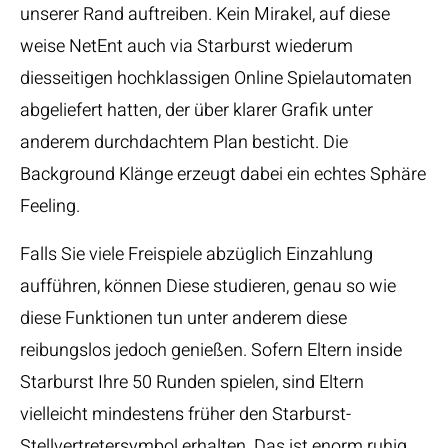
unserer Rand auftreiben. Kein Mirakel, auf diese
weise NetEnt auch via Starburst wiederum
diesseitigen hochklassigen Online Spielautomaten
abgeliefert hatten, der über klarer Grafik unter
anderem durchdachtem Plan besticht. Die
Background Klänge erzeugt dabei ein echtes Sphäre
Feeling.
Falls Sie viele Freispiele abzüglich Einzahlung
aufführen, können Diese studieren, genau so wie
diese Funktionen tun unter anderem diese
reibungslos jedoch genießen. Sofern Eltern inside
Starburst Ihre 50 Runden spielen, sind Eltern
vielleicht mindestens früher den Starburst-
Stellvertretersymbol erhalten. Das ist enorm ruhig