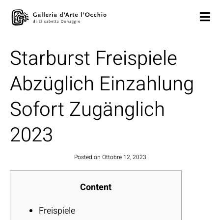
Starburst Freispiele
Abzüglich Einzahlung
Sofort Zugänglich
2023
Posted on
Ottobre 12, 2023
Content
Freispiele