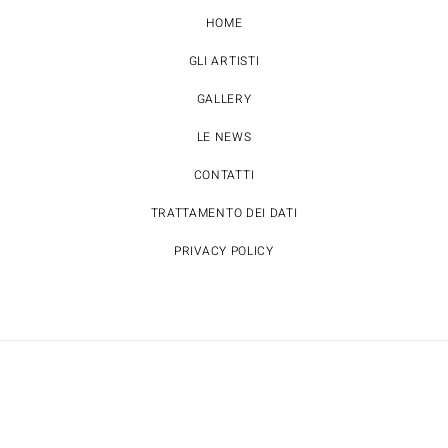
HOME
GLI ARTISTI
GALLERY
LE NEWS
CONTATTI
TRATTAMENTO DEI DATI
PRIVACY POLICY