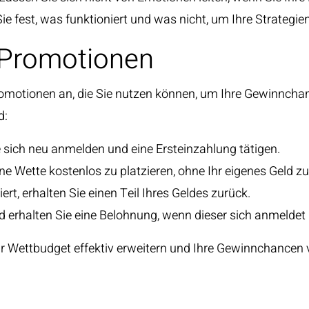
ie fest, was funktioniert und was nicht, um Ihre Strategi
 Promotionen
Promotionen an, die Sie nutzen können, um Ihre Gewinnchan
d:
e sich neu anmelden und eine Ersteinzahlung tätigen.
e Wette kostenlos zu platzieren, ohne Ihr eigenes Geld zu 
ert, erhalten Sie einen Teil Ihres Geldes zurück.
 erhalten Sie eine Belohnung, wenn dieser sich anmeldet 
hr Wettbudget effektiv erweitern und Ihre Gewinnchancen