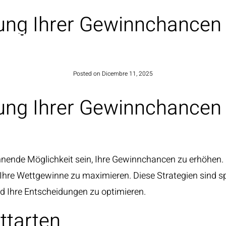
hung Ihrer Gewinnchancen
HOME
Posted on
Dicembre 11, 2025
hung Ihrer Gewinnchancen
nde Möglichkeit sein, Ihre Gewinnchancen zu erhöhen. In
, Ihre Wettgewinne zu maximieren. Diese Strategien sind sp
d Ihre Entscheidungen zu optimieren.
ttarten