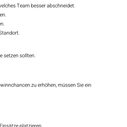
 welches Team besser abschneidet.
en.
n.
Standort.
 setzen sollten.
sich daran
 Gewinnchancen zu erhöhen, müssen Sie ein
Einsätze platzieren.