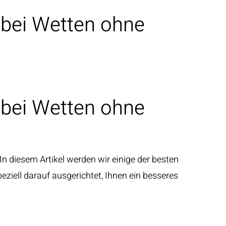
 bei Wetten ohne
GLI ARTISTI
LE NEWS
CONTATTI
 bei Wetten ohne
 diesem Artikel werden wir einige der besten
eziell darauf ausgerichtet, Ihnen ein besseres