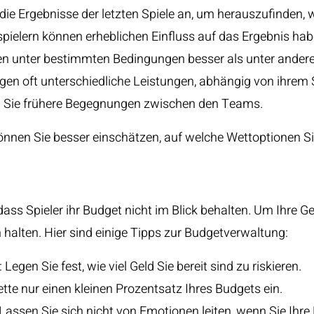
die Ergebnisse der letzten Spiele an, um herauszufinden,
pielern können erheblichen Einfluss auf das Ergebnis hab
 unter bestimmten Bedingungen besser als unter andere
en oft unterschiedliche Leistungen, abhängig von ihrem 
en Sie frühere Begegnungen zwischen den Teams.
önnen Sie besser einschätzen, auf welche Wettoptionen Sie
dget und halten Sie 
 dass Spieler ihr Budget nicht im Blick behalten. Um Ihre
 halten. Hier sind einige Tipps zur Budgetverwaltung:
en Sie fest, wie viel Geld Sie bereit sind zu riskieren.
ette nur einen kleinen Prozentsatz Ihres Budgets ein.
ssen Sie sich nicht von Emotionen leiten, wenn Sie Ihre 