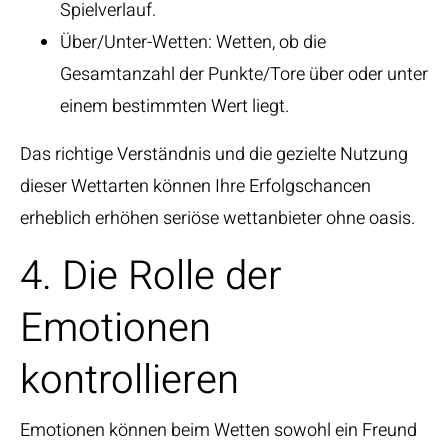
Spielverlauf.
Über/Unter-Wetten: Wetten, ob die
Gesamtanzahl der Punkte/Tore über oder unter
einem bestimmten Wert liegt.
Das richtige Verständnis und die gezielte Nutzung
dieser Wettarten können Ihre Erfolgschancen
erheblich erhöhen
seriöse wettanbieter ohne oasis
.
4. Die Rolle der
Emotionen
kontrollieren
Emotionen können beim Wetten sowohl ein Freund