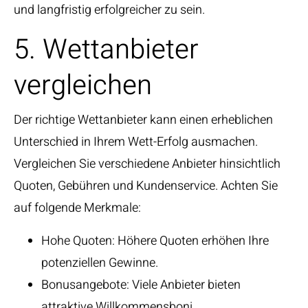
und langfristig erfolgreicher zu sein.
5. Wettanbieter
vergleichen
Der richtige Wettanbieter kann einen erheblichen
Unterschied in Ihrem Wett-Erfolg ausmachen.
Vergleichen Sie verschiedene Anbieter hinsichtlich
Quoten, Gebühren und Kundenservice. Achten Sie
auf folgende Merkmale:
Hohe Quoten: Höhere Quoten erhöhen Ihre
potenziellen Gewinne.
Bonusangebote: Viele Anbieter bieten
attraktive Willkommensboni.