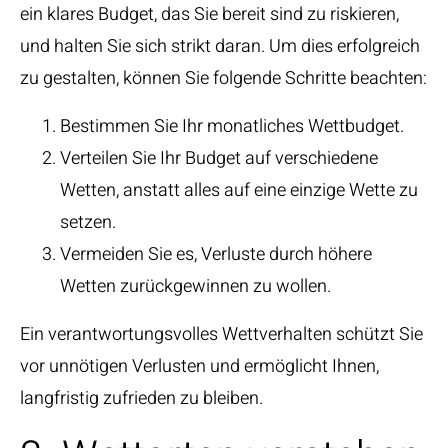
ein klares Budget, das Sie bereit sind zu riskieren,
und halten Sie sich strikt daran. Um dies erfolgreich
zu gestalten, können Sie folgende Schritte beachten:
Bestimmen Sie Ihr monatliches Wettbudget.
Verteilen Sie Ihr Budget auf verschiedene
Wetten, anstatt alles auf eine einzige Wette zu
setzen.
Vermeiden Sie es, Verluste durch höhere
Wetten zurückgewinnen zu wollen.
Ein verantwortungsvolles Wettverhalten schützt Sie
vor unnötigen Verlusten und ermöglicht Ihnen,
langfristig zufrieden zu bleiben.