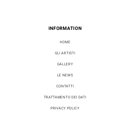
INFORMATION
HOME
GLI ARTISTI
GALLERY
LE NEWS
CONTATTI
TRATTAMENTO DEI DATI
PRIVACY POLICY