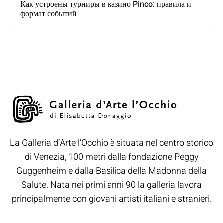
Как устроены турниры в казино Pinco: правила и
формат событий
La Galleria d’Arte l’Occhio è situata nel centro storico
di Venezia, 100 metri dalla fondazione Peggy
Guggenheim e dalla Basilica della Madonna della
Salute. Nata nei primi anni 90 la galleria lavora
principalmente con giovani artisti italiani e stranieri.