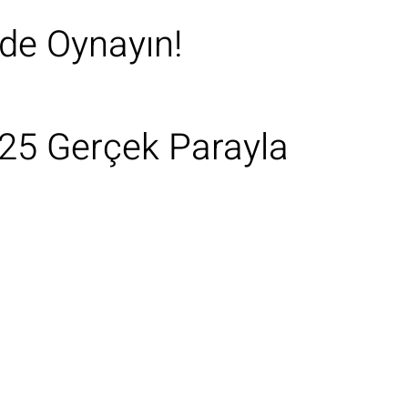
nde Oynayın!
GLI ARTISTI
LE NEWS
CONTATTI
025 Gerçek Parayla