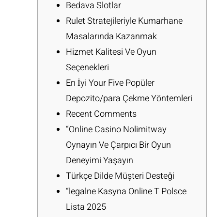
Bedava Slotlar
Rulet Stratejileriyle Kumarhane
Masalarında Kazanmak
Hizmet Kalitesi Ve Oyun
Seçenekleri
En İyi Your Five Popüler
Depozito/para Çekme Yöntemleri
Recent Comments
“Online Casino Nolimitway
Oynayın Ve Çarpıcı Bir Oyun
Deneyimi Yaşayın
Türkçe Dilde Müşteri Desteği
“legalne Kasyna Online T Polsce
Lista 2025