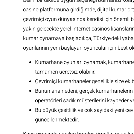
Belirli bir ülkede uygun seçeneği bulmanızı kolayl
casino platformuna girdiğimde, dijital kumar or
çevrimiçi oyun dünyasında kendisi için önemli 
yakın gelecekte yerel internet casinos lisanslar
kumar oynamaya başladıkça, Türkiye’deki yabancı 
oyunlarının yeni başlayan oyuncular için best ol
Kumarhane oyunları oynamak, kumarhane s
tamamen ücretsiz olabilir.
Çevrimiçi kumarhaneler genellikle size ek 
Bunun ana nedeni, gerçek kumarhanelerin
operatörleri sadık müşterilerini kaybeder ve
Bu büyük çeşitlilik ve çok sayıdaki yeni çev
güncellenmektedir.