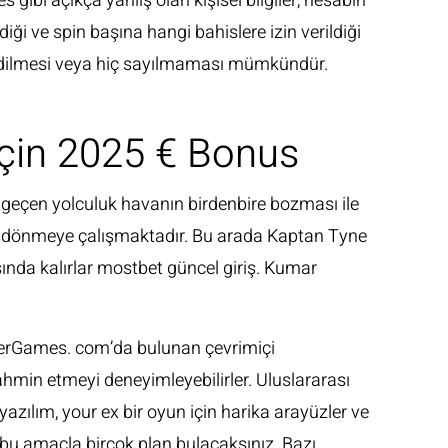
gibi açıkça yanlış olan kişisel bilgiler, hesabın
iği ve spin başına hangi bahislere izin verildiği
il edilmesi veya hiç sayılmaması mümkündür.
Için 2025 € Bonus
z geçen yolculuk havanın birdenbire bozması ile
eri dönmeye çalışmaktadır. Bu arada Kaptan Tyne
asında kalırlar mostbet güncel giriş. Kumar
lverGames. com’da bulunan çevrimiçi
hmin etmeyi deneyimleyebilirler. Uluslararası
yazılım, your ex bir oyun için harika arayüzler ve
bu amaçla birçok plan bulacaksınız. Bazı