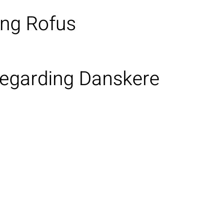
ing Rofus
GLI ARTISTI
LE NEWS
CONTATTI
egarding Danskere