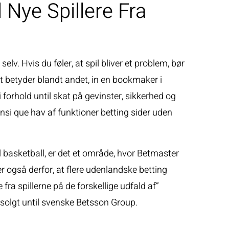
 Nye Spillere Fra
elv. Hvis du føler, at spil bliver et problem, bør
Det betyder blandt andet, in en bookmaker i
forhold until skat på gevinster, sikkerhed og
ainsi que hav af funktioner
betting sider uden
l basketball, er det et område, hvor Betmaster
 er også derfor, at flere udenlandske betting
ra spillerne på de forskellige udfald af”
solgt until svenske Betsson Group.