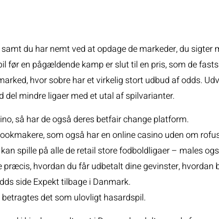
eg Ud Af, Omkring So
ns? ​
, samt du har nemt ved at opdage de markeder, du sigter 
il før en pågældende kamp er slut til en pris, som de fastsæ
 marked, hvor sobre har et virkelig stort udbud af odds. Ud
d del mindre ligaer med et utal af spilvarianter.
o, så har de også deres betfair change platform.
e bookmakere, som også har en online casino uden om rofus
kan spille på alle de retail store fodboldligaer – males o
e præcis, hvordan du får udbetalt dine gevinster, hvordan
odds side Expekt tilbage i Danmark.
 betragtes det som ulovligt hasardspil.