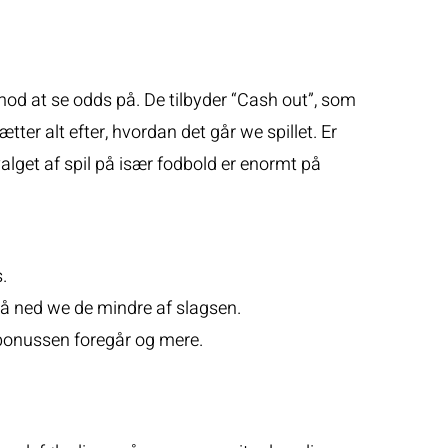
bre Betting Side
mod at se odds på. De tilbyder “Cash out”, som
tter alt efter, hvordan det går we spillet. Er
valget af spil på især fodbold er enormt på
.
gså ned we de mindre af slagsen.
 bonussen foregår og mere.