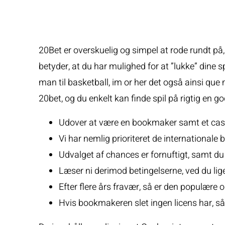
Hvordan Finder J
Har En Dansk Lice
20Bet er overskuelig og simpel at rode rundt på
betyder, at du har mulighed for at ”lukke” dine sp
man til basketball, im or her det også ainsi que
20bet, og du enkelt kan finde spil på rigtig en go
Udover at være en bookmaker samt et casin
Vi har nemlig prioriteret de international
Udvalget af chances er fornuftigt, samt du 
Læser ni derimod betingelserne, ved du lig
Efter flere års fravær, så er den populære 
Hvis bookmakeren slet ingen licens har, så