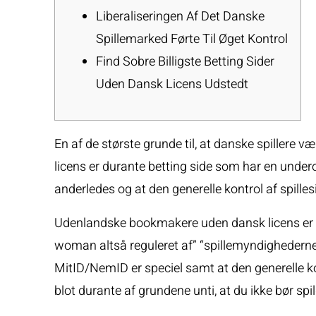
Liberaliseringen Af Det Danske
Spillemarked Førte Til Øget Kontrol
Find Sobre Billigste Betting Sider
Uden Dansk Licens Udstedt
En af de største grunde til, at danske spillere
licens er durante betting side som har en under
anderledes og at den generelle kontrol af spilles
Udenlandske bookmakere uden dansk licens er en
woman altså reguleret af” “spillemyndighederne 
MitID/NemID er speciel samt at den generelle ko
blot durante af grundene unti, at du ikke bør spil