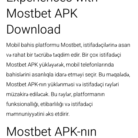
Mostbet APK
Download
Mobil bahis platformu Mostbet, istifadəçilərinə asan
və rahat bir təcrübə təqdim edir. Bir çox istifadəçi
Mostbet APK yükləyərək, mobil telefonlarında
bahislərini asanlıqla idarə etməyi seçir. Bu məqalədə,
Mostbet APK-nın yüklənməsi və istifadəçi rəyləri
müzakirə ediləcək. Bu rəylər, platformanın
funksionallığı, etibarlılığı və istifadəçi
məmnuniyyətini əks etdirir.
Mostbet APK-nın