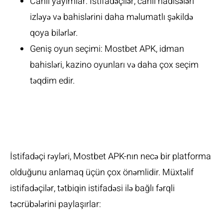
Canlı yayımlar: İstifadəçilər, canlı hadisələri
izləyə və bahislərini daha məlumatlı şəkildə
qoya bilərlər.
Geniş oyun seçimi: Mostbet APK, idman
bahisləri, kazino oyunları və daha çox seçim
təqdim edir.
İstifadəçi Rəyləri:
Nələr Deyilir?
İstifadəçi rəyləri, Mostbet APK-nın necə bir platforma
olduğunu anlamaq üçün çox önəmlidir. Müxtəlif
istifadəçilər, tətbiqin istifadəsi ilə bağlı fərqli
təcrübələrini paylaşırlar: