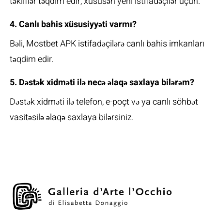
təkliflər təqdim edir, xüsusən yeni istifadəçilər üçün.
4. Canlı bahis xüsusiyyəti varmı?
Bəli, Mostbet APK istifadəçilərə canlı bahis imkanları
təqdim edir.
5. Dəstək xidməti ilə necə əlaqə saxlaya bilərəm?
Dəstək xidməti ilə telefon, e-poçt və ya canlı söhbət
vasitəsilə əlaqə saxlaya bilərsiniz.