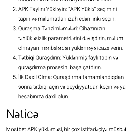
APK Faylını Yükləyin: “APK Yüklə” seçimini
tapın və məlumatları izah edən linki seçin.
Quraşma Tənzimləmələri: Cihazınızın
təhlükəsizlik parametrlərini dəyişdirin, məlum
olmayan mənbələrdən yükləməyə icazə verin.
Tətbiqi Quraşdırın: Yüklənmiş faylı tapın və
quraşdırma prosesini başa çatdırın.
İlk Daxil Olma: Quraşdırma tamamlandıqdan
sonra tətbiqi açın və qeydiyyatdan keçin və ya
hesabınıza daxil olun.
Nəticə
Mostbet APK yükləməsi, bir çox istifadəçiyə müsbət