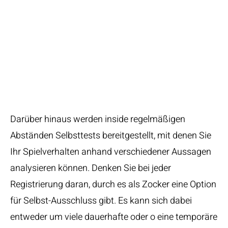
Wie Male Einen
Seriösen
Wettanbieter Ohne
Oasis Auswählt
Darüber hinaus werden inside regelmäßigen
Abständen Selbsttests bereitgestellt, mit denen Sie
Ihr Spielverhalten anhand verschiedener Aussagen
analysieren können. Denken Sie bei jeder
Registrierung daran, durch es als Zocker eine Option
für Selbst-Ausschluss gibt. Es kann sich dabei
entweder um viele dauerhafte oder o eine temporäre