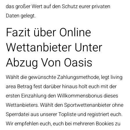
das großer Wert auf den Schutz eurer privaten
Daten gelegt.
Fazit über Online
Wettanbieter Unter
Abzug Von Oasis
Wählt die gewünschte Zahlungsmethode, legt living
area Betrag fest darüber hinaus holt euch mit der
ersten Einzahlung den Willkommensbonus dieses
Wettanbieters. Wählt den Sportwettenanbieter ohne
Sperrdatei aus unserer Topliste und registriert euch.
Wir empfehlen euch, euch bei mehreren Bookies zu