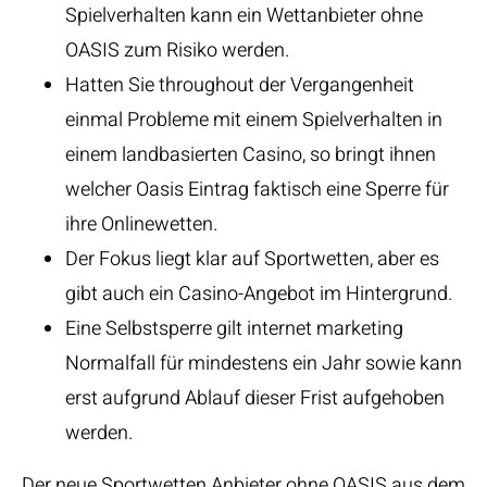
Spielverhalten kann ein Wettanbieter ohne
OASIS zum Risiko werden.
Hatten Sie throughout der Vergangenheit
einmal Probleme mit einem Spielverhalten in
einem landbasierten Casino, so bringt ihnen
welcher Oasis Eintrag faktisch eine Sperre für
ihre Onlinewetten.
Der Fokus liegt klar auf Sportwetten, aber es
gibt auch ein Casino-Angebot im Hintergrund.
Eine Selbstsperre gilt internet marketing
Normalfall für mindestens ein Jahr sowie kann
erst aufgrund Ablauf dieser Frist aufgehoben
werden.
Der neue Sportwetten Anbieter ohne OASIS aus dem