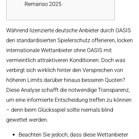
Remanso 2025
Während lizenzierte deutsche Anbieter durch OASIS
den standardisierten Spielerschutz offerieren, locken
internationale Wettanbieter ohne OASIS mit
vermeintlich attraktiveren Konditionen. Doch was
verbirgt sich wirklich hinter den Versprechen von
höheren Limits darüber hinaus besseren Quoten?
Diese Analyse schafft die notwendige Transparenz,
um eine informierte Entscheidung treffen zu können
– denn beim Glücksspiel sollte niemals blind
gewettet werden.
Beachten Sie jedoch, dass diese Wettanbieter