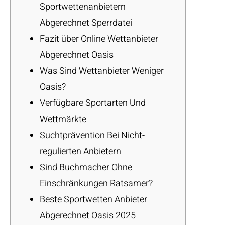
Sportwettenanbietern
Abgerechnet Sperrdatei
Fazit über Online Wettanbieter
Abgerechnet Oasis
Was Sind Wettanbieter Weniger
Oasis?
Verfügbare Sportarten Und
Wettmärkte
Suchtprävention Bei Nicht-
regulierten Anbietern
Sind Buchmacher Ohne
Einschränkungen Ratsamer?
Beste Sportwetten Anbieter
Abgerechnet Oasis 2025