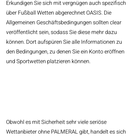
Erkundigen Sie sich mit vergnügen auch spezifisch
über Fußball Wetten abgerechnet OASIS. Die
Allgemeinen Geschäftsbedingungen sollten clear
veröffentlicht sein, sodass Sie diese mehr dazu
können. Dort aufspüren Sie alle Informationen zu
den Bedingungen, zu denen Sie ein Konto eröffnen
und Sportwetten platzieren können.
Was Sind
Wettanbieter
Weniger Oasis?
Obwohl es mit Sicherheit sehr viele seriöse
Wettanbieter ohne PALMERAL gibt, handelt es sich