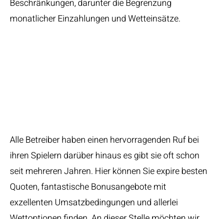
Beschränkungen, darunter die Begrenzung
monatlicher Einzahlungen und Wetteinsätze.
Für Wen Sind
Sportwetten Unter
Abzug Von Oasis
Geeignet?
Alle Betreiber haben einen hervorragenden Ruf bei
ihren Spielern darüber hinaus es gibt sie oft schon
seit mehreren Jahren. Hier können Sie expire besten
Quoten, fantastische Bonusangebote mit
exzellenten Umsatzbedingungen und allerlei
Wettoptionen finden. An dieser Stelle möchten wir