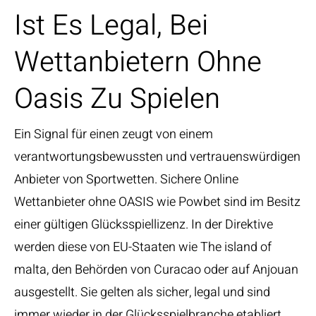
Ist Es Legal, Bei
Wettanbietern Ohne
Oasis Zu Spielen
Ein Signal für einen zeugt von einem
verantwortungsbewussten und vertrauenswürdigen
Anbieter von Sportwetten. Sichere Online
Wettanbieter ohne OASIS wie Powbet sind im Besitz
einer gültigen Glücksspiellizenz. In der Direktive
werden diese von EU-Staaten wie The island of
malta, den Behörden von Curacao oder auf Anjouan
ausgestellt. Sie gelten als sicher, legal und sind
immer wieder in der Glücksspielbranche etabliert.