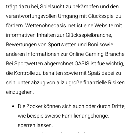
trägt dazu bei, Spielsucht zu bekämpfen und den
verantwortungsvollen Umgang mit Glücksspiel zu
fördern. Wettenohneoasis. net ist eine Website mit
informativen Inhalten zur Glücksspielbranche,
Bewertungen von Sportwetten und Boni sowie
anderen Informationen zur Online-Gaming-Branche.
Bei Sportwetten abgerechnet OASIS ist fue wichtig,
die Kontrolle zu behalten sowie mit Spaß dabei zu
sein, unter abzug von allzu große finanzielle Risiken
einzugehen.
Die Zocker können sich auch oder durch Dritte,
wie beispielsweise Familienangehörige,
sperren lassen.