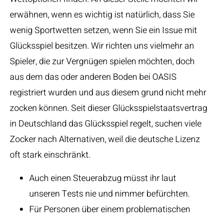
erwähnen, wenn es wichtig ist natürlich, dass Sie
wenig Sportwetten setzen, wenn Sie ein Issue mit
Glücksspiel besitzen. Wir richten uns vielmehr an
Spieler, die zur Vergnügen spielen möchten, doch
aus dem das oder anderen Boden bei OASIS
registriert wurden und aus diesem grund nicht mehr
zocken können. Seit dieser Glücksspielstaatsvertrag
in Deutschland das Glücksspiel regelt, suchen viele
Zocker nach Alternativen, weil die deutsche Lizenz
oft stark einschränkt.
Auch einen Steuerabzug müsst ihr laut
unseren Tests nie und nimmer befürchten.
Für Personen über einem problematischen