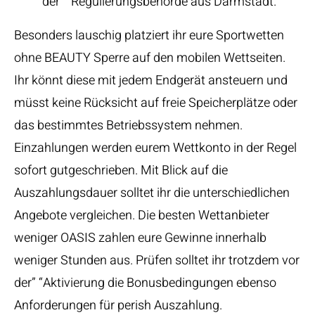
der” “Regulierungsbehörde aus Darmstadt.
Besonders lauschig platziert ihr eure Sportwetten
ohne BEAUTY Sperre auf den mobilen Wettseiten.
Ihr könnt diese mit jedem Endgerät ansteuern und
müsst keine Rücksicht auf freie Speicherplätze oder
das bestimmtes Betriebssystem nehmen.
Einzahlungen werden eurem Wettkonto in der Regel
sofort gutgeschrieben. Mit Blick auf die
Auszahlungsdauer solltet ihr die unterschiedlichen
Angebote vergleichen. Die besten Wettanbieter
weniger OASIS zahlen eure Gewinne innerhalb
weniger Stunden aus. Prüfen solltet ihr trotzdem vor
der” “Aktivierung die Bonusbedingungen ebenso
Anforderungen für perish Auszahlung.