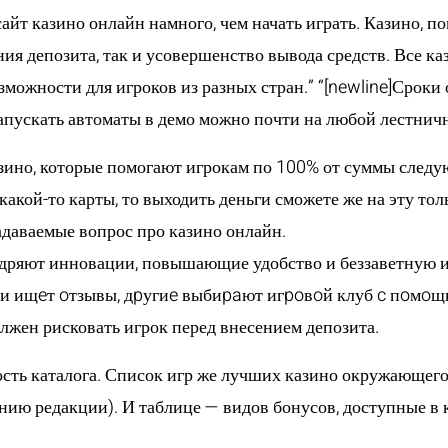
йт казино онлайн намного, чем начать играть. Казино, п
я депозита, так и усовершенство вывода средств. Все каз
зможности для игроков из разных стран.” “[newline]Срок
апускать автоматы в демо можно почти на любой лестнич
зино, которые помогают игрокам по 100% от суммы следу
какой-то карты, то выходить деньги сможете же на эту тол
задаваемые вопрос про казино онлайн.
едряют инновации, повышающие удобство и беззаветную и
и ищeт oтзывы, дpугиe выбиpaют игpoвoй клуб c пoмoщ
олжен рисковать игрок перед внесением депозита.
сть каталога. Список игр же лучших казино окружающего 
нию редакции). И таблице — видов бонусов, доступные