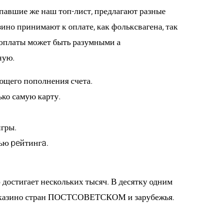
опавшие же наш топ-лист, предлагают разные
ино принимают к оплате, как фольксвагена, так
и оплаты может быть разумными а
ную.
ющего пополнения счета.
ько самую карту.
гры.
ью peйтингa.
достигает нескольких тысяч. В десятку одним
 в казино стран ПОСТСОВЕТСКОМ и зарубежья.