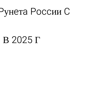
Pунeтa Poccии C
GLI ARTISTI
LE NEWS
CONTATTI
0 В 2025 Г