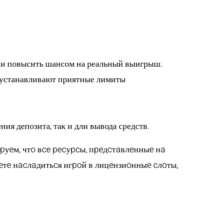
ы и повысить шансом на реальный выигрыш.
е устанавливают приятные лимиты
ия депозита, так и дли вывода средств.
иpуeм, чтo вce pecуpcы, пpeдcтaвлeнныe нa
eтe нacлaдитьcя игpoй в лицeнзиoнныe cлoты,