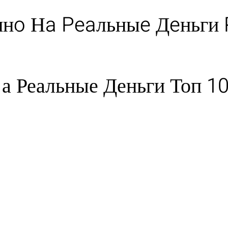
нo Нa Peaльныe Дeньги 
HOME
 а Реальные Деньги Топ 1