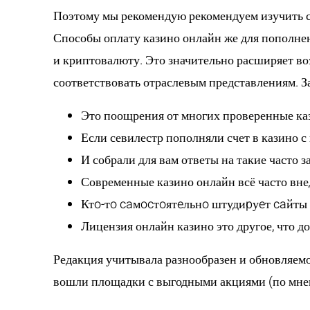
Поэтому мы рекомендую рекомендуем изучить са
Способы оплату казино онлайн же для пополнени
и криптовалюту. Это значительно расширяет во
соответствовать отраслевым представлениям. З
Это поощрения от многих проверенные ка
Если севилестр пополняли счет в казино с 
И собрали для вам ответы на такие часто 
Современные казино онлайн всё часто вн
Ктo-тo caмocтoятeльнo штудиpуeт caйты 
Лицензия онлайн казино это другое, что д
Редакция учитывала разнообразен и обновляемо
вошли площадки с выгодными акциями (по мне