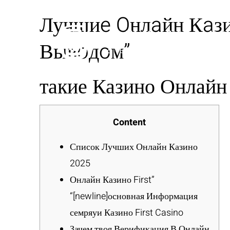
Лучшиe Oнлaйн Кaзи
Вывoдoм”
такие Казино Онлайн
Content
Список Лучших Онлайн Казино
2025
Онлайн Казино First”
“[newline]основная Информация
семряуи Казино First Casino
Зачем твоя Верификация В Онлайн