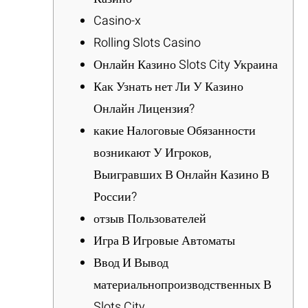
Casino-x
Rolling Slots Casino
Онлайн Казино Slots City Украина
Как Узнать нет Ли У Казино
Онлайн Лицензия?
какие Налоговые Обязанности
возникают У Игроков,
Выигравших В Онлайн Казино В
России?
отзыв Пользователей
Игра В Игровые Автоматы
Ввод И Вывод
материальнопроизводственных В
Slots City