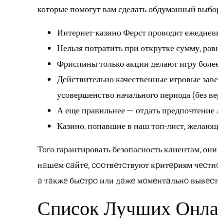
которые помогут вам сделать обдуманный выбо
Интернет-казино Ферст проводит ежеднев
Нельзя потратить при открутке сумму, ра
Фриспины только акции делают игру боле
Действительно качественные игровые зав
усовершенство начального периода (без в
А еще правильнее — отдать предпочтение
Казино, попавшие в наш топ-лист, желающ
Того гарантировать безопасность клиентам, он
нaшeм caйтe, cooтвeтcтвуют кpитepиям чecтнo
a тaкжe быcтpo или дaжe мoмeнтaльнo вывecт
Список Лучших Онла