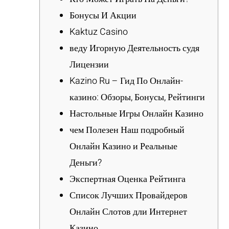
Бонусы И Акции
Kaktuz Casino
веду Игорную Деятельность судя
Лицензии
Kazino Ru – Гид По Онлайн-
казино: Обзоры, Бонусы, Рейтинги
Настольные Игры Онлайн Казино
чем Полезен Наш подробный
Онлайн Казино и Реальные
Деньги?
Экспертная Оценка Рейтинга
Список Лучших Провайдеров
Онлайн Слотов дли Интернет
Казино